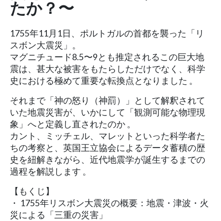
たか？〜
1755年11月1日、ポルトガルの首都を襲った「リ
スボン大震災」。
マグニチュード8.5〜9とも推定されるこの巨大地
震は、甚大な被害をもたらしただけでなく、科学
史における極めて重要な転換点となりました 。
それまで「神の怒り（神罰）」として解釈されて
いた地震災害が、いかにして「観測可能な物理現
象」へと定義し直されたのか 。
カント、ミッチェル、マレットといった科学者た
ちの考察と、英国王立協会によるデータ蓄積の歴
史を紐解きながら、近代地震学が誕生するまでの
過程を解説します 。
【もくじ】
・ 1755年リスボン大震災の概要：地震・津波・火
災による「三重の災害」