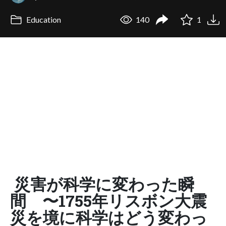
Education
140
1
災害が科学に変わった瞬
間 〜1755年リスボン大震
災を境に科学はどう変わっ