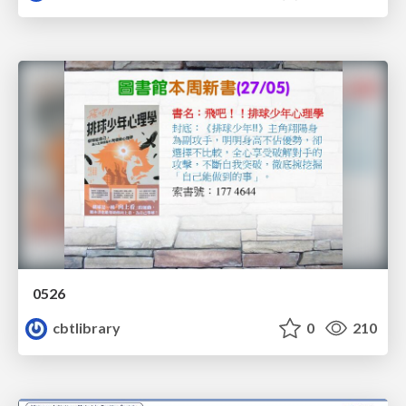
0526
cbtlibrary
0
210