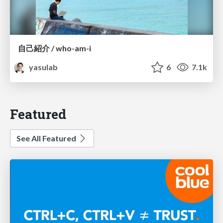
自己紹介 / who-am-i
yasulab
6
7.1k
Featured
See All Featured