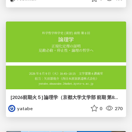
[2026前期火５] 論理学（京都大学文学部 前期 第8回）「正規化定理の証明」
yatabe
0
270