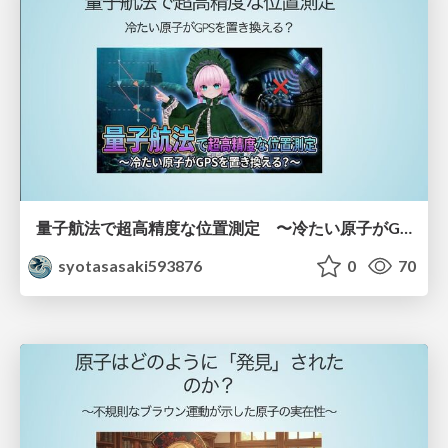
量子航法で超高精度な位置測定 〜冷たい原子がGPSを置き換える？〜
syotasasaki593876
0
70