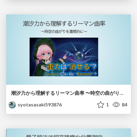
潮汐力から理解するリーマン曲率 〜時空の曲がりを直感的に〜
syotasasaki593876
1
84