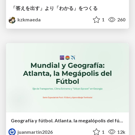
「答えを出す」より「わかる」をつくる
kzkmaeda
1
260
Geografía y fútbol. Atlanta. la megalópolis del fútbol
juanmartin2026
1
12k