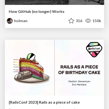
How GitHub (no longer) Works
holman
316
150k
[RailsConf 2023] Rails as a piece of cake