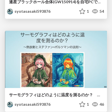
連星ブラックホール合体(GW150914)を自宅PCでシミュレーションしてみた
syotasasaki593876
1
54
サーモグラフィはどのように温度を測るのか？ 〜熱放射とステファン=ボルツマンの法則〜
syotasasaki593876
1
46