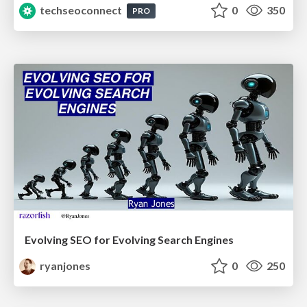
techseoconnect
0
350
PRO
Evolving SEO for Evolving Search Engines
ryanjones
0
250