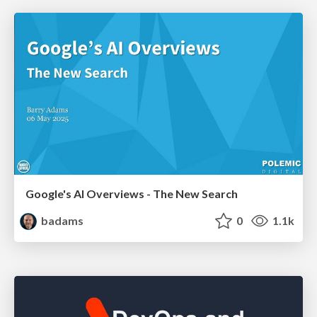
Google's AI Overviews - The New Search
badams
0
1.1k