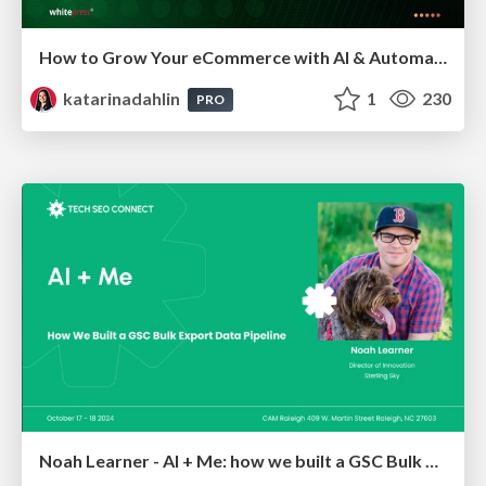
How to Grow Your eCommerce with AI & Automation
katarinadahlin
1
230
PRO
Noah Learner - AI + Me: how we built a GSC Bulk Export data pipeline