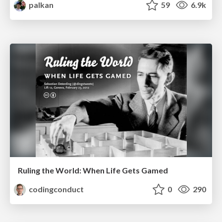
palkan
59
6.9k
Ruling the World: When Life Gets Gamed
codingconduct
0
290