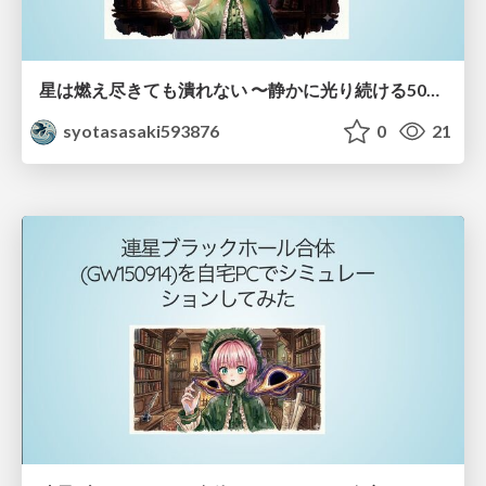
星は燃え尽きても潰れない 〜静かに光り続ける50億年後の未来の太陽とその限界質量〜
syotasasaki593876
0
21