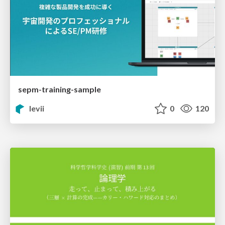
sepm-training-sample
levii
0
120