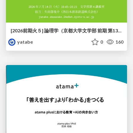
[2026前期火５] 論理学（京都大学文学部 前期 第13回）「走って、止まって、積み上がる」
yatabe
0
160