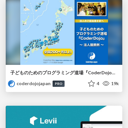
子どものためのプログラミング道場『CoderDojo』〜法人提携例〜 / Partnership with CoderDojo Japan
coderdojojapan
4
19k
PRO