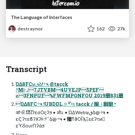
The Language of Interfaces
destraynor
162
27k
Transcript
ΏΔ8FCษڧձ!ࡳຈ @tacck
༡ΜͰֶͿ7JTVBM4UVEJP$PEF
ͷ3FNPUF%FWFMPQNFOU 2019೥8݄31೔
ΏΔ8FCࡳຈ !UBDDL ୭ • ໊લ tacck / ໦ݪ ୎໵ •
ॴଐ גࣜձࣾϊʔεσΟςʔϧ • ओ࠵ • ΏΔWebษڧձ@ࡳຈ •
εϚʔτεϐʔΧʔͰ༡΅͏ձ@ࡳຈ • ޷͖ͳϑΟΪϡΞεέʔτͷٕ
εϓϨουɾΠʔάϧ
None