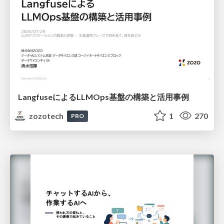
LangfuseによるLLMOps基盤の構築と活用事例
zozotech
1
270
PRO