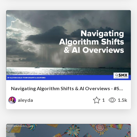
Navigating Algorithm Shifts & AI Overviews - #SMXNext
aleyda
1
1.5k