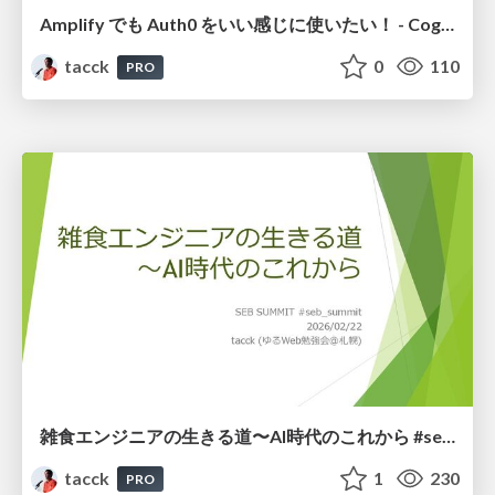
Amplify でも Auth0 をいい感じに使いたい！ - Cognito Identity Pool を使った認証情報の連携 #auth0
tacck
0
110
PRO
雑食エンジニアの生きる道〜AI時代のこれから #seb_summit
tacck
1
230
PRO