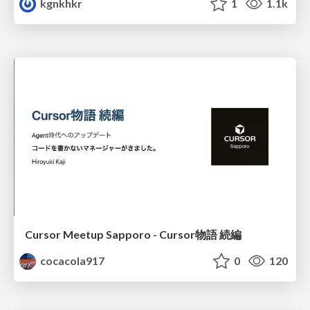
kgnkhkr
1
1.1k
Cursor Meetup Sapporo - Cursor物語 続編
cocacola917
0
120