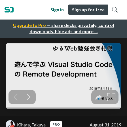
Sign in
Sign up for free
Upgrade to Pro
— share decks privately, control
downloads, hide ads and more …
Kihara, Takuya
August 31, 2019
PRO