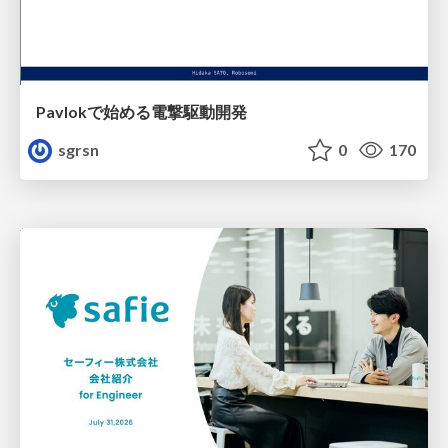
Pavlokで始める電撃駆動開発
sgrsn
0
170