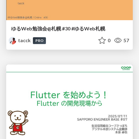
ゆるWeb勉強会@札幌 #30 #ゆるWeb札幌
tacck
0
57
PRO