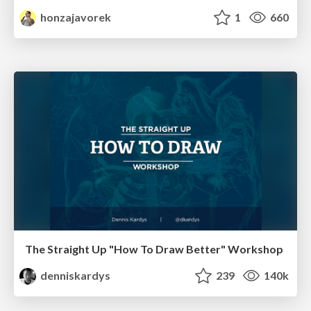
honzajavorek
1
660
The Straight Up "How To Draw Better" Workshop
denniskardys
239
140k