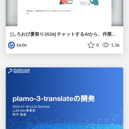
[しろおび夏祭り2026] チャットするAIから、作業するAIへ - 使われ方の変化と、その裏側で起きていること
kk0n
0
1.5k