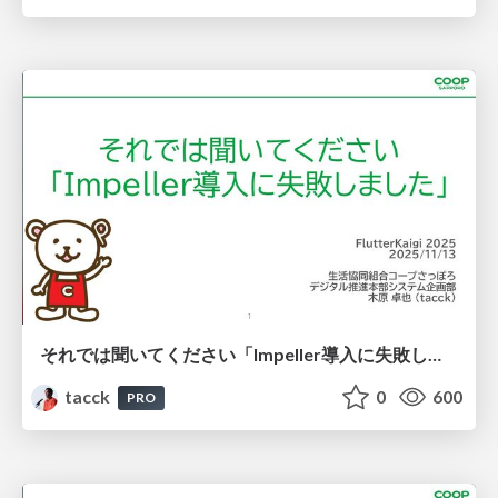
それでは聞いてください「Impeller導入に失敗しました」 #FlutterKaigi #skia
tacck
0
600
PRO