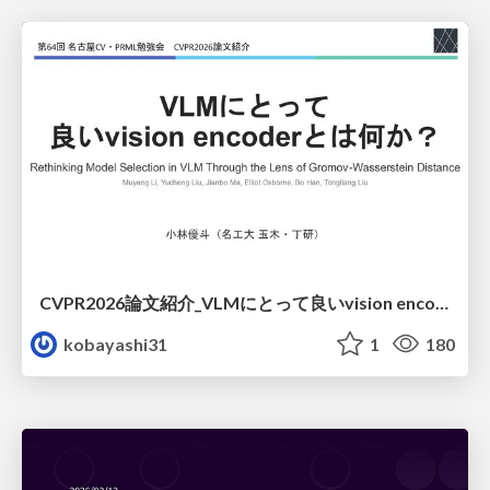
CVPR2026論文紹介_VLMにとって​良いvision encoderとは何か？​Rethinking Model Selection in VLM Through the Lens of Gromov-Wasserstein Distance​
kobayashi31
1
180