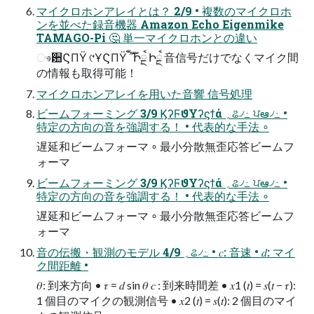
マイクロホンアレイとは？ 2/9 • 複数のマイクロホ
ンを並べた録音機器 Amazon Echo Eigenmike
TAMAGO-Pi 🤔 単一マイクロホンとの違い
ෳ਺ϚΠΫ ୯ҰϚΠΫ ࣌ؒࠩ ࣌ؒࠩ Իྔࠩ Իྔࠩ 音信号だけでなくマイク間
の情報も取得可能！
マイクロホンアレイを用いた音響 信号処理
ビームフォーミング 3/9 ϏʔϜϑΥʔϛϯά ؍ଌ৴߸ ਪఆ৴߸ •
特定の方向の音を強調する！ • 代表的な手法 ∘
遅延和ビームフォーマ ∘ 最小分散無歪応答ビームフ
ォーマ
ビームフォーミング 3/9 ϏʔϜϑΥʔϛϯά ؍ଌ৴߸ ਪఆ৴߸ •
特定の方向の音を強調する！ • 代表的な手法 ∘
遅延和ビームフォーマ ∘ 最小分散無歪応答ビームフ
ォーマ
音の伝搬・観測のモデル 4/9 ؍ଌ৴߸ • 𝑐: 音速 • 𝑑: マイ
ク間距離 •
𝜃: 到来方向 • 𝜏 = 𝑑 sin 𝜃 𝑐 : 到来時間差 • 𝑥1 (𝑡) = 𝑠(𝑡 − 𝜏):
1 個目のマイクの観測信号 • 𝑥2 (𝑡) = 𝑠(𝑡): 2 個目のマイ