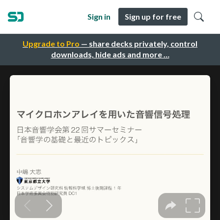
Sign in
Sign up for free
Upgrade to Pro
— share decks privately, control
downloads, hide ads and more …