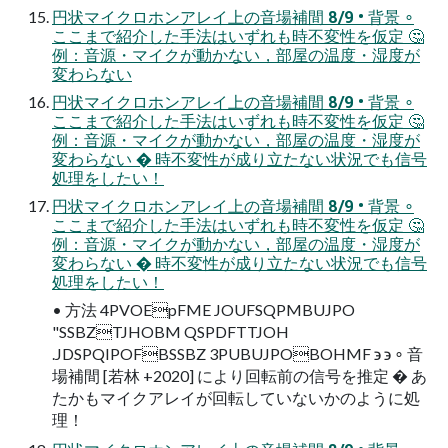
円状マイクロホンアレイ上の音場補間 8/9 • 背景 ∘
ここまで紹介した手法はいずれも時不変性を仮定 🤔
例：音源・マイクが動かない，部屋の温度・湿度が
変わらない
円状マイクロホンアレイ上の音場補間 8/9 • 背景 ∘
ここまで紹介した手法はいずれも時不変性を仮定 🤔
例：音源・マイクが動かない，部屋の温度・湿度が
変わらない � 時不変性が成り立たない状況でも信号
処理をしたい！
円状マイクロホンアレイ上の音場補間 8/9 • 背景 ∘
ここまで紹介した手法はいずれも時不変性を仮定 🤔
例：音源・マイクが動かない，部屋の温度・湿度が
変わらない � 時不変性が成り立たない状況でも信号
処理をしたい！
• 方法 4PVOEpFME JOUFSQPMBUJPO
"SSBZTJHOBM QSPDFTTJOH
.JDSPQIPOFBSSBZ 3PUBUJPOBOHMF ϶ ϶ ∘ 音
場補間 [若林 +2020] により回転前の信号を推定 � あ
たかもマイクアレイが回転していないかのように処
理！