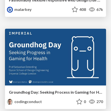
malarkey
408
67k
Groundhog Day: Seeking Process in Gaming for Health
codingconduct
0
270