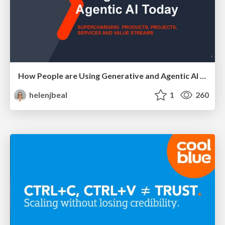
How People are Using Generative and Agentic AI to Supercharge Their Products, Projects, Services and Value Streams Today
helenjbeal
1
260