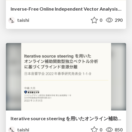
Inverse-Free Online Independent Vector Analysis With Flexible Iterative Source Steering
taishi
0
290
Iterative source steering を用いたオンライン補助関数型独立ベクトル分析に基づくブラインド音源分離 / Blind source separation using online auxiliary-function-based independent vector analysis with iterative source steering
taishi
0
850