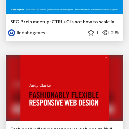
SEO Brein meetup: CTRL+C is not how to scale international SEO
lindahogenes
1
2.8k
Fashionably flexible responsive web design (full day workshop)