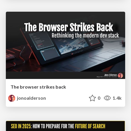
The browser strikes back
jonoalderson
0
1.4k