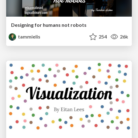
Designing for humans not robots
tammielis
254
26k