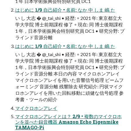
1 年 日本学術振興会特別研究員 DC1
はじめに 1/9 自己紹介 • 名前: なか 中 しま 嶋 た
い し 大志 � @_tai_shi • 経歴: ∘ 2021 年: 東京都立大
学大学院 博士前期課程 修了 ∘ 現在: 同 博士後期課程
1 年，日本学術振興会特別研究員 DC1 • 研究分野: ブ
ラインド音源分離
はじめに 1/9 自己紹介 • 名前: なか 中 しま 嶋 た
い し 大志 � @_tai_shi • 経歴: ∘ 2021 年: 東京都立大
学大学院 博士前期課程 修了 ∘ 現在: 同 博士後期課程
1 年，日本学術振興会特別研究員 DC1 • 研究分野: ブ
ラインド音源分離 本日の内容 マイクロホンアレイ
マイクロホンアレイを用いた音響信号処理 ビームフ
ォーミング 音源分離 残響除去 研究紹介: 円状マイク
ロホンアレイを用いた回転移動に頑健な信号処理 参
考書・ツールの紹介
マイクロホンアレイ
マイクロホンアレイとは？ 2/9 • 複数のマイクロホ
ンを並べた録音機器 Amazon Echo Eigenmike
TAMAGO-Pi