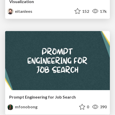
Visualization
eitanlees
152
17k
Prompt Engineering for Job Search
mfonobong
0
390