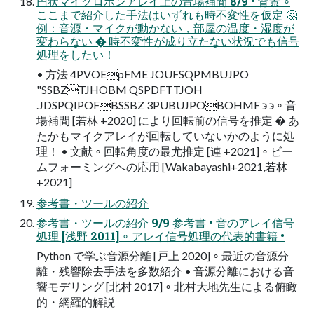
円状マイクロホンアレイ上の音場補間 8/9 • 背景 ∘
ここまで紹介した手法はいずれも時不変性を仮定 🤔
例：音源・マイクが動かない，部屋の温度・湿度が
変わらない � 時不変性が成り立たない状況でも信号
処理をしたい！
• 方法 4PVOEpFME JOUFSQPMBUJPO
"SSBZTJHOBM QSPDFTTJOH
.JDSPQIPOFBSSBZ 3PUBUJPOBOHMF ϶ ϶ ∘ 音
場補間 [若林 +2020] により回転前の信号を推定 � あ
たかもマイクアレイが回転していないかのように処
理！ • 文献 ∘ 回転角度の最尤推定 [連 +2021] ∘ ビー
ムフォーミングへの応用 [Wakabayashi+2021,若林
+2021]
参考書・ツールの紹介
参考書・ツールの紹介 9/9 参考書 • 音のアレイ信号
処理 [浅野 2011] ∘ アレイ信号処理の代表的書籍 •
Python で学ぶ音源分離 [戸上 2020] ∘ 最近の音源分
離・残響除去手法を多数紹介 • 音源分離における音
響モデリング [北村 2017] ∘ 北村大地先生による俯瞰
的・網羅的解説