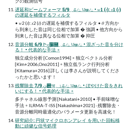
クの観測信号
遅延和ビームフォーマ 5/9 ؍ଌ৴߸ ਪఆ৴߸ • 𝑤1 (𝑡): 𝑥1 (𝑡)
の遅延を補償するフィルタ
• 𝑤2 (𝑡): 𝑥2 (𝑡) の遅延を補償するフィルタ • 𝜃 方向か
ら到来した音は同じ位相で加算 � 強調 • 他方向から
到来した音は異なる位相で加算 � 抑圧
音源分離 6/9 Իݯ෼཭ ؍ଌ৴߸ ਪఆ৴߸ • 混ざった音を分け
る！ • 代表的な手法 ∘
独立成分分析 [Comon1994] ∘ 独立ベクトル分析
[Kim+2006,Ono2011] ∘ 独立低ランク行列分析
[Kitamura+2016] 詳しくは李さんが説明してくださ
ったかと思います！
残響除去 7/9 ࢒ڹআڈ ؍ଌ৴߸ ਪఆ৴߸ • ぼやけた音をきれ
いにする！ • 代表的な手法 ∘
多チャネル線形予測 [Nakatani+2010] • 手前味噌な
手法 ∘ ILRMA-T-ISS [Nakashima+2021] · 残響除去・
音源分離同時最適化のパラメータ更新を高速化！
研究紹介: 円状マイクロホンアレイ を用いた回転移
動に頑健な信号処理