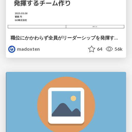
職位にかかわらず全員がリーダーシップを発揮するチーム作り / Building a team where everyone can demonstrate leadership regardless of position
madoxten
64
56k