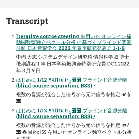
Transcript
Iterative source steering を用いた オンライン補
助関数型独立ベクトル分析 に基づくブラインド音源
分離 日本音響学会 2022 年春季研究発表会 1-1-9
中嶋 大志 システムデザイン研究科 情報科学域 博士
後期課程 1 年 日本学術振興会特別研究員 DC1 2022
年 3 月 9 日
はじめに 1/12 ϒϥΠϯυ Իݯ෼཭ ブラインド音源分離
(blind source separation; BSS) •
複数の音源が混合した信号から元の信号を推定 🎺🎸
🎹
はじめに 1/12 ϒϥΠϯυ Իݯ෼཭ ブラインド音源分離
(blind source separation; BSS) •
複数の音源が混合した信号から元の信号を推定 🎺🎸
🎹 � 目的: ISS を用いたオンライン独立ベクトル分析
を提案