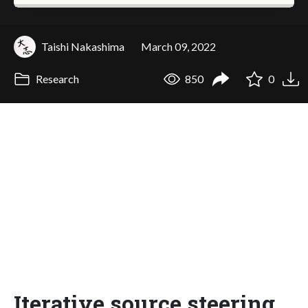
Taishi Nakashima
March 09, 2022
Research
850
0
Iterative source steering