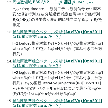
周波数領域 BSS 3/12 . . . ࠞ߹ߦྻ ෼཭ߦྻ ਪఆ৴߸ ؍ଌ৴߸
Իݯ৴߸ freq. time src. . . . 観測モデル 観測信号 𝒙𝑓𝑡 = 時不
変な混合行列 𝑨𝑓 𝒔𝑓𝑡 分離過程 推定信号 𝒚𝑓𝑡 = 分離行列
𝑾𝑓 𝒙𝑓𝑡 � 𝒚𝑓𝑡 の各要素が統計的に独立になるよう 𝑾𝑓 を
推定
補助関数型独立ベクトル分析 (AuxIVA) [Ono2011]
4/12 補助関数 min. 𝐽+ = ∑ 𝑓
[−2 log|det 推定対象 𝑾𝑓 | + ∑ 𝑘 𝒘H 𝑘𝑓 𝑼𝑘𝑓 推定対象 𝒘𝑘𝑓 ]
where 𝑼𝑘𝑓 = 1 𝑇 𝑇 ∑ 𝑡=1 𝒙𝑓𝑡 𝒙H 𝑓𝑡 2𝑟𝑘𝑓𝑡 （重み付き共分散
行列）
補助関数型独立ベクトル分析 (AuxIVA) [Ono2011]
4/12 補助関数 min. 𝐽+ = ∑ 𝑓
[−2 log|det 推定対象 𝑾𝑓 | + ∑ 𝑘 𝒘H 𝑘𝑓 𝑼𝑘𝑓 推定対象 𝒘𝑘𝑓 ]
where 𝑼𝑘𝑓 = 1 𝑇 𝑇 ∑ 𝑡=1 𝒙𝑓𝑡 𝒙H 𝑓𝑡 2𝑟𝑘𝑓𝑡 （重み付き共分散
行列） 𝑾𝑓 の更新: iterative projection (IP) [Ono2011]
• 𝐽+ を 𝑾𝑓 の行ベクトル 𝒘H 𝑘𝑓 について最小化 𝒘𝑘𝑓 ←
(𝑾𝑓 𝑼𝑘𝑓 )−1𝒆𝑘 𝒘𝑘𝑓 ← 𝒘𝑘𝑓 √𝒘H 𝑘𝑓 𝑼𝑘𝑓 𝒘𝑘𝑓
補助関数型独立ベクトル分析 (AuxIVA) [Ono2011]
4/12 補助関数 min. 𝐽+ = ∑ 𝑓