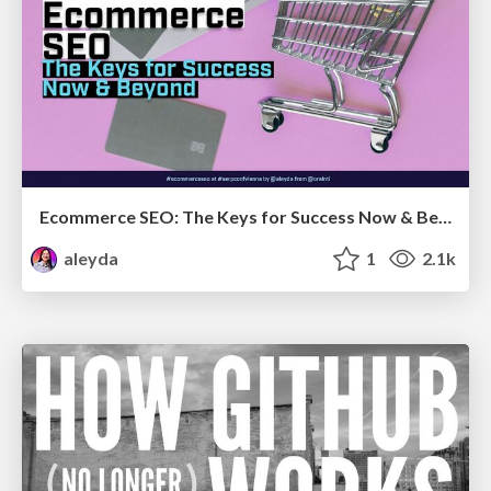
Ecommerce SEO: The Keys for Success Now & Beyond - #SERPConf2024
aleyda
1
2.1k