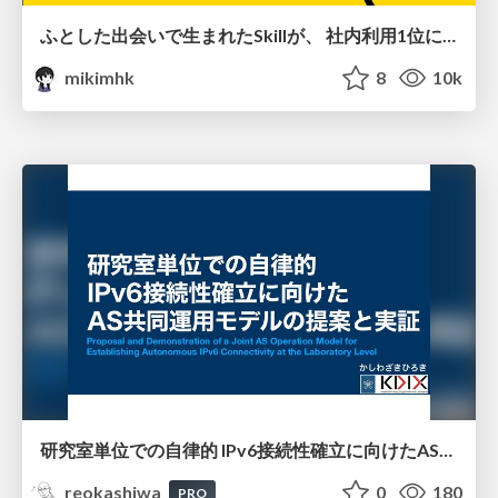
ふとした出会いで生まれたSkillが、 社内利用1位になるまで
mikimhk
8
10k
研究室単位での自律的 IPv6接続性確立に向けたAS共同運用モデルの提案と実証
reokashiwa
0
180
PRO