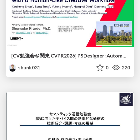
[CV勉強会＠関東 CVPR2026] PSDesigner: Automated Graphic Design with a Human-Like Creative Workflow / kantocv 67th CVPR 2026
shunk031
0
220