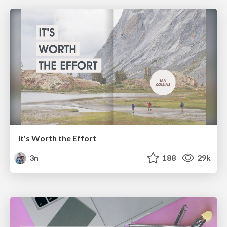
It's Worth the Effort
3n
188
29k