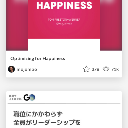
Optimizing for Happiness
mojombo
378
71k