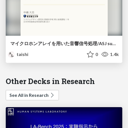
マイクロホンアレイを用いた音響信号処理/ASJ summer seminar 2021 array signal processing
taishi
0
1.4k
Other Decks in Research
See All in Research