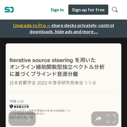
Sign in
Sign up for free
Upgrade to Pro
— share decks privately, control
downloads, hide ads and more …