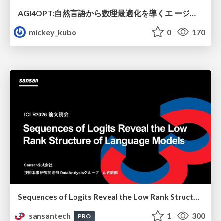
AGI4OPT:自然言語から数理最適化を導くエ ージェントスキル Translating Human Intent into Mathematical Optimization
mickey_kubo
0
170
Sequences of Logits Reveal the Low Rank Structure of Language Models
sansantech
1
300
PRO