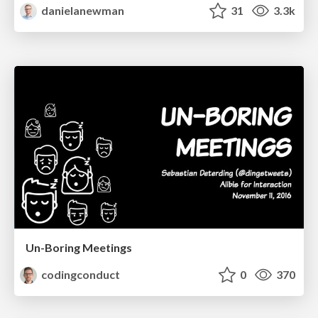
danielanewman
31
3.3k
Un-Boring Meetings
codingconduct
0
370