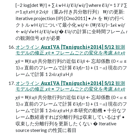
[−2 log|det 𝑾𝑓 | + ∑ 𝑘 𝒘H 𝑘𝑓 𝑼𝑘𝑓 𝒘𝑘𝑓 ] where 𝑼𝑘𝑓 = 1 𝑇 𝑇 ∑
𝑡=1 𝒙𝑓𝑡 𝒙H 𝑓𝑡 2𝑟𝑘𝑓𝑡 （重み付き共分散行列） 𝑾𝑓 の更新:
iterative projection (IP) [Ono2011] • 𝐽+ を 𝑾𝑓 の行ベ
クトル 𝒘H 𝑘𝑓 について最小化 𝒘𝑘𝑓 ← (𝑾𝑓 𝑼𝑘𝑓 )−1𝒆𝑘 𝒘𝑘𝑓
← 𝒘𝑘𝑓 √𝒘H 𝑘𝑓 𝑼𝑘𝑓 𝒘𝑘𝑓 � 𝑼𝑘𝑓 の計算に全時間フレーム 𝑡
の観測信号 𝒙𝑓𝑡 が必要
オンライン AuxIVA [Taniguchi+2014] 5/12 観測
モデルの修正 𝒙𝑓𝑡 = フレームごとの変化を考慮 𝑨𝑓𝑡 𝒔𝑓𝑡
𝒚𝑓𝑡 = 𝑾𝑓𝑡 𝒙𝑓𝑡 共分散行列の近似 𝑼𝑘𝑓𝑡 ← 忘却係数 (0 < 𝛼 ≤
1) 𝛼 直前のフレームで計算 𝑼𝑘𝑓(𝑡−1) + (1 − 𝛼) 現在のフ
レームで計算 1 2𝑟𝑘𝑡 𝒙𝑓𝑡 𝒙H 𝑓𝑡
オンライン AuxIVA [Taniguchi+2014] 5/12 観測
モデルの修正 𝒙𝑓𝑡 = フレームごとの変化を考慮 𝑨𝑓𝑡 𝒔𝑓𝑡
𝒚𝑓𝑡 = 𝑾𝑓𝑡 𝒙𝑓𝑡 共分散行列の近似 𝑼𝑘𝑓𝑡 ← 忘却係数 (0 < 𝛼 ≤
1) 𝛼 直前のフレームで計算 𝑼𝑘𝑓(𝑡−1) + (1 − 𝛼) 現在のフ
レームで計算 1 2𝑟𝑘𝑡 𝒙𝑓𝑡 𝒙H 𝑓𝑡 本研究の動機 • 十分なフ
レーム数経過すれば分離行列は収束しているはず •
収束した分離行列を更新したくない � Iterative
source steering の性質に着目