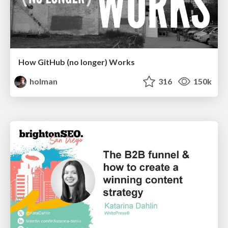
How GitHub (no longer) Works
holman
316
150k