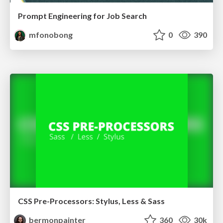
Prompt Engineering for Job Search
mfonobong
0
390
CSS Pre-Processors: Stylus, Less & Sass
bermonpainter
360
30k