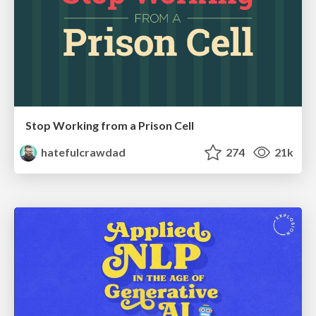
Stop Working from a Prison Cell
hatefulcrawdad
274
21k