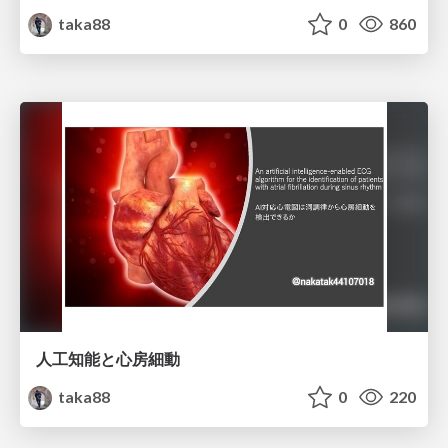
taka88
0
860
人工知能と心房細動
taka88
0
220