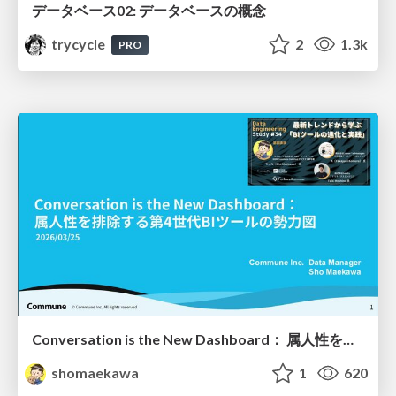
データベース02: データベースの概念
trycycle
2
1.3k
PRO
Conversation is the New Dashboard： 属人性を排除する第4世代BIツールの勢力図
shomaekawa
1
620