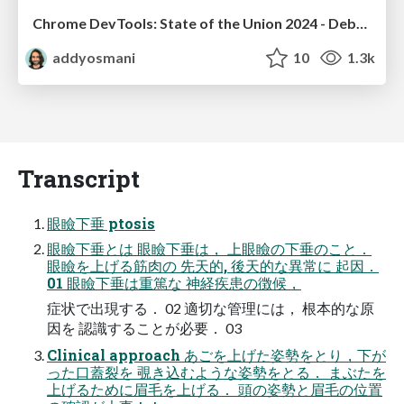
Chrome DevTools: State of the Union 2024 - Debugging React & Beyond
addyosmani
10
1.3k
Transcript
眼瞼下垂 ptosis
眼瞼下垂とは 眼瞼下垂は， 上眼瞼の下垂のこと．
眼瞼を上げる筋⾁の 先天的, 後天的な異常に 起因．
01 眼瞼下垂は重篤な 神経疾患の徴候，
症状で出現する． 02 適切な管理には， 根本的な原
因を 認識することが必要． 03
Clinical approach あごを上げた姿勢をとり，下が
った口蓋裂を 覗き込むような姿勢をとる． まぶたを
上げるために眉毛を上げる． 頭の姿勢と眉毛の位置