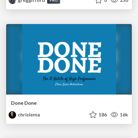
PRO
Done Done
chrislema
186
16k