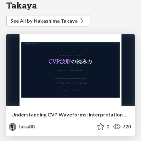
Takaya
See All by Nakashima Takaya
Understanding CVP Waveforms: Interpretation and Clinical Implications in Anesthesiology
taka88
0
720