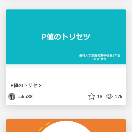
P値のトリセツ
taka88
18
17k