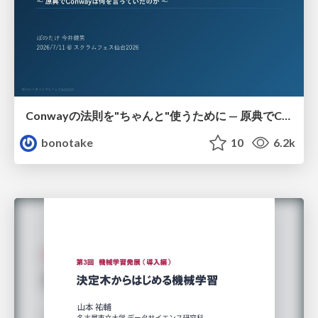
Conwayの法則を"ちゃんと"使うために — 原典でConwayは何を言っていたのか
bonotake
10
6.2k