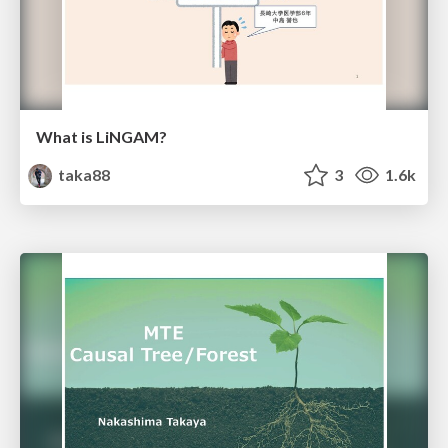
What is LiNGAM?
taka88
3
1.6k