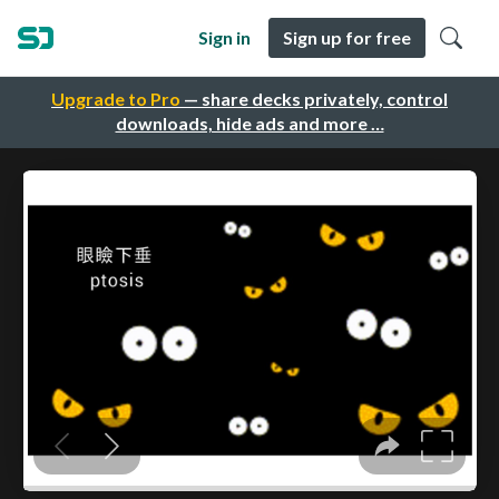
Sign in
Sign up for free
Upgrade to Pro
— share decks privately, control
downloads, hide ads and more …