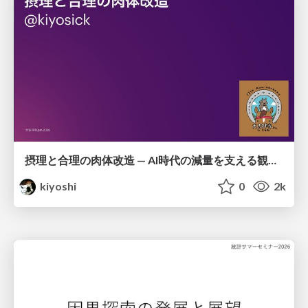
摂理と合理の肉体改造 — AI時代の減量を支える観測・制御・継続
kiyoshi
0
2k