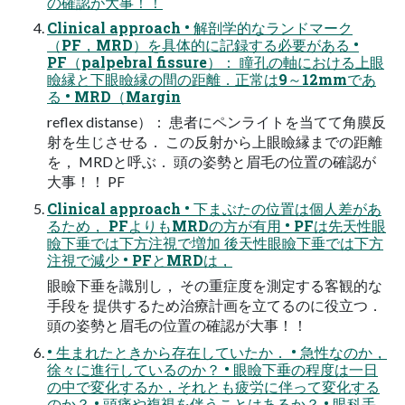
の確認が大事！！
Clinical approach • 解剖学的なランドマーク
（PF，MRD）を具体的に記録する必要がある •
PF（palpebral fissure）： 瞳孔の軸における上眼
瞼縁と下眼瞼縁の間の距離．正常は9～12mmであ
る • MRD（Margin
reflex distanse）： 患者にペンライトを当てて角膜反
射を生じさせる． この反射から上眼瞼縁までの距離
を， MRDと呼ぶ． 頭の姿勢と眉毛の位置の確認が
大事！！ PF
Clinical approach • 下まぶたの位置は個人差があ
るため， PFよりもMRDの方が有用 • PFは先天性眼
瞼下垂では下方注視で増加 後天性眼瞼下垂では下方
注視で減少 • PFとMRDは，
眼瞼下垂を識別し， その重症度を測定する客観的な
手段を 提供するため治療計画を立てるのに役立つ．
頭の姿勢と眉毛の位置の確認が大事！！
• 生まれたときから存在していたか． • 急性なのか，
徐々に進行しているのか？ • 眼瞼下垂の程度は一日
の中で変化するか，それとも疲労に伴って変化する
のか？ • 頭痛や複視を伴うことはあるか？ • 眼科手