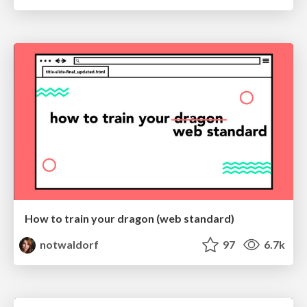
How to train your dragon (web standard)
notwaldorf
97
6.7k