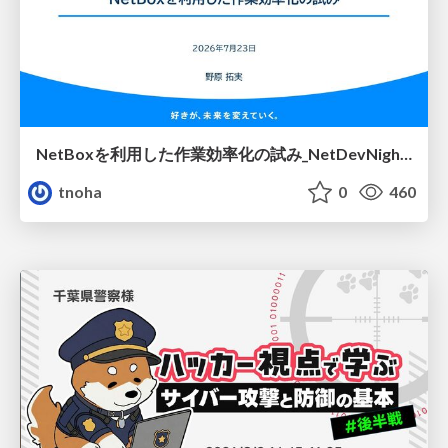
NetBoxを利用した作業効率化の試み_NetDevNight4
tnoha
0
460