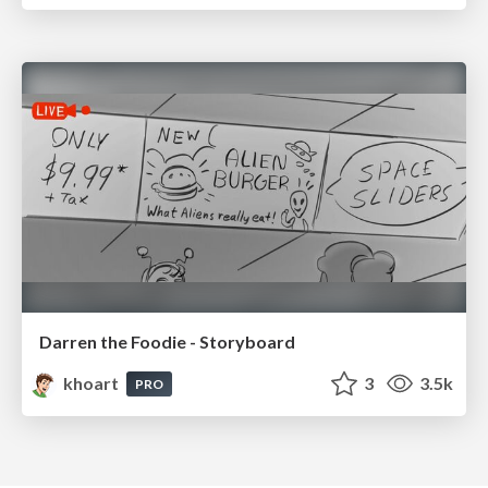
Darren the Foodie - Storyboard
khoart
3
3.5k
PRO