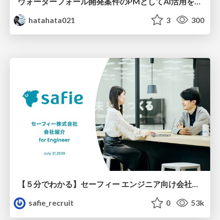
ウォーターフォール開発案件のPMとしてAI活用を模索している話
hatahata021
3
300
【５分でわかる】セーフィー エンジニア向け会社紹介
safie_recruit
0
53k