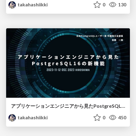
takahashiikki
0
130
アプリケーションエンジニアから見たPostgreSQL16 の新機能/postgresql16-new-information
takahashiikki
0
450