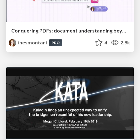
Conquering PDFs: document understanding beyond plain text
inesmontani
4
2.9k
PRO