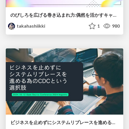
のびしろを広げる巻き込まれ力:偶然を活かすキャリアの作り方/oso2024
takahashiikki
1
980
ビジネスを止めずにシステムリプレースを進める為のCDCという選択肢/osc24ng-2-b