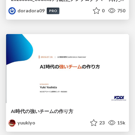
doradora09
0
750
PRO
AI時代の強いチームの作り方
yuukiyo
23
15k