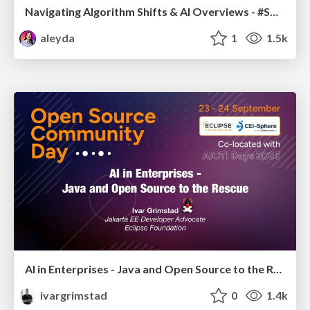
Navigating Algorithm Shifts & AI Overviews - #SMXNext
aleyda
1
1.5k
AI in Enterprises - Java and Open Source to the Rescue
ivargrimstad
0
1.4k