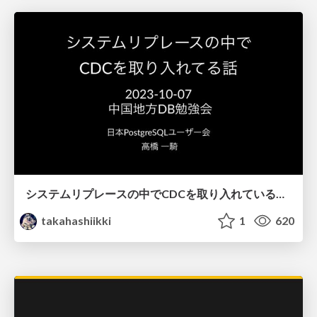
システムリプレースの中でCDCを取り入れている話/chugokudb32-cdc
takahashiikki
1
620