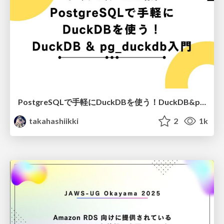
PostgreSQLで手軽にDuckDBを使う！DuckDB&pg_duckdb入門/osk2025-duckdb
takahashiikki
2
1k