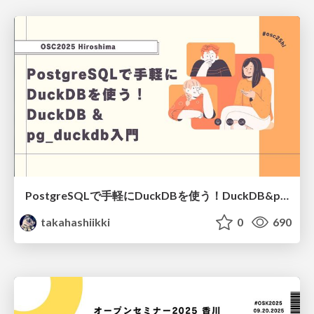
PostgreSQLで手軽にDuckDBを使う！DuckDB&pg_duckdb入門/osc25hi-duckdb
takahashiikki
0
690