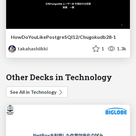
HowDoYouLikePostgreSQl12/Chugokudb28-1
takahashiikki
1
1.3k
Other Decks in Technology
See All in Technology