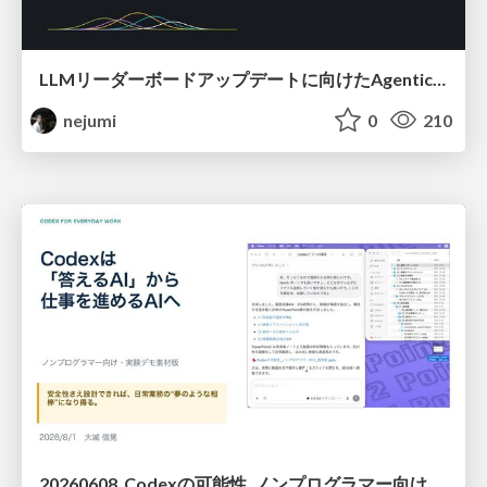
LLMリーダーボードアップデートに向けたAgentic Math_SWEのトレースについて
nejumi
0
210
20260608_Codexの可能性_ノンプログラマー向け_大城追記