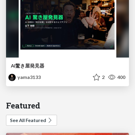
AI驚き屋発見器
yama3133
2
400
Featured
See All Featured