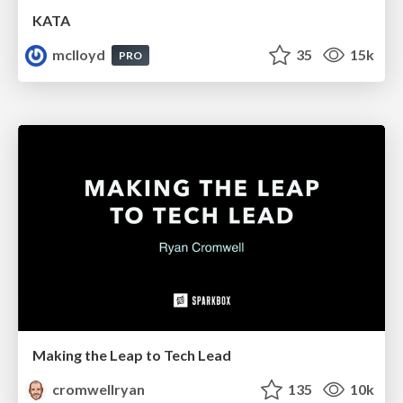
KATA
mclloyd
35
15k
PRO
Making the Leap to Tech Lead
cromwellryan
135
10k