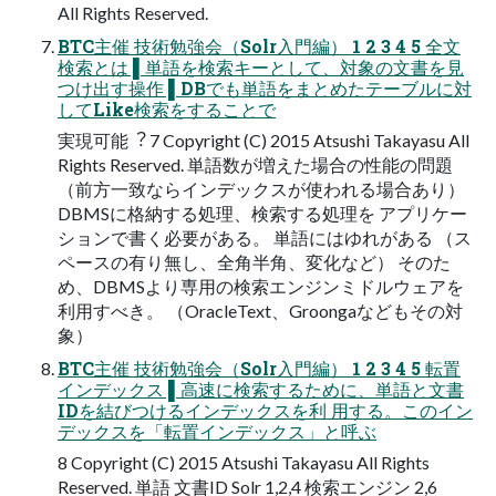
All Rights Reserved.
BTC主催 技術勉強会（Solr⼊⾨編） 1 2 3 4 5 全⽂
検索とは ▌単語を検索キーとして、対象の⽂書を⾒
つけ出す操作 ▌DBでも単語をまとめたテーブルに対
してLike検索をすることで
実現可能︖ 7 Copyright (C) 2015 Atsushi Takayasu All
Rights Reserved. 単語数が増えた場合の性能の問題
（前⽅⼀致ならインデックスが使われる場合あり）
DBMSに格納する処理、検索する処理を アプリケー
ションで書く必要がある。 単語にはゆれがある （ス
ペースの有り無し、全⾓半⾓、変化など） そのた
め、DBMSより専⽤の検索エンジンミドルウェアを
利⽤すべき。 （OracleText、Groongaなどもその対
象）
BTC主催 技術勉強会（Solr⼊⾨編） 1 2 3 4 5 転置
インデックス ▌⾼速に検索するために、単語と⽂書
IDを結びつけるインデックスを利 ⽤する。このイン
デックスを「転置インデックス」と呼ぶ
8 Copyright (C) 2015 Atsushi Takayasu All Rights
Reserved. 単語 ⽂書ID Solr 1,2,4 検索エンジン 2,6