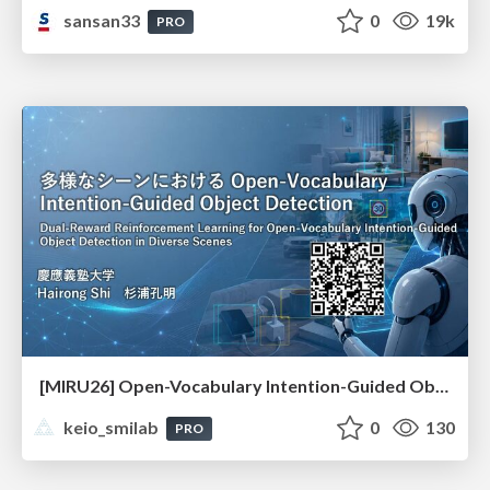
sansan33
0
19k
PRO
[MIRU26] Open-Vocabulary Intention-Guided Object Detection in Diverse Scenes
keio_smilab
0
130
PRO