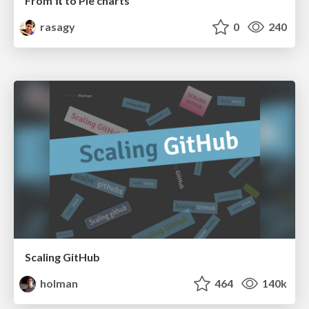
From π to Pie charts
rasagy
0
240
Scaling GitHub
holman
464
140k