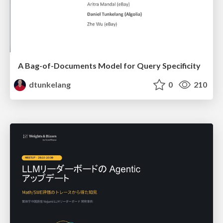
A Bag-of-Documents Model for Query Specificity
dtunkelang
0
210