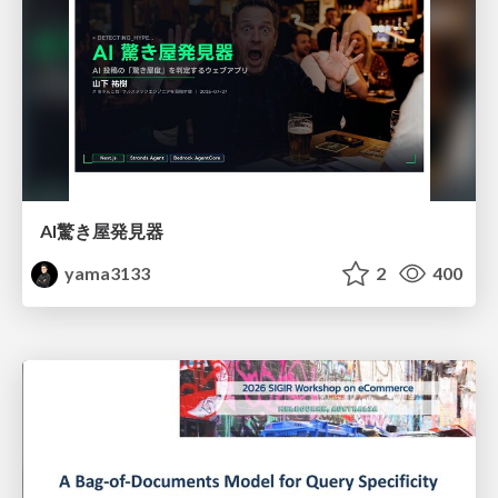
AI驚き屋発見器
yama3133
2
400