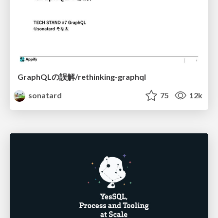
GraphQLの誤解/rethinking-graphql
sonatard
75
12k