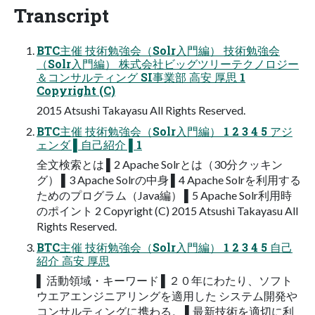
Transcript
BTC主催 技術勉強会（Solr⼊⾨編） 技術勉強会
（Solr⼊⾨編） 株式会社ビッグツリーテクノロジー
＆コンサルティング SI事業部 ⾼安 厚思 1
Copyright (C)
2015 Atsushi Takayasu All Rights Reserved.
BTC主催 技術勉強会（Solr⼊⾨編） 1 2 3 4 5 アジ
ェンダ ▌⾃⼰紹介 ▌1
全⽂検索とは ▌2 Apache Solrとは（30分クッキン
グ） ▌3 Apache Solrの中⾝ ▌4 Apache Solrを利⽤する
ためのプログラム（Java編） ▌5 Apache Solr利⽤時
のポイント 2 Copyright (C) 2015 Atsushi Takayasu All
Rights Reserved.
BTC主催 技術勉強会（Solr⼊⾨編） 1 2 3 4 5 ⾃⼰
紹介 ⾼安 厚思
▌ 活動領域・キーワード ▌２０年にわたり、ソフト
ウエアエンジニアリングを適⽤した システム開発や
コンサルティングに携わる。 ▌最新技術を適切に利