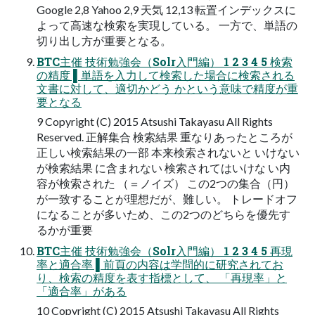
Google 2,8 Yahoo 2,9 天気 12,13 転置インデックスに
よって⾼速な検索を実現している。 ⼀⽅で、単語の
切り出し⽅が重要となる。
BTC主催 技術勉強会（Solr⼊⾨編） 1 2 3 4 5 検索
の精度 ▌単語を⼊⼒して検索した場合に検索される
⽂書に対して、適切かどう かという意味で精度が重
要となる
9 Copyright (C) 2015 Atsushi Takayasu All Rights
Reserved. 正解集合 検索結果 重なりあったところが
正しい検索結果の⼀部 本来検索されないと いけない
が検索結果 に含まれない 検索されてはいけな い内
容が検索された （＝ノイズ） この2つの集合（円）
が⼀致することが理想だが、難しい。 トレードオフ
になることが多いため、この2つのどちらを優先す
るかが重要
BTC主催 技術勉強会（Solr⼊⾨編） 1 2 3 4 5 再現
率と適合率 ▌前⾴の内容は学問的に研究されてお
り、検索の精度を表す指標として、 「再現率」と
「適合率」がある
10 Copyright (C) 2015 Atsushi Takayasu All Rights