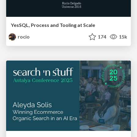
YesSQL, Process and Tooling at Scale
rocio
174
15k