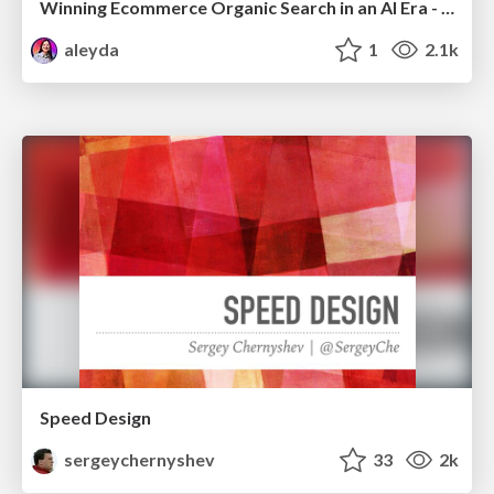
Winning Ecommerce Organic Search in an AI Era - #searchnstuff2025
aleyda
1
2.1k
Speed Design
sergeychernyshev
33
2k