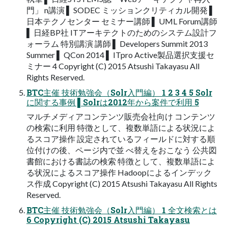
⾨」 n講演 ▌ SODEC ミッションクリティカル開発 ▌
⽇本テクノセンター セミナー講師 ▌ UML Forum講師
▌ ⽇経BP社 ITアーキテクトのためのシステム設計フ
ォーラム 特別講演 講師 ▌ Developers Summit 2013
Summer ▌ QCon 2014 ▌ ITpro Active製品選択⽀援セ
ミナー 4 Copyright (C) 2015 Atsushi Takayasu All
Rights Reserved.
BTC主催 技術勉強会（Solr⼊⾨編） 1 2 3 4 5 Solr
に関する事例 ▌Solrは2012年から案件で利⽤ 5
マルチメディアコンテンツ販売会社向け コンテンツ
の検索に利⽤ 特徴として、複数単語による状況によ
るスコア操作 設定されているフィールドに対する順
位付けの後、ページ内で並 べ替えをおこなう 公共図
書館における書誌の検索 特徴として、複数単語によ
る状況によるスコア操作 Hadoopによるインデック
ス作成 Copyright (C) 2015 Atsushi Takayasu All Rights
Reserved.
BTC主催 技術勉強会（Solr⼊⾨編） 1 全⽂検索とは
6 Copyright (C) 2015 Atsushi Takayasu