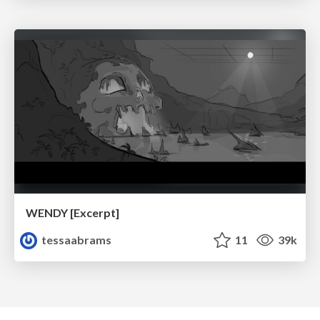
WENDY [Excerpt]
tessaabrams
11
39k