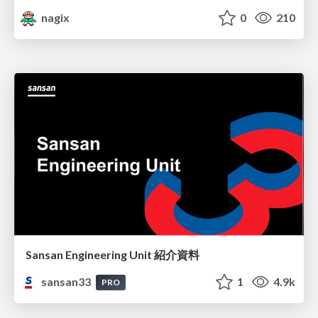
nagix
0
210
Sansan Engineering Unit 紹介資料
sansan33
1
4.9k
PRO