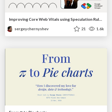
Improving Core Web Vitals using Speculation Rules API
sergeychernyshev
21
1.6k