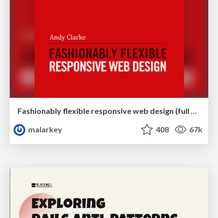
Fashionably flexible responsive web design (full day workshop)
malarkey
408
67k