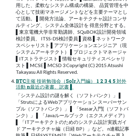
⽤した、柔軟なシステム構成の構築、 品質管理を中
⼼として技術マネージメントなどを主要テーマとし
て活動。 ▌開発⽅法論、アーキテクチャ設計コンサ
ルティング、システム全体設計を 得意分野とする。
▌東京電機⼤学⾮常勤講師、SQuBOK設計開発領域
検討委員、 ITSS-DS検討委員 ▌資格 ▌ネットワーク
スペシャリスト ▌アプリケーションエンジニア（現
システムアーキテクト） ▌プロジェクトマネージャ
▌ITストラテジスト ▌情報セキュリティスペシャリ
スト ▌MCSE ▌MCSD 3 Copyright (C) 2015 Atsushi
Takayasu All Rights Reserved.
BTC主催 技術勉強会（Solr⼊⾨編） 1 2 3 4 5 対外
活動 n最近の著書、訳書 ▌
「システム設計の謎を解く（ソフトバンク）」 ▌
「StrutsによるWebアプリケーション スーパーサン
プル（ソフトバンク）」 ▌ 「Seasar⼊⾨[（ソフトバ
ンク）」 ▌ 「Javaルールブック（エクスメディア）
▌ 「ITアーキテクトのためのシステム設計実践ガイ
ド アーキテクチャ編（⽇経 BP）」など。 n連載記事
執筆 ▌ ⽇経SYSTEMS誌「Webアーキテクチャ再⼊