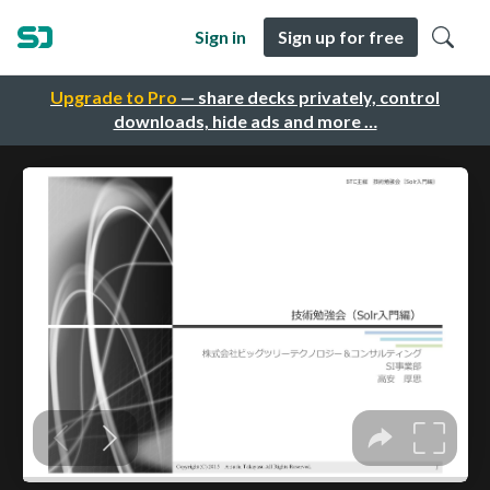
Sign in
Sign up for free
Upgrade to Pro
— share decks privately, control
downloads, hide ads and more …