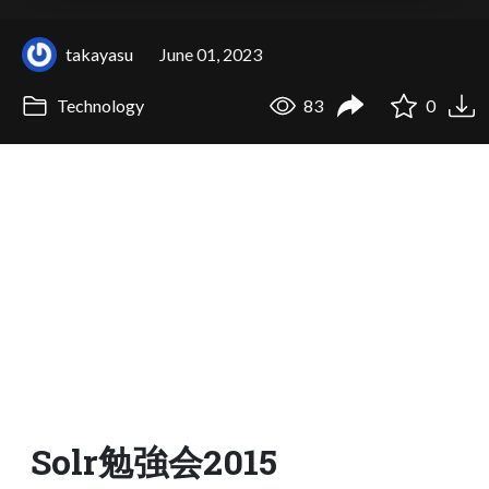
takayasu
June 01, 2023
Technology
83
0
Solr勉強会2015