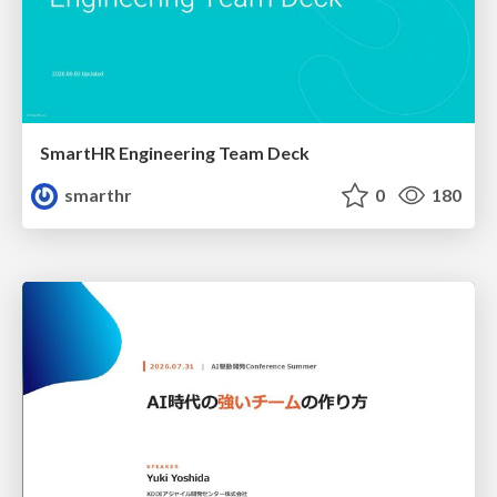
SmartHR Engineering Team Deck
smarthr
0
180