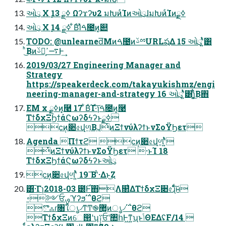
ઓུ X ࣮ߦྗ 13 Ωʔϫʔυ2 มԽͷͨΊͷઓུɺมԽͷͨΊͷ࣮ߦྗ
ઓུ X ࣮ߦྗ 14 ͋ΒͨΊͯࠓ೔ͷ͓୊
TODO: @unlearned͞Μͷࠓ೔ͷࢿྉURLషΔ 15 ઓུʹ͍ͭͯ͸
ͪ͜Βͷࢿྉ͕࠷ߴͰ͢
2019/03/27 Engineering Manager and
Strategy
https://speakerdeck.com/takayukishmz/engi
neering-manager-and-strategy 16 ઓུʹ͍ͭͯ͸ɿ͍͓ͪ͏ͪ͜Β΋
EM x ࣮ߦྗͷ͓࿩ 17 ͋ΒͨΊ·ͯ͠ɿࠓ೔ͷ͓࿩
ΤϯδχΞϦϯάϚωʔδϟʔͱ࣮ߦྗ
ϲ݄ͷ૊৫վળ͔ΒֶͿͭͷΞϯνύλʔϯͱνΣοΫϦετ
Agenda Πϯτϩ ϲ݄ͷ૊৫վળʹ͍ͭͯ
ͭͷΞϯνύλʔϯͱνΣοΫϦετ ·ͱΊ 18
ΤϯδχΞϦϯάϚωʔδϟʔͱઓུ
ϲ݄ͷ૊৫վળʹ͍ͭͯ 19 ͞Βʹͭ·Δͱ͜Ζ
͸͡·Γɿ2018-03 ౰࣌Ͱ΋Λ௒͑ΔΤϯδχΞ૊৫ɻͨͩ͠ʜ
࠾༻ਓࡐϓʔϧ΄΅θϩ
ొஃɾ৘ใൃ৴ͳͲ֎޲͚ͷൃ৴΄΅θϩ
ΤϯδχΞͷେ൒ʹʮ༑ਓʹ঺հͰ͖ͳ͍ʯͱݴΘΕΔʢF/14 