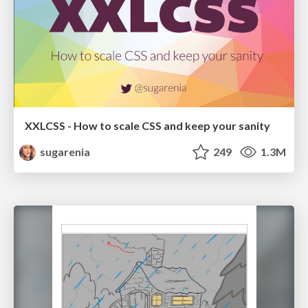
XXLCSS - How to scale CSS and keep your sanity
sugarenia
249
1.3M