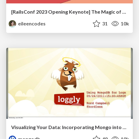
[RailsConf 2023 Opening Keynote] The Magic of Rails
eileencodes
31
10k
Visualizing Your Data: Incorporating Mongo into Loggly Infrastructure
mongodb
49
10k