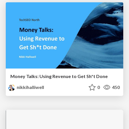
Money Talks: Using Revenue to Get Sh*t Done
nikkihalliwell
0
450