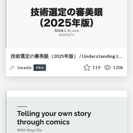
技術選定の審美眼（2025年版） / Understanding the Spiral of Technologies 2025 edition
twada
119
120k
PRO