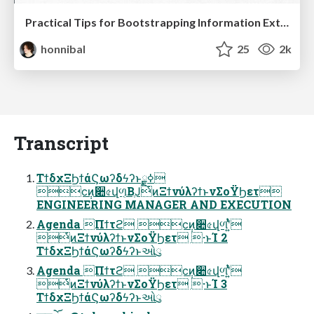
Practical Tips for Bootstrapping Information Extraction Pipelines
honnibal
25
2k
Transcript
ΤϯδχΞϦϯάϚωʔδϟʔͱ࣮ߦྗ
ϲ݄ͷ૊৫վળ͔ΒֶͿͭͷΞϯνύλʔϯͱνΣοΫϦετ
ENGINEERING MANAGER AND EXECUTION
Agenda Πϯτϩ ϲ݄ͷ૊৫վળʹ͍ͭͯ
ͭͷΞϯνύλʔϯͱνΣοΫϦετ ·ͱΊ 2
ΤϯδχΞϦϯάϚωʔδϟʔͱઓུ
Agenda Πϯτϩ ϲ݄ͷ૊৫վળʹ͍ͭͯ
ͭͷΞϯνύλʔϯͱνΣοΫϦετ ·ͱΊ 3
ΤϯδχΞϦϯάϚωʔδϟʔͱઓུ