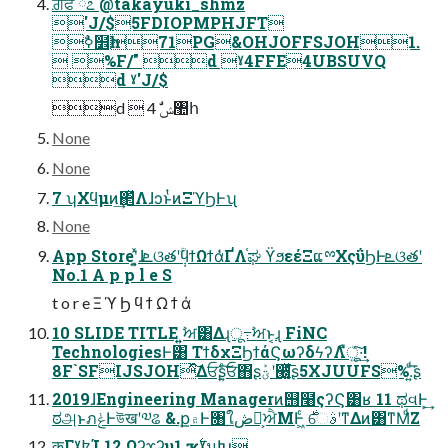
ਗ਼ਫ ོ೭ @takayuki_shmz
'J/$5FDIOPMPHJFT
ࣥߦ໾һ71PG&OHJOFFSJOH1.
 %F/" d ˠ4FFE4UBSUVQ
d ˠ'J/$
d  4 ࣗݾ঺հ
None
None
7 ʮΧϥμͷ͢΂ͯΛɺͻͱͭͷΞϓϦͰʯ
None
App Storeʹ͓͍ͯɺܧଓతʹ݄ؒϥϯΩϯά̍ҐΛ֫ಘ ϔϧεέΞແྉΧςΰϦͰܧଓతʹ
No.1 A p p l e S
t o r e Ξ ϓ Ϧ ϥ ϯ Ω ϯ ά
10 SLIDE TITLE ͍͍ࣸਅ͸Δɻू߹ࣸਅͱ͔ɻ FiNC
TechnologiesͰ͸ ΤϯδχΞϦϯάϚωʔδϟʔΛืू͍ͯ͠·͢!
8F`SFIJSJOHͯ͠Δਓʂ͍ͨ͠ਓ΋ʂؾܰʹ੠͔͚͍ͯͩ͘͞ʂ5XJUUFS%.͍ͩ͘͞ʂ
2019ɺEngineering Managerͷ஫໨ςʔϚ͸ʁ 11 ಥવͰ͕͢
ಠஅͱภݟͰউखʹ༧ଌ &.ք۾Ͱ৘ใڞ༗͕ਐΜͰ͖ͨ ࣍େࣄʹͳΔͷ͸ͳΜͩΖ͏
कΓˠ߈Ί 12 Ωʔϫʔυ1 ҡ࣋ˠมԽ