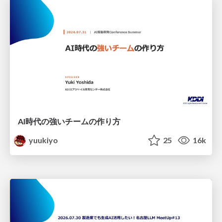
AI時代の強いチームの作り方
yuukiyo
25
16k