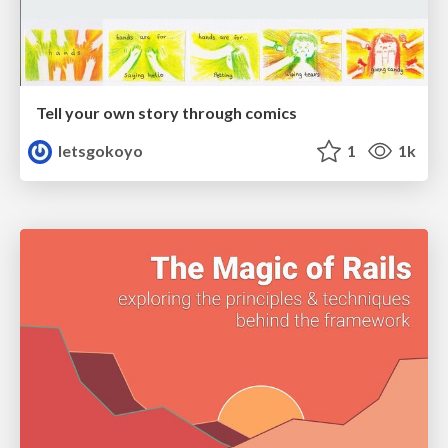
Tell your own story through comics
letsgokoyo
1
1k