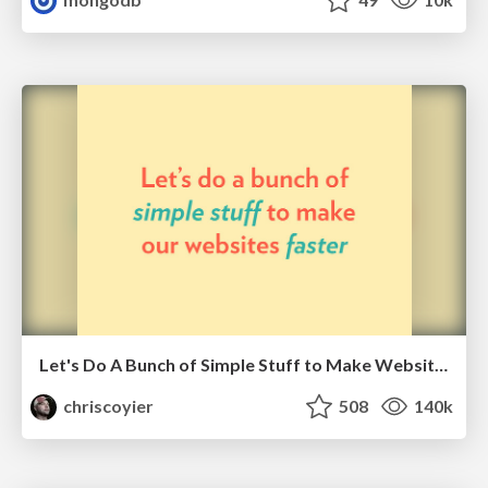
Let's Do A Bunch of Simple Stuff to Make Websites Faster
chriscoyier
508
140k