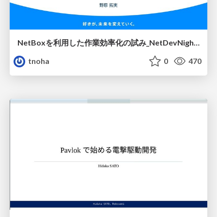
NetBoxを利用した作業効率化の試み_NetDevNight4
tnoha
0
470