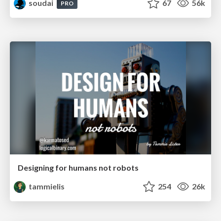
soudai
67
56k
PRO
Designing for humans not robots
tammielis
254
26k