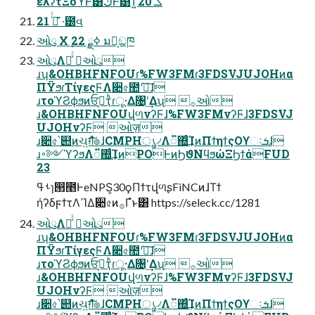
ͨͩελʔτΞοϓͰ͸كͰ͸ͳ͍ޫܠ 20
ࠔͬͨ 21 ·͊౰વ
ઓུ X ࣮ߦྗ 22 มԽ͕ඞཁ
ઓུΛཱͯͨ ઓུ
ɹʮ&OHBHFNFOUɾ%FW3FMɾ3FDSVJUJOHͷα
ΠΫϧɾΤίγεςϜΛ૊৫಺ʹཱ֬͠ɺ
ɹτοϓϨϕϧͷਓࡐ͕ҭͪɾू·Δ৔ʹ͢Δʯ ࡞ઓ
ɹ&OHBHFNFOUվળνʔϜɺ%FW3FMνʔϜɺ3FDSVJ
UJOHνʔϜ ઓज़
ɹ૊৫՝୊ͷચ͍ग़͠ํ๏ɺCMPHൃ৴Λ૿΍ͨ͢ΊͷΠϯηϯςΟϒઃܭɺ
ɹ࠾༻ϓʔϧΛ૿΍ͨ͢ΊͷPOͰͷϦϑΝϥϧώΞϦϯάFUD
23
ࢀߟɿ൒೥ͰeNPS͕30ϙΠϯτվળʂFiNCͷɺΤϯ
ήʔδϝϯτΛߴΊΔ૊৫ͷ࡞Γํͱ͸ https://seleck.cc/1281
ઓུΛཱͯͨ ઓུ
ɹʮ&OHBHFNFOUɾ%FW3FMɾ3FDSVJUJOHͷα
ΠΫϧɾΤίγεςϜΛ૊৫಺ʹཱ֬͠ɺ
ɹτοϓϨϕϧͷਓࡐ͕ҭͪɾू·Δ৔ʹ͢Δʯ ࡞ઓ
ɹ&OHBHFNFOUվળνʔϜɺ%FW3FMνʔϜɺ3FDSVJ
UJOHνʔϜ ઓज़
ɹ૊৫՝୊ͷચ͍ग़͠ํ๏ɺCMPHൃ৴Λ૿΍ͨ͢ΊͷΠϯηϯςΟϒઃܭɺ