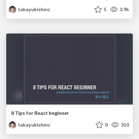
takayukishmz
5
3.9k
8 Tips for React beginner
takayukishmz
0
310