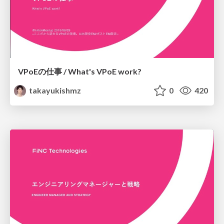
VPoEの仕事 / What's VPoE work?
takayukishmz
0
420