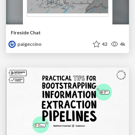
Fireside Chat
paigeccino
42
4k