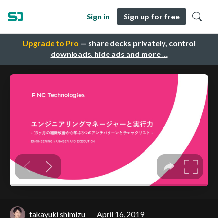
Sign in
Sign up for free
Upgrade to Pro
— share decks privately, control
downloads, hide ads and more …
takayuki shimizu
April 16, 2019