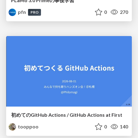
PLaMo 3.0 Primeの事後学習
pfn
0
270
PRO
初めてのGitHub Actions / GitHub Actions at First
tooppoo
0
140