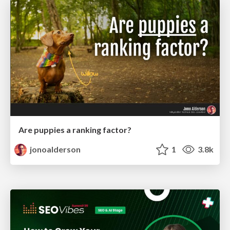
Are puppies a ranking factor?
jonoalderson
1
3.8k