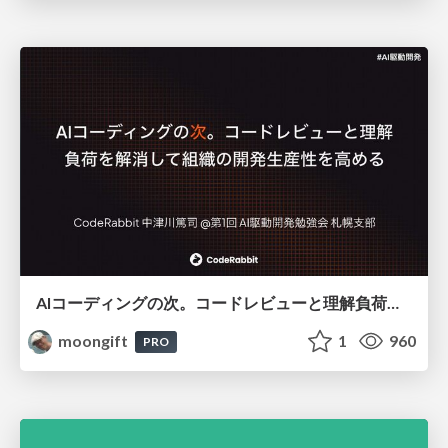
AIコーディングの次。コードレビューと理解負荷を解消して組織の開発生産性を高める
moongift
1
960
PRO