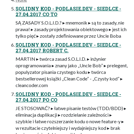
SOLIDNY KOD - PODLASIE.DEV - SIEDLCE -
27.04.2017 CO TO
SĄ ZASADY S.O.L.I.D.? ▸ mnemonik ▸ są to zasady, nie
prawa! ▸ zasady projektowania obiektowego ▸ jest ich
tylko pięć ▸ zostały zdeﬁniowane przez Uncle Boba
SOLIDNY KOD - PODLASIE.DEV - SIEDLCE -
27.04.2017 ROBERT C.
MARTIN ▸ twórca zasad S.O.L.I.D. ▸ inżynier
oprogramowania ▸ znany jako „Uncle Bob” ▸ prelegent,
populyzator pisania czystego kodu ▸ twórca
bestsellerowej książki „Clean Code” - „Czysty kod” ▸
cleancoder.com
SOLIDNY KOD - PODLASIE.DEV - SIEDLCE -
27.04.2017 PO CO
JE STOSOWAĆ? ▸ łatwe pisanie testów (TDD/BDD) ▸
eliminacja duplikacji ▸ rozdzielanie zależności ▸
szybkie i łatwe rozszerzanie kodu o nowe feature-y ▸
w rezultacie czytelniejszy i wydajniejszy kod ▸ brak