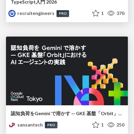
TypeScript入門 2026
recruitengineers
1
370
PRO
認知負荷をGemini で溶かす — GKE 基盤「Orbit」における AI エージェントの実践
sansantech
1
250
PRO