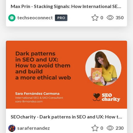
Max Prin - Stacking Signals: How International SEO Comes Together (And Falls Apart)
techseoconnect
0
350
PRO
SEOcharity - Dark patterns in SEO and UX: How to avoid them and build a more ethical web
sarafernandez
0
230