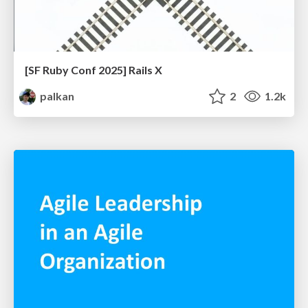
[SF Ruby Conf 2025] Rails X
palkan
2
1.2k