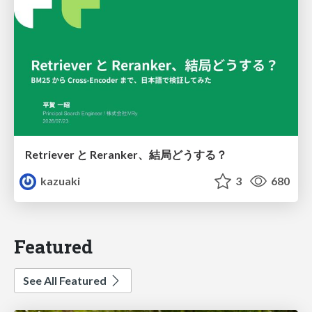
Retriever と Reranker、結局どうする？
kazuaki
3
680
Featured
See All Featured