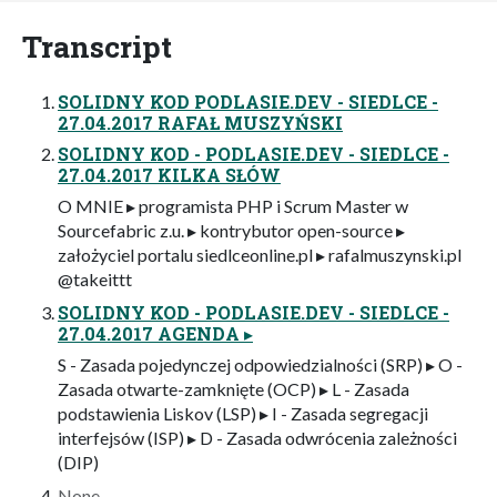
Transcript
SOLIDNY KOD PODLASIE.DEV - SIEDLCE -
27.04.2017 RAFAŁ MUSZYŃSKI
SOLIDNY KOD - PODLASIE.DEV - SIEDLCE -
27.04.2017 KILKA SŁÓW
O MNIE ▸ programista PHP i Scrum Master w
Sourcefabric z.u. ▸ kontrybutor open-source ▸
założyciel portalu siedlceonline.pl ▸ rafalmuszynski.pl
@takeittt
SOLIDNY KOD - PODLASIE.DEV - SIEDLCE -
27.04.2017 AGENDA ▸
S - Zasada pojedynczej odpowiedzialności (SRP) ▸ O -
Zasada otwarte-zamknięte (OCP) ▸ L - Zasada
podstawienia Liskov (LSP) ▸ I - Zasada segregacji
interfejsów (ISP) ▸ D - Zasada odwrócenia zależności
(DIP)
None