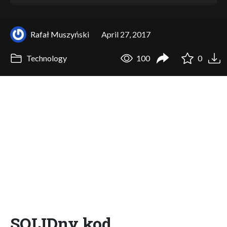
Rafał Muszyński
April 27, 2017
Technology
100
0
SOLIDny kod