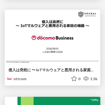
侵入は突然に 〜 IoTマルウェアと悪用される家庭の機器 ～ / When Intrusion Strikes: IoT Malware and the Abuse of Home Devices
nttcom
0
1.5k