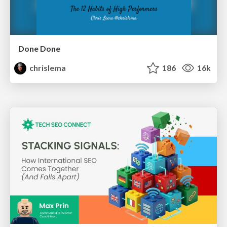
Done Done
chrislema
186
16k