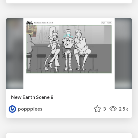
New Earth Scene 8
popppiees
3
2.5k