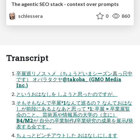
The agentic SEO stack - context over prompts
schlessera
0
860
Transcript
卒展巡リノスヽメ （ちょうどいまシーズン真っ只中
です） オバラタクヤ@takoba_ (GMO Media
Inc.)
というおはなしを しようと思ったのですが、
そもそもなんで卒展*1なんて巡るの？ なんておはな
しが前段にあるよなあと思って *1: 卒展 = 卒業展覧
会のこと。 芸術系や情報系の大学の（主に）
B4/M2が 自分の卒業制作/卒業研究の成果を展示/発
表する会です。
ちょっとピンチアウトした おはなしにします