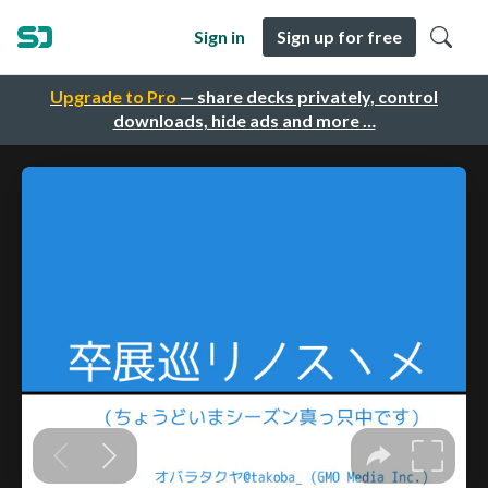
Sign in
Sign up for free
Upgrade to Pro
— share decks privately, control
downloads, hide ads and more …