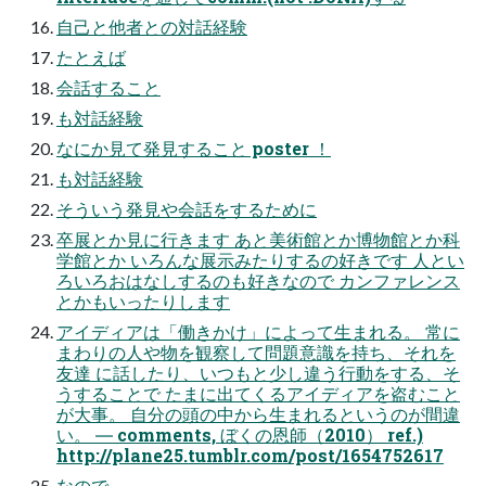
自己と他者との対話経験
たとえば
会話すること
も対話経験
なにか見て発見すること poster ！
も対話経験
そういう発見や会話をするために
卒展とか見に行きます あと美術館とか博物館とか科
学館とか いろんな展示みたりするの好きです 人とい
ろいろおはなしするのも好きなので カンファレンス
とかもいったりします
アイディアは「働きかけ」によって生まれる。 常に
まわりの人や物を観察して問題意識を持ち、それを
友達 に話したり、いつもと少し違う行動をする、そ
うすることで たまに出てくるアイディアを盗むこと
が大事。 自分の頭の中から生まれるというのが間違
い。 ― comments, ぼくの恩師（2010） ref.)
http://plane25.tumblr.com/post/1654752617
なので、