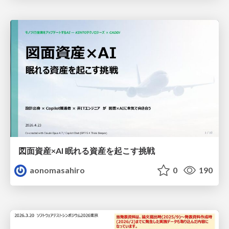
図面資産×AI 眠れる資産を起こす挑戦
aonomasahiro
0
190