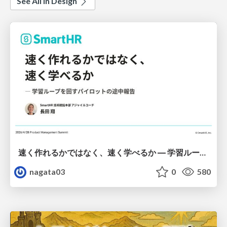
See All in Design
速く作れるかではなく、速く学べるか ― 学習ループを回すパイロットの途中報告
nagata03
0
580