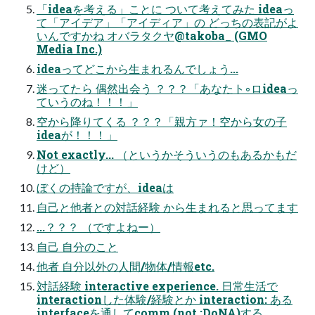
「ideaを考える」ことに ついて考えてみた ideaっ
て「アイデア」「アイディア」の どっちの表記がよ
いんですかね オバラタクヤ@takoba_ (GMO
Media Inc.)
ideaってどこから生まれるんでしょう...
迷ってたら 偶然出会う ？？？「あなたト◦ロideaっ
ていうのね！！！」
空から降りてくる ？？？「親方ァ！空から女の子
ideaが！！！」
Not exactly... （というかそういうのもあるかもだ
けど）
ぼくの持論ですが、ideaは
自己と他者との対話経験 から生まれると思ってます
...？？？ （ですよねー）
自己 自分のこと
他者 自分以外の人間/物体/情報etc.
対話経験 interactive experience. 日常生活で
interactionした体験/経験とか interaction: ある
interfaceを通してcomm.(not :DoNA)する