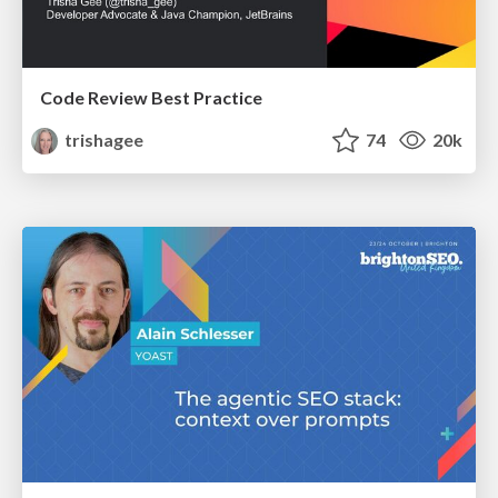
Code Review Best Practice
trishagee
74
20k