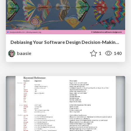
Debiasing Your Software Design Decision-Making @ Flowcon '26
baasie
1
140