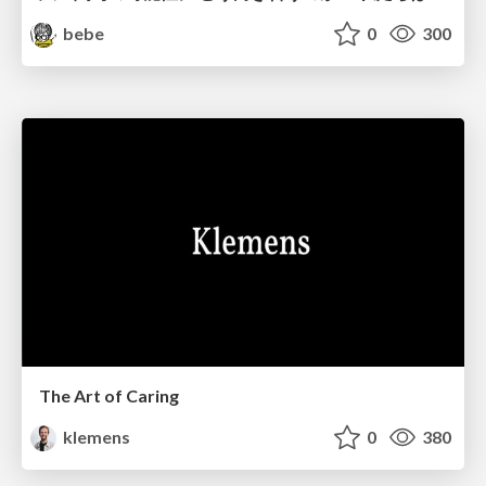
bebe
0
300
The Art of Caring
klemens
0
380