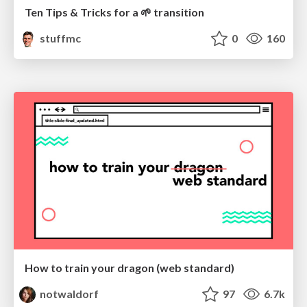
Ten Tips & Tricks for a 🌱 transition
stuffmc
0
160
How to train your dragon (web standard)
notwaldorf
97
6.7k