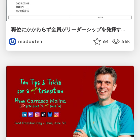
職位にかかわらず全員がリーダーシップを発揮するチーム作り / Building a team where everyone can demonstrate leadership regardless of position
madoxten
64
56k