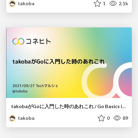
takoba
1
2.1k
takobaがGoに入門した時のあれこれ / Go Basics in my case
takoba
0
89