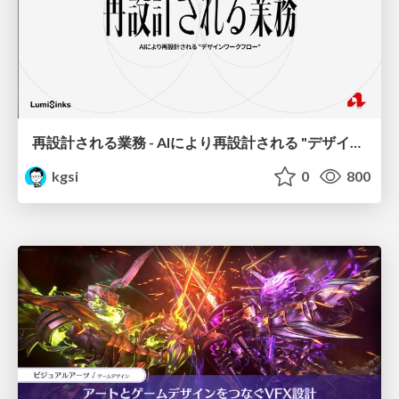
再設計される業務 - AIにより再設計される "デザインワークフロー" / AI Ops Lab #2 Redesigned orkflows
kgsi
0
800