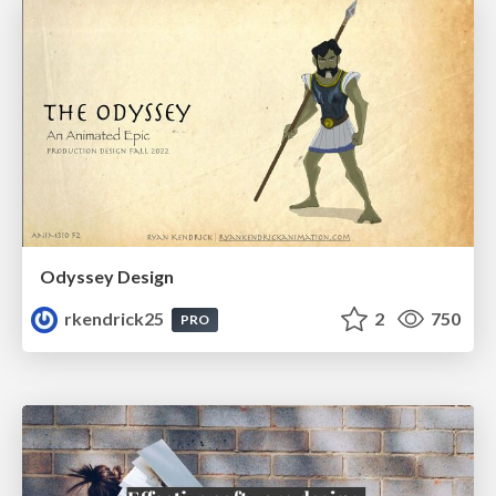
Odyssey Design
rkendrick25
2
750
PRO