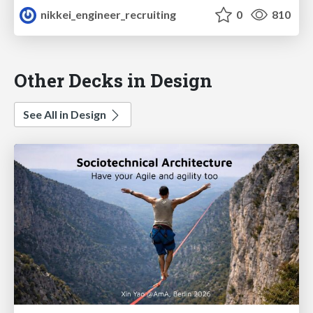
nikkei_engineer_recruiting
0
810
Other Decks in Design
See All in Design