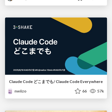
Claude Code どこまでも/ Claude Code Everywhere
nwiizo
66
57k