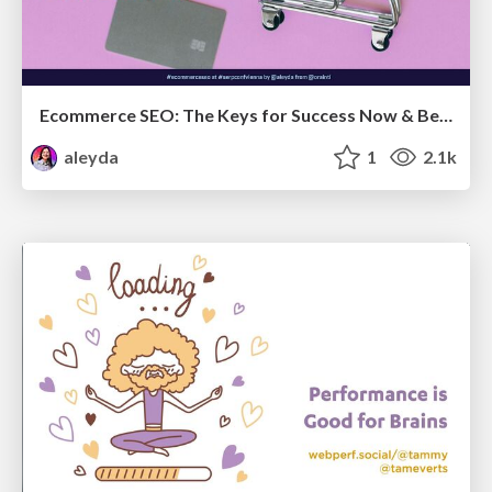
Ecommerce SEO: The Keys for Success Now & Beyond - #SERPConf2024
aleyda
1
2.1k