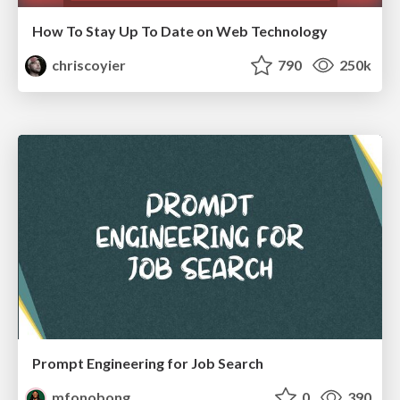
How To Stay Up To Date on Web Technology
chriscoyier
790
250k
Prompt Engineering for Job Search
mfonobong
0
390