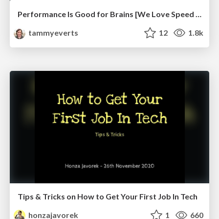
Performance Is Good for Brains [We Love Speed 2024]
tammyeverts
12
1.8k
Tips & Tricks on How to Get Your First Job In Tech
honzajavorek
1
660