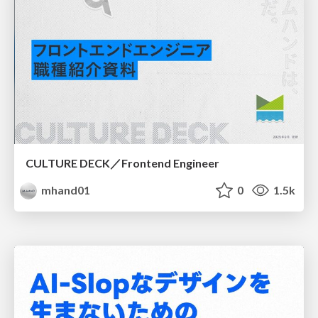
CULTURE DECK／Frontend Engineer
mhand01
0
1.5k