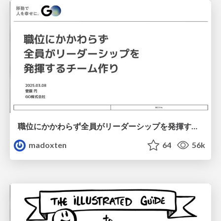
職位にかかわらず全員がリーダーシップを発揮するチーム作り / Building a team where everyone can demonstrate leadership regardless of position
madoxten
64
56k