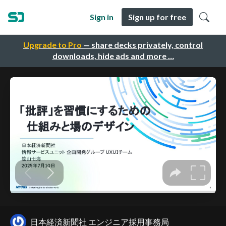
Sign in
Sign up for free
Upgrade to Pro
— share decks privately, control
downloads, hide ads and more …
日本経済新聞社 エンジニア採用事務局