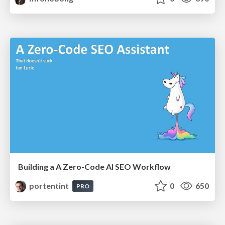
Building a A Zero-Code AI SEO Workflow
portentint
0
650
PRO