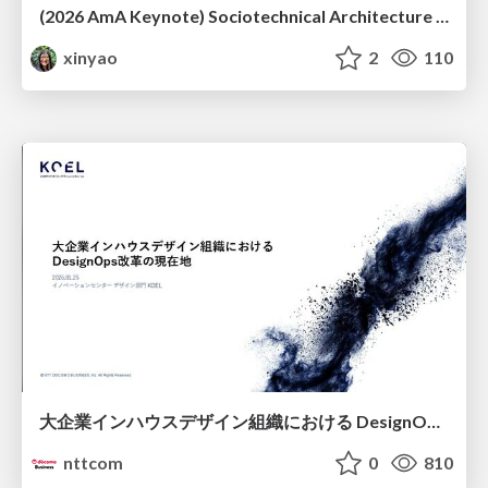
(2026 AmA Keynote) Sociotechnical Architecture - Having your Agile and agility too.pdf
xinyao
2
110
大企業インハウスデザイン組織における DesignOps改革の現在地 / DesignOps at Scale: Navigating Transformation in Large Enterprises
nttcom
0
810