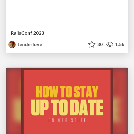
RailsConf 2023
tenderlove
30
1.5k