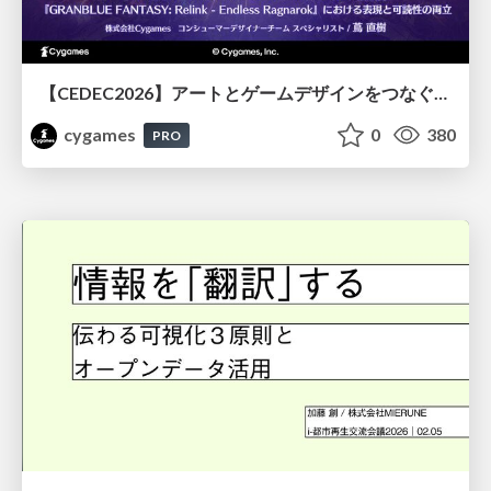
【CEDEC2026】アートとゲームデザインをつなぐVFX設計『GRANBLUE FANTASY: Relink - Endless Ragnarok』における表現と可読性の両立
cygames
0
380
PRO