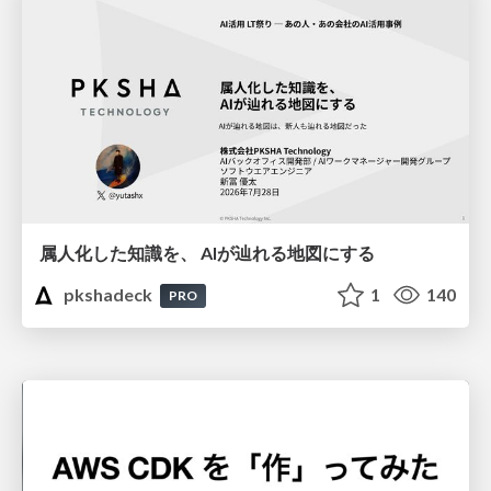
属人化した知識を、 AIが辿れる地図にする
pkshadeck
1
140
PRO