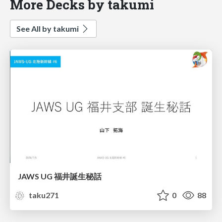
More Decks by takumi
See All by takumi
JAWS UG 福井誕生秘話
taku271
0
88