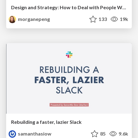
Design and Strategy: How to Deal with People Who Don’t "Get" Design
morganepeng
133
19k
Rebuilding a faster, lazier Slack
samanthasiow
85
9.6k