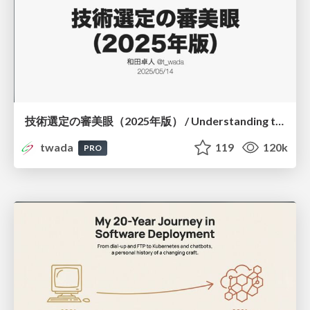
技術選定の審美眼（2025年版） / Understanding the Spiral of Technologies 2025 edition
twada
119
120k
PRO