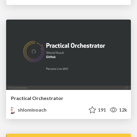
Practical Orchestrator
shlominoach
191
12k