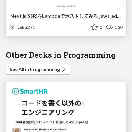
Next.js(SSR)をLambdaでホストしてみる_jaws_education
taku271
0
160
Other Decks in Programming
See All in Programming