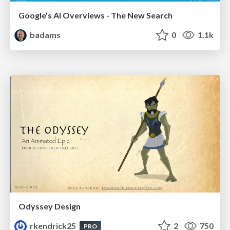
Google's AI Overviews - The New Search
badams
0
1.1k
Odyssey Design
rkendrick25
2
750
PRO