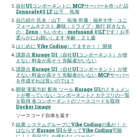
自社UIコンポーネントに MCPサーバーを作った話
Zenncafe#3 LT 山下 拓海
自己紹介 氏名：山下 拓海 所属：福井大学・ユニ
フォームネクスト 趣味：ドライブ・旅行 好きなも
の：Zenn・ちいかわ・mofusand 初LTです！お手
柔らかにお願いします 年齢：２１歳
はじめに Vibe Codingしてますか！！ 開発
課題点 Kurage UI（自社UIコンポーネント）が使
えない 料金が高そう 先駆者がいない
課題点 Kurage UI（自社UIコンポーネント）が使
えない 料金が高そう 先駆者がいない MCPサーバー
を作成すれば良いのでは？
開発 実装方針 配布 ツール Kurage UIのドキュメン
トが整っていない コンポーネントとカテゴリの一覧
を取得 各コンポーネントのソースコードを取得
Docker Image
ソースコード自体を返す
結果 システムグループにVibe Codingの風が！ と
はならず Kurage UIを使ってVibe Coding可能
に！！ 自分でしか使わないツールに...