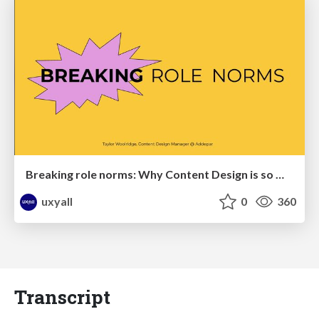
Breaking role norms: Why Content Design is so much more than writing copy - Taylor Woolridge
uxyall
0
360
Transcript