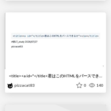
<title><a id="</title>君はこのHTMLをパースできるか"></a></title> #雑LT_study
pizzacat83
0
140