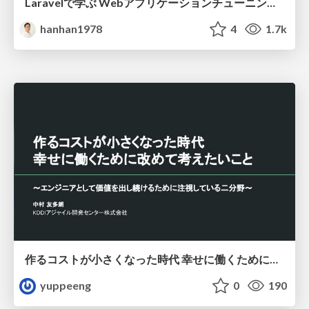
Laravelで学ぶ Webアプリケーションチューニング入門/web_application_tuning_101
hanhan1978
4
1.7k
作るコストが小さくなった時代 幸せに働くために改めて考えたいこと 〜エンジニアとして価値を出し続けるために注視している二分野〜
yuppeeng
0
190