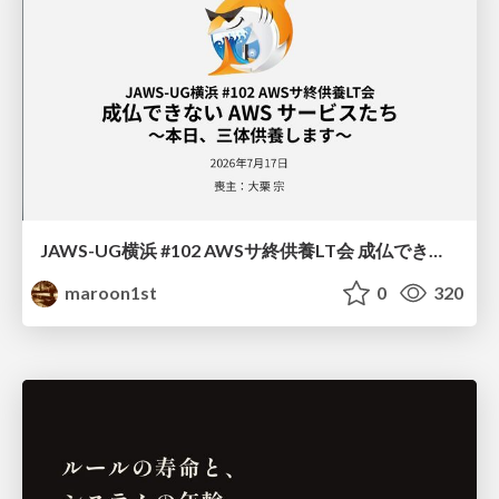
JAWS-UG横浜 #102 AWSサ終供養LT会 成仏できない AWS サービスたち 〜本日、三体供養します〜
maroon1st
0
320