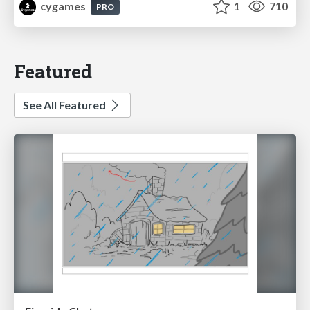
cygames
1
710
PRO
Featured
See All Featured