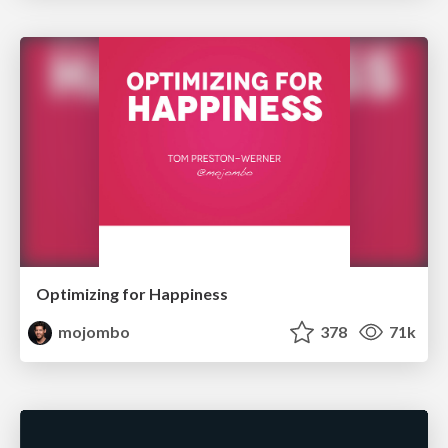
Optimizing for Happiness
mojombo
378
71k