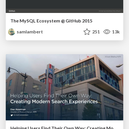
The MySQL Ecosystem @ GitHub 2015
samlambert
251
13k
Helping Users Find Their Own Way: Creating Modern Search Experiences