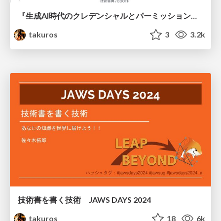
『生成AI時代のクレデンシャルとパーミッション設計 — Claude Code を起点に』の執筆企画
takuros
3
3.2k
技術書を書く技術 JAWS DAYS 2024
takuros
18
6k