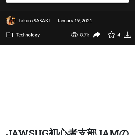
Takuro SASAKI
January 19, 2021
Technology
8.7k
4
JAWSUG初心者支部 IAMの