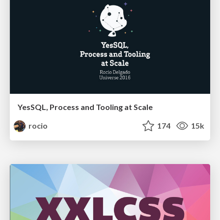
YesSQL, Process and Tooling at Scale
rocio
174
15k