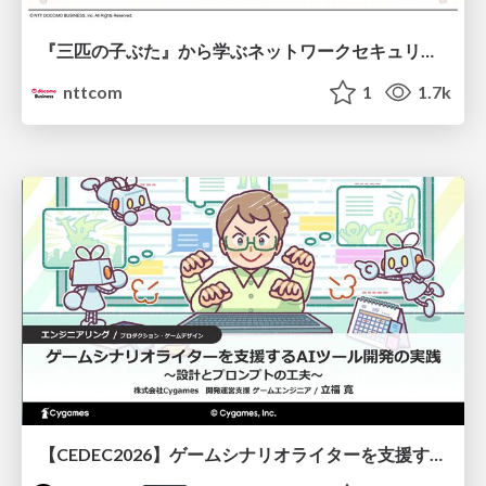
『三匹の子ぶた』から学ぶネットワークセキュリティの昔と今 / Network Security: Then and Now Through the Lens of The Three Little Pigs
nttcom
1
1.7k
【CEDEC2026】ゲームシナリオライターを支援するAIツール開発の実践 ― 設計とプロンプトの工夫 ―