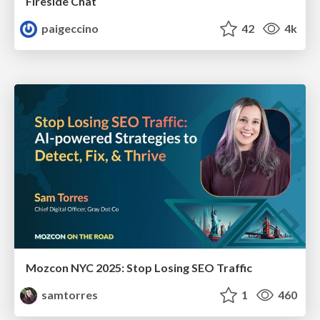
Fireside Chat
paigeccino
42
4k
Mozcon NYC 2025: Stop Losing SEO Traffic
samtorres
1
460