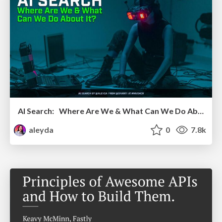
AI Search: Where Are We & What Can We Do About It?
aleyda
0
7.8k