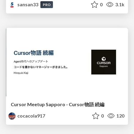
sansan33
0
3.1k
PRO
Cursor Meetup Sapporo - Cursor物語 続編
cocacola917
0
120