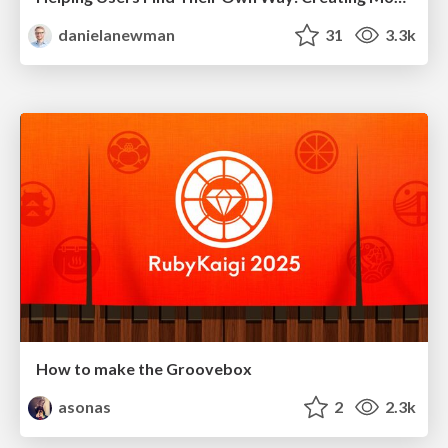
danielanewman
31
3.3k
How to make the Groovebox
asonas
2
2.3k