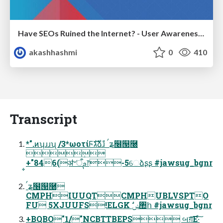
Have SEOs Ruined the Internet? - User Awareness of SEO in 2025
akashhashmi
0
410
Transcript
*".ͷʮɹɹʯ /3*ωοτίϜגࣜձࣾɹ ࠤʑ໦୓࿠

+"846(ॳ৺ऀࢧ෦-5େձʂʂ #jawsug_bgnr
ࠤʑ໦୓࿠
CMPHIUUQTCMPHUBLVSPTO
FU 5XJUUFS!ELGK ࣗݾ঺հ #jawsug_bgnr
+BQBO"1/"NCBTTBEPS બग़͞Ε·ͨ͠