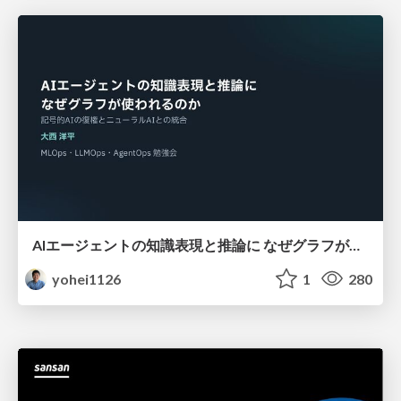
AIエージェントの知識表現と推論に なぜグラフが使われるのか - 記号的AIの復権とニューラルAIとの統合
yohei1126
1
280