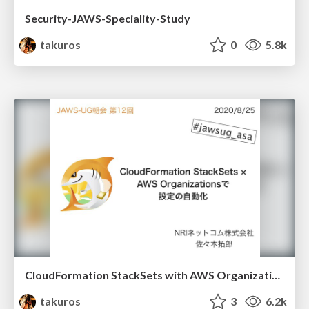
Security-JAWS-Speciality-Study
takuros
0
5.8k
CloudFormation StackSets with AWS Organizations
takuros
3
6.2k