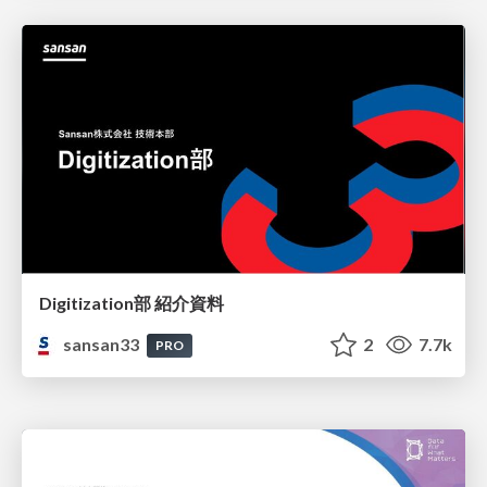
Digitization部 紹介資料
sansan33
2
7.7k
PRO