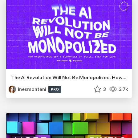
The AI Revolution Will Not Be Monopolized: How open-source beats economies of scale, even for LLMs
inesmontani
3
3.7k
PRO