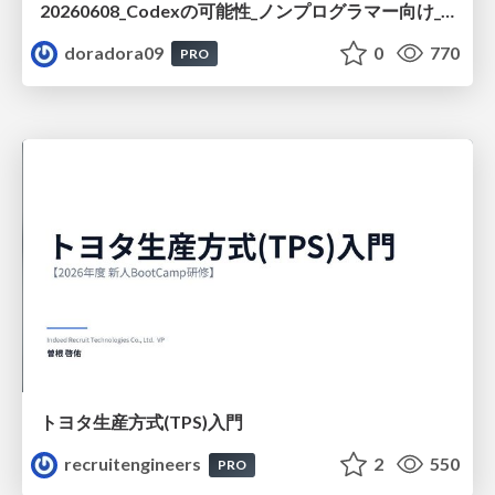
20260608_Codexの可能性_ノンプログラマー向け_大城追記
doradora09
0
770
PRO
トヨタ⽣産⽅式(TPS)⼊⾨
recruitengineers
2
550
PRO