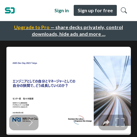
Sign in
Sign up for free
Upgrade to Pro
— share decks privately, control
downloads, hide ads and more …