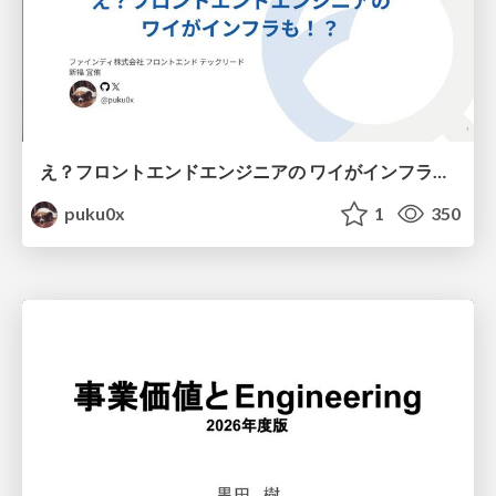
え？フロントエンドエンジニアの ワイがインフラも！？
puku0x
1
350