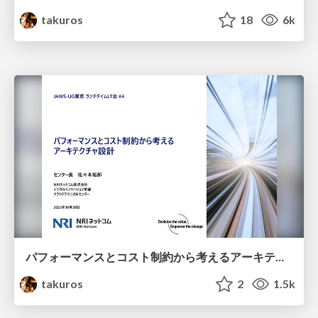
takuros
18
6k
パフォーマンスとコスト制約から考えるアーキテクチャ設計（JAWSUG東京ランチLT会#4）
takuros
2
1.5k