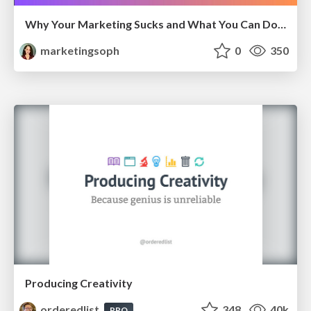
Why Your Marketing Sucks and What You Can Do About It - Sophie Logan
marketingsoph
0
350
Producing Creativity
orderedlist
348
40k
PRO