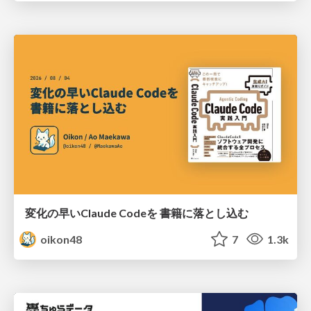
変化の早いClaude Codeを 書籍に落とし込む
oikon48
7
1.3k