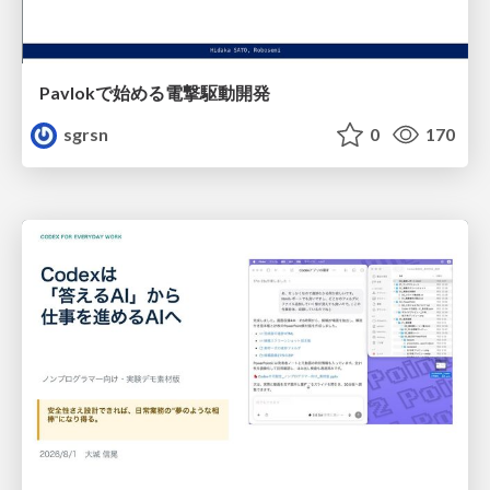
Pavlokで始める電撃駆動開発
sgrsn
0
170