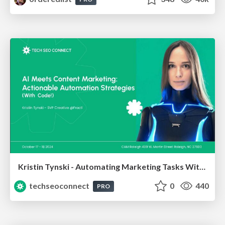
Kristin Tynski - Automating Marketing Tasks With AI
techseoconnect
0
440
PRO