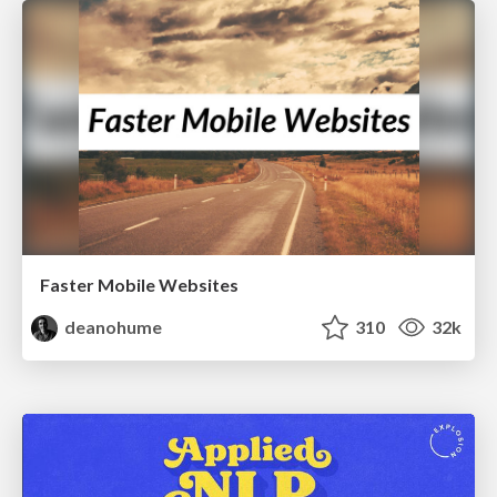
Faster Mobile Websites
deanohume
310
32k