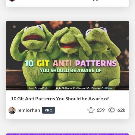
10 Git Anti Patterns You Should be Aware of
lemiorhan
659
62k
PRO