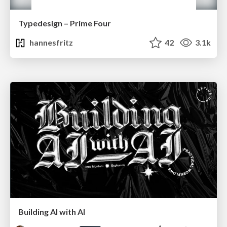
Typedesign – Prime Four
hannesfritz
42
3.1k
Building AI with AI