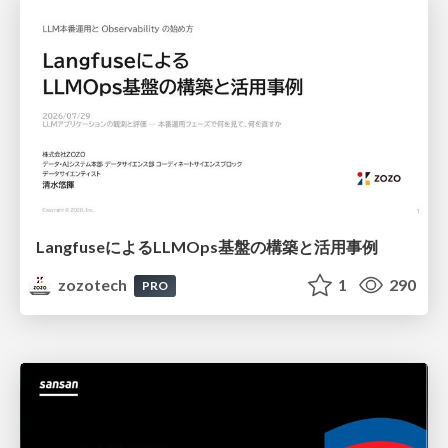
LangfuseによるLLMOps基盤の構築と活用事例
zozotech
1
290
PRO