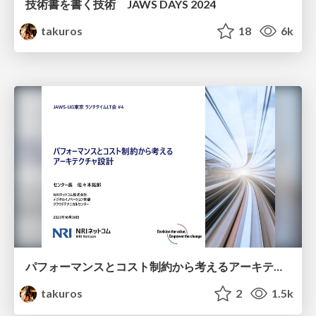
技術書を書く技術 JAWS DAYS 2024
takuros
18
6k
パフォーマンスとコスト制約から考えるアーキテクチャ設計（JAWSUG東京ランチLT会#4）
takuros
2
1.5k