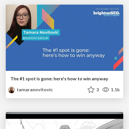
The #1 spot is gone: here's how to win anyway
tamaranovitovic
3
1.1k