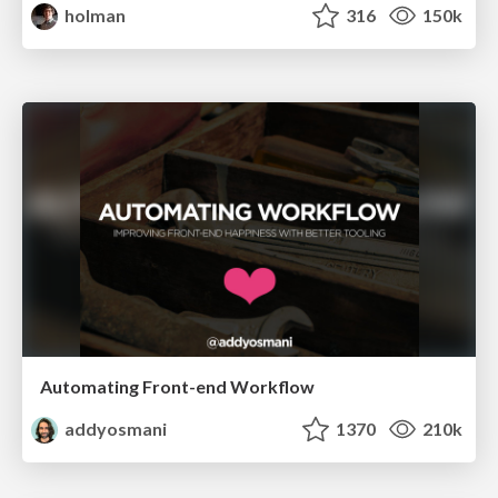
holman
316
150k
Automating Front-end Workflow
addyosmani
1370
210k