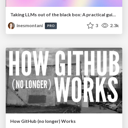
Taking LLMs out of the black box: A practical guide to human-in-the-loop distillation
inesmontani
3
2.3k
PRO
How GitHub (no longer) Works