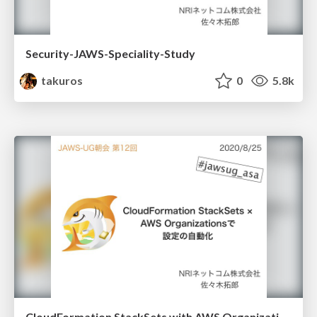
Security-JAWS-Speciality-Study
takuros
0
5.8k
CloudFormation StackSets with AWS Organizations