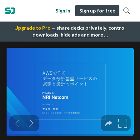
Sign in
Sign up for free
Upgrade to Pro
— share decks privately, control
downloads, hide ads and more …