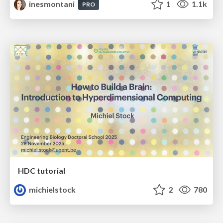
inesmontani
1
1.1k
PRO
HDC tutorial
michielstock
2
780