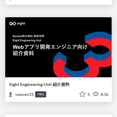
Eight Engineering Unit 紹介資料
sansan33
3
8.1k
PRO