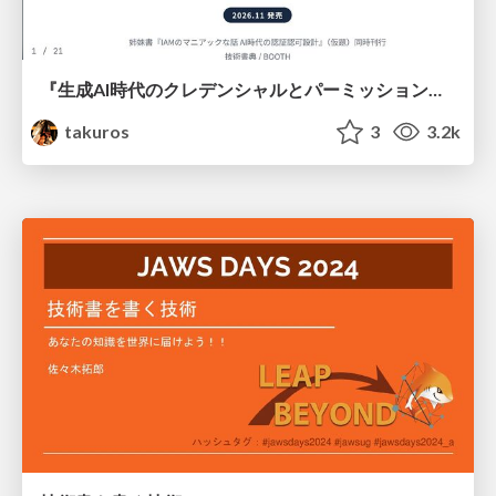
『生成AI時代のクレデンシャルとパーミッション設計 — Claude Code を起点に』の執筆企画
takuros
3
3.2k