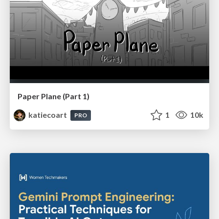
Paper Plane (Part 1)
katiecoart
1
10k
PRO