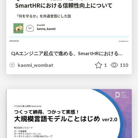
QAエンジニア起点で進める、SmartHRにおける信頼性向上について
kaomi_wombat
1
110