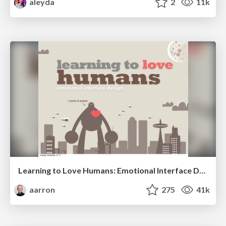
aleyda
2
11k
Learning to Love Humans: Emotional Interface Design
aarron
275
41k