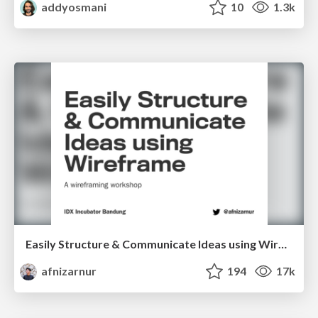
addyosmani
10
1.3k
Easily Structure & Communicate Ideas using Wireframe
afnizarnur
194
17k