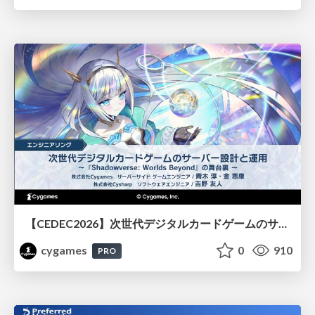
【CEDEC2026】次世代デジタルカードゲームのサーバー設計と運用 〜『Shadowverse: Worlds Beyond』の舞台裏～
cygames
0
910
PRO