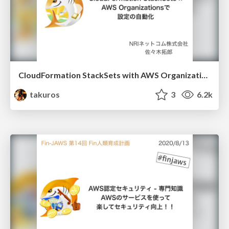
CloudFormation StackSets with AWS Organizations
takuros
3
6.2k