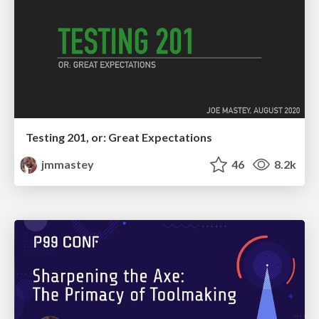
Testing 201, or: Great Expectations
jmmastey
46
8.2k