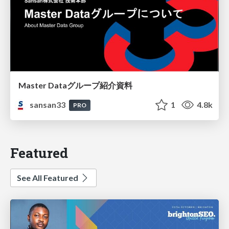
Master Dataグループ紹介資料
sansan33
1
4.8k
PRO
Featured
See All Featured