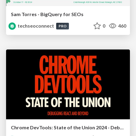
Sam Torres - BigQuery for SEOs
techseoconnect
0
460
PRO
Chrome DevTools: State of the Union 2024 - Debugging React & Beyond