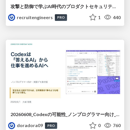
攻撃と防御で学ぶAI時代のプロダクトセキュリティ演習
recruitengineers
1
440
PRO
20260608_Codexの可能性_ノンプログラマー向け_大城追記
doradora09
0
760
PRO