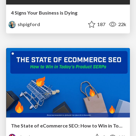
4 Signs Your Business is Dying
shpigford
187
22k
The State of eCommerce SEO: How to Win in Today's Products SERPs - #SEOweek