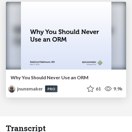
Why You Should Never Use an ORM
jnunemaker
61
9.9k
PRO
Transcript