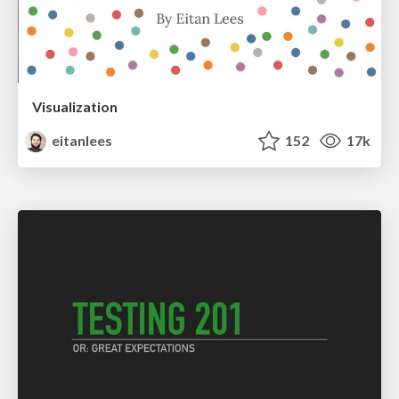
Visualization
eitanlees
152
17k