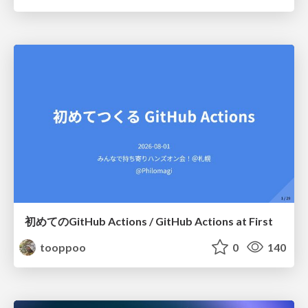
初めてのGitHub Actions / GitHub Actions at First
tooppoo
0
140