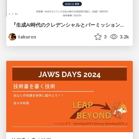
『生成AI時代のクレデンシャルとパーミッション設計 — Claude Code を起点に』の執筆企画
takuros
3
3.2k