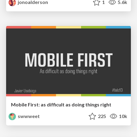
jonoalderson
1
5.6k
Mobile First: as difficult as doing things right
swwweet
225
10k