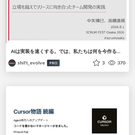
AIは実装を速くする。では、私たちは何を今作るべきか？－立場を越えてリリースに向き合ったチーム開発の実践 / 20260801 Hiromi Nakaya and Naoki Takahashi
shift_evolve
3
370
PRO