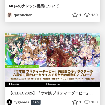
AIQAのナレッジ構築について
qatonchan
1
160
【CEDEC2026】『ウマ娘 プリティーダービー』 英語版のキャラクターの方言や口調をローカライズするための創造的アプローチ
cygames
1
180
PRO