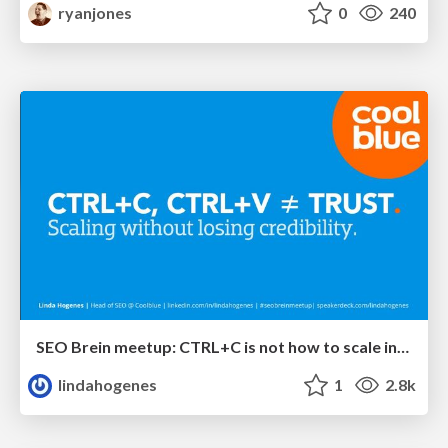
ryanjones
0
240
SEO Brein meetup: CTRL+C is not how to scale international SEO
lindahogenes
1
2.8k