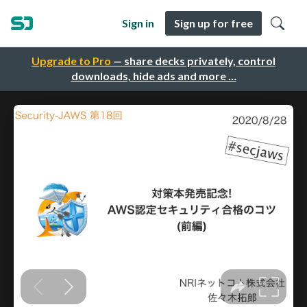
Sign in
Sign up for free
Upgrade to Pro
— share decks privately, control
downloads, hide ads and more …