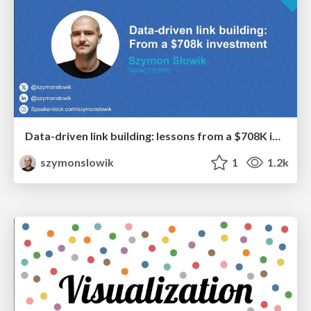
Data-driven link building: lessons from a $708K investment (BrightonSEO talk)
szymonslowik
1
1.2k