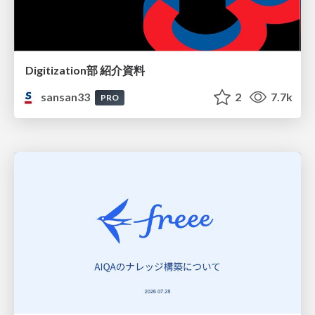
Digitization部 紹介資料
sansan33
2
7.7k
PRO