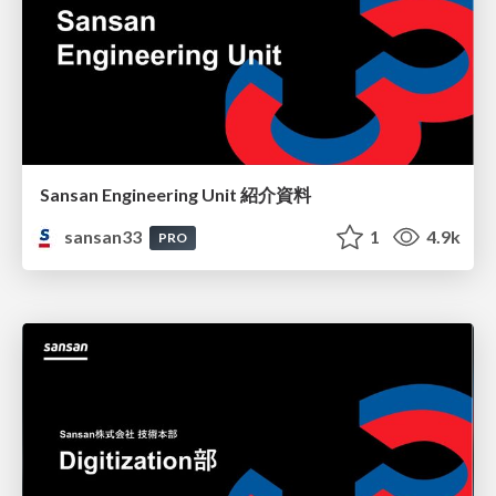
Sansan Engineering Unit 紹介資料
sansan33
1
4.9k
PRO