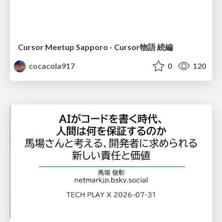
Cursor Meetup Sapporo - Cursor物語 続編
cocacola917
0
120