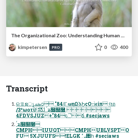
The Organizational Zoo: Understanding Human Behavior Agility Through Metaphoric Constructive Conversations (based on the works of Arthur Shelley, Ph.D)
kimpetersen
0
400
PRO
Transcript
ରࡦຊൃചه೦ "84ೝఆηΩϡϦςΟ߹֨ͷίπ લฤ
/3*ωοτίϜגࣜձࣾɹ ࠤʑ໦୓࿠ 
4FDVSJUZ+"84ୈճ #secjaws
ࠤʑ໦୓࿠
CMPHIUUQTCMPHUBLVSPTO
FU 5XJUUFS!ELGK ࣗݾ঺հ #secjaws