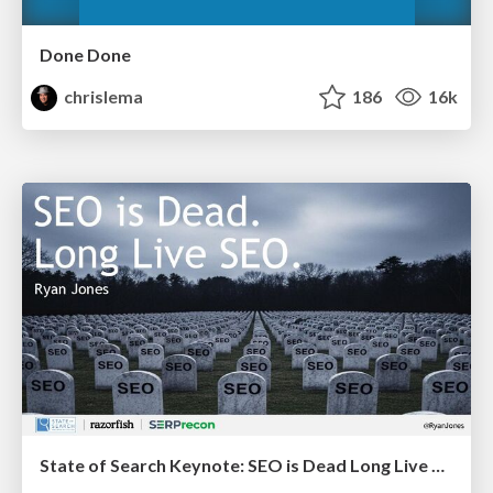
Done Done
chrislema
186
16k
State of Search Keynote: SEO is Dead Long Live SEO