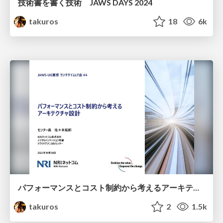
技術書を書く技術 JAWS DAYS 2024
takuros
18
6k
パフォーマンスとコスト制約から考えるアーキテクチャ設計（JAWSUG東京ランチLT会#4）
takuros
2
1.5k