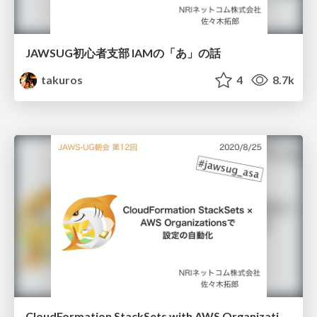
JAWSUG初心者支部 IAMの「あ」の話
takuros
4
8.7k
CloudFormation StackSets with AWS Organizations