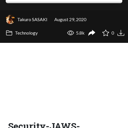
Takuro SASAKI
August 29, 2020
Technology
5.8k
0
Security-JAWS-