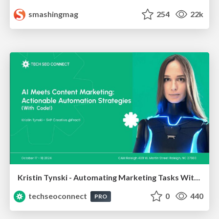
smashingmag
254
22k
Kristin Tynski - Automating Marketing Tasks With AI
techseoconnect
0
440
PRO