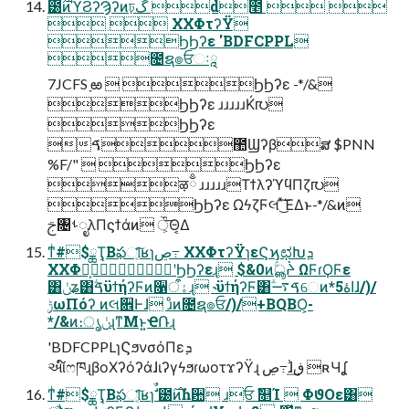
౰࣌ͷϓϨʔϠʔͷঢ়گ d೥  
  ΧΧΦτʔΫ
ϦϦʔε 'BDFCPPL
೔ຊ๏ਓઃཱ
7JCFS ָఱ  ϦϦʔε -*/&
ϦϦʔε ɹɹɹɹɹЌ൛
ϦϦʔε
ࠃ಺Ϣʔβສ $PNN
%F/"  ϦϦʔε
ऴྃ ɹɹɹɹɹΤϯλʔϓϥΠζ൛
ϦϦʔε ΩϟζϜલ ͜͏ͯ͠ΈΔͱ-*/&ͷ
ࢢ৔ࢀೖλΠϛϯάͷ ੌ͕͞Θ͔Δ
ͳͥ#$ྖҬ͔Βఫୀ͔ͨ͠ʁɿڝ߹ ΧΧΦτʔΫɿεϚϗಛԽܕ
ΧΧΦ͕ࣾʹϦϦʔεɻ $&0ͷۚൣᔩ ΩϜɾϘϜε
͸ݩʑ͸ؖࠃϋϯήʔϜͷ૑ۀऀɻ ˞ϋϯήʔϜ͸ؖࠃ࠷େͷ*5اۀɺ/)/
ݱωΠόʔ ͷલ਎Ͱɺ ɹͦͷ೔ຊ๏ਓ/)/+BQBO͕-
*/&ͷ։ൃݩɻͳΜͱ͍͏ҼՌɻ
'BDFCPPLɿϚϧνσόΠεܕ
આ໌ෆཁɻβοΧʔόʔάɺιʔγϟϧɾωοτϫʔΫɻ ڝ߹ɺڧ͗͢ ʀЧʆ
ͳͥ#$ྖҬ͔Βఫୀ͔ͨ͠ʁɿࣗࣾ ౰࣌ͷࣾһ਺ ɹਓ ࣾ௕ؚΊ  ΦϑΟε͸