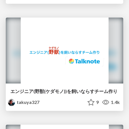
エンジニア(野獣(ケダモノ))を飼いならすチーム作り
takuya327
9
1.4k