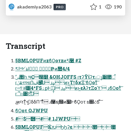
akademiya2063
1
190
PRO
Transcript
5BMLOPUFͷzϐϘοτzͷཪ࿩ #Z
ར༻اۀ ࣾҎ্ͷࣾ಺4/4
ɾݩʑখઆՈࢤ๬͕ͩͬͨɺ ɹࡀͷͱ͖ΤϯδχΞʹϐϘοτͨ͠
ɾ࠷ॳ͸4*FSۀքͰಇ͍͍͕ͯͨɺ ɹࡀͷͱ͖ελʔτΞοϓʹ ɹϐϘοτͨ͠
ɾීஈ͸ਈ͕࢜ͩɺ
ɹ͜ͷલͳ͔ͥখٽ͖δδΠʹͳͬͯ ɹ࿡ຊ໦ͷ໷ͰϐϘοτ ย଍ટճ ͨ͠
ϐϘοτ QJWPU
#$὎## 1JWPU
5BMLOPUFЌ൛ϦϦʔε ೥݄೔