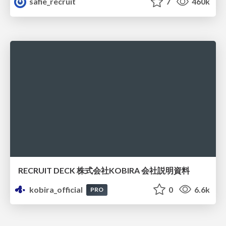
safie_recruit
7
460k
RECRUIT DECK 株式会社KOBIRA 会社説明資料
kobira_official
0
6.6k
PRO