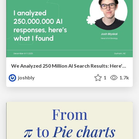
We Analyzed 250 Million AI Search Results: Here's What I Found
joshbly
1
1.7k