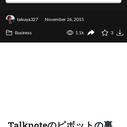
takuya327
November 26, 2015
Business
1.1k
3
Talknoteのピボットの裏