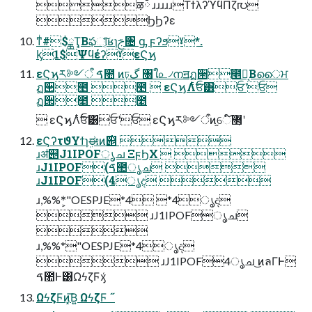
ऴྃ ɹɹɹɹɹΤϯλʔϓϥΠζ൛
ϦϦʔε
ͳͥ#$ྖҬ͔Βఫୀ͔ͨ͠ʁɿࢢ৔ ᶃ ϝʔϧˠ*.
ᶄ1$ΨϥέʔˠεϚϗ
εϚϗར༻ऀ ࠃ಺ ͷঢ়گ ৘ใ௨৴നॻฏ੒೥൛͔Βൈਮ
ฏ੒೥ ೥  εϚϗΛ࣋ͭਓ͸ਓʹਓ
ฏ੒೥ ೥
 εϚϗΛ࣋ͭਓ͸ਓʹਓ εϚϗར༻ऀͷ֦େ܏޲͕໌֬ʹ
εϚʔτϑΥϯɿܹಈͷ࣌୅ 
ɹॳ୅J1IPOFൃച ΞϝϦΧ  
ɹJ1IPOF(ࠃ಺ൃച 
ɹJ1IPOF(4ൃද 
ɹ,%%*͕"OESPJE*4 *4ൃද
 ɹJ1IPOFൃച

ɹ,%%*"OESPJE*4ൃද
 ɹJ1IPOF4ൃച ͜ͷลΓͰ
ࠃ಺Ͱ͸ΩϟζϜӽ͑
ΩϟζϜͷ͓͞Β͍ ΩϟζϜ ˝