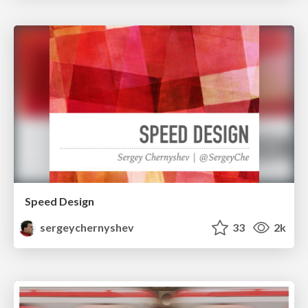
Speed Design
sergeychernyshev
33
2k