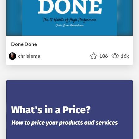
Done Done
chrislema
186
16k