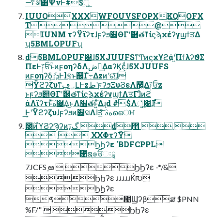
࠷ॳ͸ΨνͰ#$ૂ͍
IUUQXXXWFOUVSFOPXKQOFX
T@
IUNM τʔΫϊʔτɺϝʔϧ୅ΘΓʹޮ཰తͳίϛϡχέʔγϣϯਤΔ
ʮ5BMLOPUFʯ
d5BMLOPUF͸ɺ5XJUUFSͳͲͷϛχϒϩάʹ͍ۙΠϯλʔϑΣ
ΠεͰ༑ਓؒͱͷϝοηʔδΛڞ༗͢ΔαʔϏε͕ͩɺ5XJUUFS
ͷϝοηʔδ͕ެ։ܕͰl୭͔ͱ஌Γ߹͑Δzͷʹରͯ͠ɺ
Ϋϩʔζυͳ؀ڥԼͰzطʹϝʔϧΞυϨεΛ஌͍ͬͯΔ༑ਓz
ͱϝʔϧ୅ΘΓʹޮ཰తͳίϛϡχέʔγϣϯΛਤΓɺͦͷϩ
άΛϊʔτͱͯ͠ه࿥͢Δ͜ͱΛ໨తͱ͍ͯ͠Δɻd #$Λૂ͍ͬͯͨ౰࣌ɺ
͢ͰʹΫϩʔζυɺϝʔϧͷ୅ସΛاਤ͍ͯͨ͠ هࣄൈਮ
౰࣌ͷϓϨʔϠʔͷঢ়گ d೥  
  ΧΧΦτʔΫ
ϦϦʔε 'BDFCPPL
೔ຊ๏ਓઃཱ
7JCFS ָఱ  ϦϦʔε -*/&
ϦϦʔε ɹɹɹɹɹЌ൛
ϦϦʔε
ࠃ಺Ϣʔβສ $PNN
%F/"  ϦϦʔε