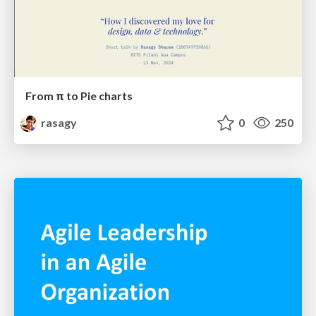
From π to Pie charts
rasagy
0
250