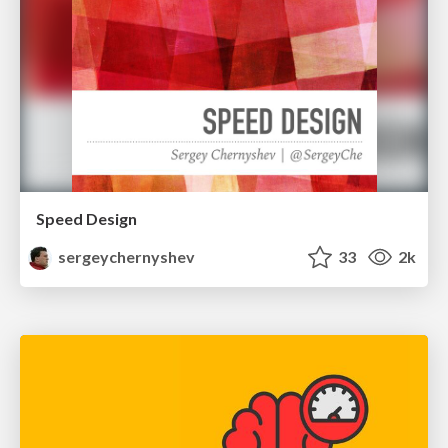
Speed Design
sergeychernyshev
33
2k