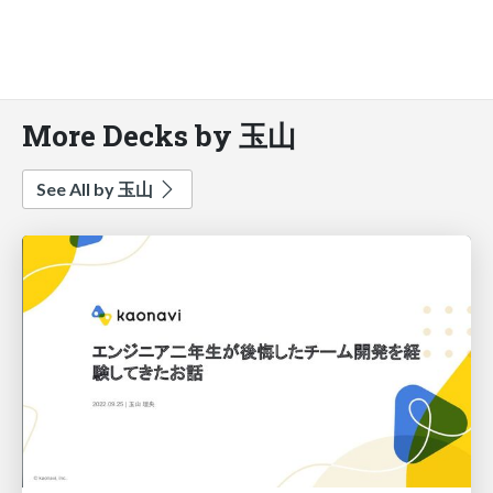
More Decks by 玉山
See All by 玉山