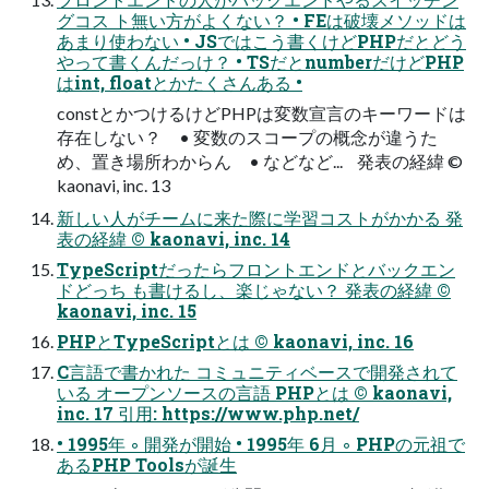
グコス ト無い方がよくない？ • FEは破壊メソッドは
あまり使わない • JSではこう書くけどPHPだとどう
やって書くんだっけ？ • TSだとnumberだけどPHP
はint, floatとかたくさんある •
constとかつけるけどPHPは変数宣言のキーワードは
存在しない？ • 変数のスコープの概念が違うた
め、置き場所わからん • などなど... 発表の経緯 ©
kaonavi, inc. 13
新しい人がチームに来た際に学習コストがかかる 発
表の経緯 © kaonavi, inc. 14
TypeScriptだったらフロントエンドとバックエン
ドどっち も書けるし、楽じゃない？ 発表の経緯 ©
kaonavi, inc. 15
PHPとTypeScriptとは © kaonavi, inc. 16
C言語で書かれた コミュニティベースで開発されて
いる オープンソースの言語 PHPとは © kaonavi,
inc. 17 引用: https://www.php.net/
• 1995年 ◦ 開発が開始 • 1995年 6月 ◦ PHPの元祖で
あるPHP Toolsが誕生