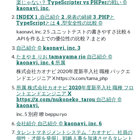
楽じゃない？ TypeScripter vs PHPerの戦い ©
kaonavi, inc.
INDEX 1 .自己紹介 2 .発表の経緯 3 .PHPと
TypeScriptとは 4 .型安全性の比較 ©
kaonavi, inc. 2 5 .ユニットテストの書きやすさ比較 6
.APIを作る上での優位性の比較 7 .まとめ
自己紹介 © kaonavi, inc. 3
たまやま りお tamayama rio 自己紹介 ©
kaonavi, inc. 4 所属
株式会社カオナビ 2020年度新卒入社 職種 バックエ
ンドエンジニア X https://x.com/tama_php
所属 株式会社カオナビ 2020年度新卒入社 職種 フロ
ントエンドエンジニア X
https://x.com/nukoneko_tarou 自己紹介 ©
kaonavi,
inc. 5 別府 瞭 beppu ryo
会社紹介 自己紹介 © kaonavi, inc. 6
タレントマネジメントシステム「カオナビ」 社員の
個性・才能を発掘し 戦略人事を加速させるタレント