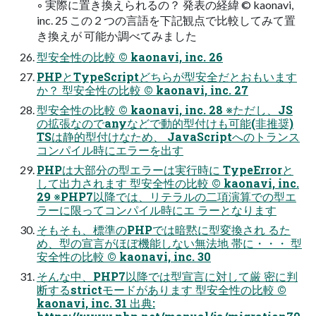
◦ 実際に置き換えられるの？ 発表の経緯 © kaonavi,
inc. 25 この２つの言語を下記観点で比較してみて置
き換えが 可能か調べてみました
型安全性の比較 © kaonavi, inc. 26
PHPとTypeScriptどちらが型安全だとおもいます
か？ 型安全性の比較 © kaonavi, inc. 27
型安全性の比較 © kaonavi, inc. 28 ※ただし、JS
の拡張なのでanyなどで動的型付けも可能(非推奨)
TSは静的型付けなため、 JavaScriptへのトランス
コンパイル時にエラーを出す
PHPは大部分の型エラーは実行時に TypeErrorと
して出力されます 型安全性の比較 © kaonavi, inc.
29 ※PHP7以降では、リテラルの二項演算での型エ
ラーに限ってコンパイル時にエ ラーとなります
そもそも、標準のPHPでは暗黙に型変換され るた
め、型の宣言がほぼ機能しない無法地 帯に・・・ 型
安全性の比較 © kaonavi, inc. 30
そんな中、PHP7以降では型宣言に対して厳 密に判
断するstrictモードがあります 型安全性の比較 ©
kaonavi, inc. 31 出典: