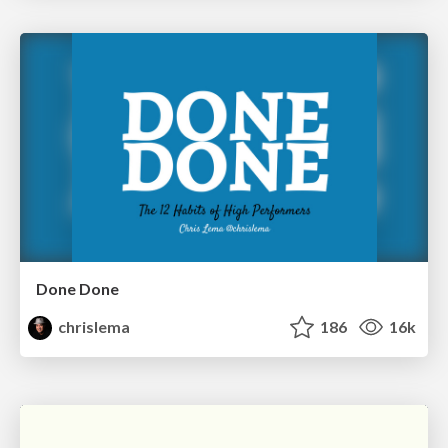
Done Done
chrislema
186
16k