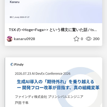
TSX の <Hoge<Fuga>> という構文に驚いた話 / tsx-type-argument-syntax
kanaru0928
0
200