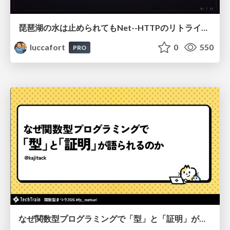
琵琶湖の水は止められてもNet--HTTPのリトライは止められない / You might be able to stop the water flow of Lake Biwa but you can't stop Net::HTTP retries
luccafort
0
550
PRO
なぜ関数型プログラミングで「型」と「証明」が語られるのか #fp_matsuri