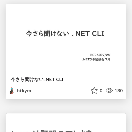
今さら聞けない .NET CLI
htkym
0
180