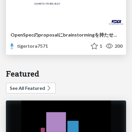
OpenSpecのproposalにbrainstormingを持たせてみた
tigertora7571
1
200
Featured
See All Featured