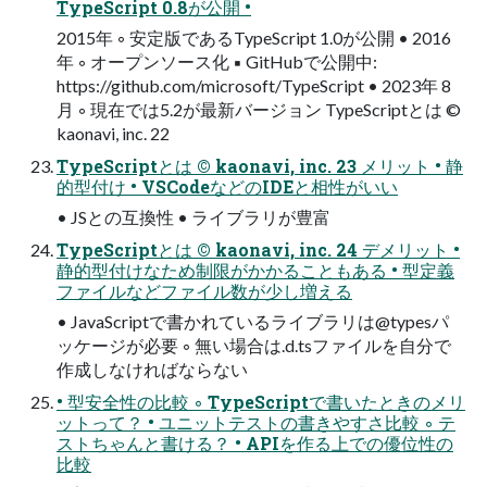
TypeScript 0.8が公開 •
2015年 ◦ 安定版であるTypeScript 1.0が公開 • 2016
年 ◦ オープンソース化 ▪ GitHubで公開中:
https://github.com/microsoft/TypeScript • 2023年 8
月 ◦ 現在では5.2が最新バージョン TypeScriptとは ©
kaonavi, inc. 22
TypeScriptとは © kaonavi, inc. 23 メリット • 静
的型付け • VSCodeなどのIDEと相性がいい
• JSとの互換性 • ライブラリが豊富
TypeScriptとは © kaonavi, inc. 24 デメリット •
静的型付けなため制限がかかることもある • 型定義
ファイルなどファイル数が少し増える
• JavaScriptで書かれているライブラリは@typesパ
ッケージが必要 ◦ 無い場合は.d.tsファイルを自分で
作成しなければならない
• 型安全性の比較 ◦ TypeScriptで書いたときのメリ
ットって？ • ユニットテストの書きやすさ比較 ◦ テ
ストちゃんと書ける？ • APIを作る上での優位性の
比較