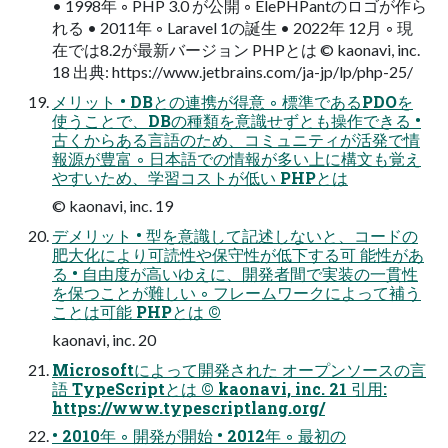
• 1998年 ◦ PHP 3.0 が公開 ◦ ElePHPantのロゴが作ら
れる • 2011年 ◦ Laravel 1の誕生 • 2022年 12月 ◦ 現
在では8.2が最新バージョン PHPとは © kaonavi, inc.
18 出典: https://www.jetbrains.com/ja-jp/lp/php-25/
メリット • DBとの連携が得意 ◦ 標準であるPDOを
使うことで、DBの種類を意識せずとも操作できる •
古くからある言語のため、コミュニティが活発で情
報源が豊富 ◦ 日本語での情報が多い上に構文も覚え
やすいため、学習コストが低い PHPとは
© kaonavi, inc. 19
デメリット • 型を意識して記述しないと、コードの
肥大化により可読性や保守性が低下する可 能性があ
る • 自由度が高いゆえに、開発者間で実装の一貫性
を保つことが難しい ◦ フレームワークによって補う
ことは可能 PHPとは ©
kaonavi, inc. 20
Microsoftによって開発された オープンソースの言
語 TypeScriptとは © kaonavi, inc. 21 引用:
https://www.typescriptlang.org/
• 2010年 ◦ 開発が開始 • 2012年 ◦ 最初の