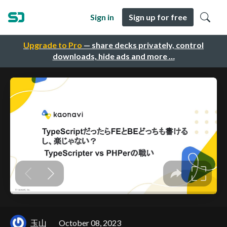
Sign in
Sign up for free
Upgrade to Pro
— share decks privately, control
downloads, hide ads and more …
玉山
October 08, 2023