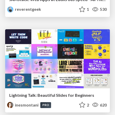
reverentgeek
1
530
Lightning Talk: Beautiful Slides for Beginners
inesmontani
2
620
PRO