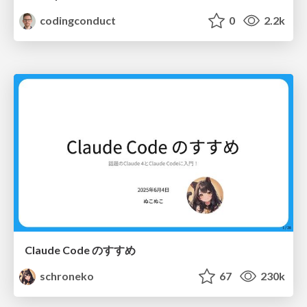
codingconduct
0
2.2k
Claude Code のすすめ
schroneko
67
230k