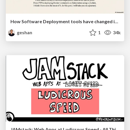
How Software Deployment tools have changed in the past 20 years
geshan
1
34k
JAMstack: Web Apps at Ludicrous Speed - All Things Open 2022