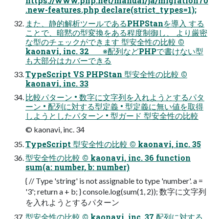
https://www.php.net/manual/ja/migration70
.new-features.php declare(strict_types=1);
また、静的解析ツールであるPHPStanを導入 する
ことで、暗黙の型変換をある程度制御し、 より厳密
な型のチェックができます 型安全性の比較 ©
kaonavi, inc. 32 ※配列などPHPで書けない型
も大部分はカバーできる
TypeScript VS PHPStan 型安全性の比較 ©
kaonavi, inc. 33
比較パターン • 数字に文字列を入れようとするパタ
ーン • 配列に対する型定義 • 型定義に無い値を取得
しようとしたパターン • 型ガード 型安全性の比較
© kaonavi, inc. 34
TypeScript 型安全性の比較 © kaonavi, inc. 35
型安全性の比較 © kaonavi, inc. 36 function
sum(a: number, b: number)
{ // Type 'string' is not assignable to type 'number'. a =
'3'; return a + b; } console.log(sum(1, 2)); 数字に文字列
を入れようとするパターン
型安全性の比較 © kaonavi, inc. 37 配列に対する