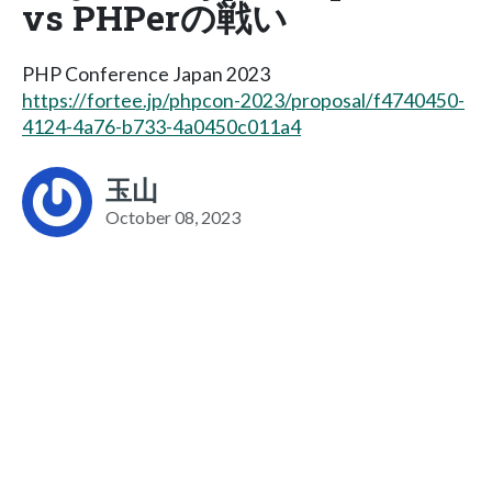
vs PHPerの戦い
PHP Conference Japan 2023
https://fortee.jp/phpcon-2023/proposal/f4740450-
4124-4a76-b733-4a0450c011a4
玉山
October 08, 2023