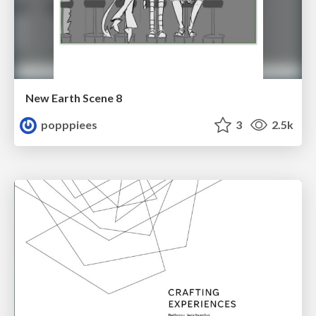
New Earth Scene 8
popppiees
3
2.5k