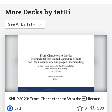
More Decks by tatHi
See All by tatHi
SNLP2023: From Characters to Words: Hierarchical Pre-trained Language Model for Open-vocabulary Language Understanding
tathi
0
530