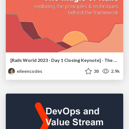
[Rails World 2023 - Day 1 Closing Keynote] - The Magic of Rails
eileencodes
38
2.9k