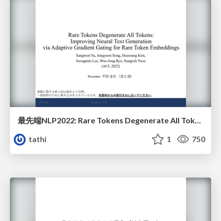
最先端NLP2022: Rare Tokens Degenerate All Tokens: Improving Neural Text Generation via Adaptive Gradient Gating for Rare Token Embeddings
tathi
1
750