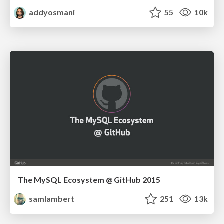
addyosmani
55
10k
The MySQL Ecosystem @ GitHub 2015
samlambert
251
13k