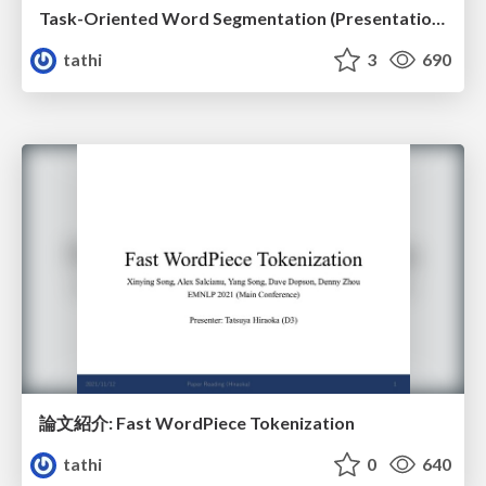
Task-Oriented Word Segmentation (Presentation for Doctoral Dissertation)
tathi
3
690
論文紹介: Fast WordPiece Tokenization
tathi
0
640