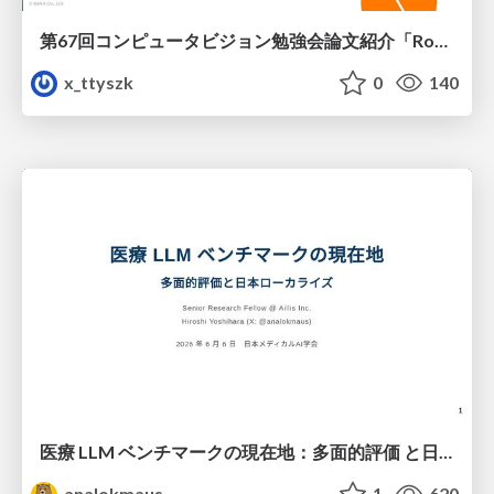
第67回コンピュータビジョン勉強会論文紹介「RoboWheel: A Data Engine from Real-World Human Demonstrations for Cross-Embodiment Robotic Learning」
x_ttyszk
0
140
医療 LLM ベンチマークの現在地：多面的評価 と日本ローカライズ
analokmaus
1
620