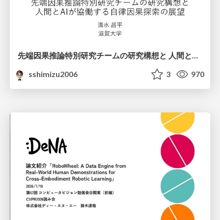
先端因果推論特別研究チームの研究構想と 人間とAIが協働する自律因果探索の展望
sshimizu2006
3
970