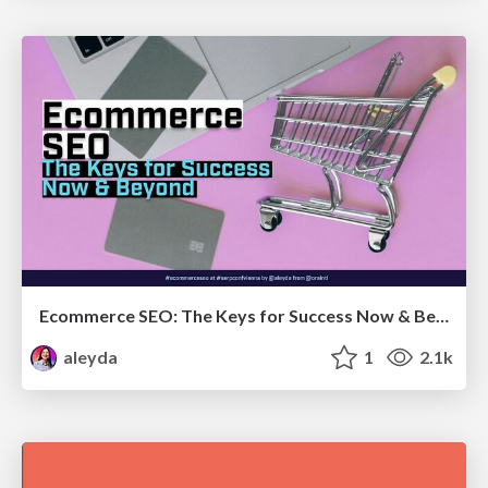
Ecommerce SEO: The Keys for Success Now & Beyond - #SERPConf2024
aleyda
1
2.1k