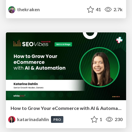
thekraken
41
2.7k
How to Grow Your eCommerce with AI & Automation
katarinadahlin
1
230
PRO