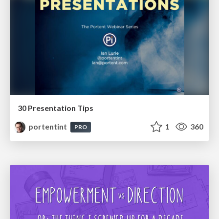
30 Presentation Tips
portentint
1
360
PRO