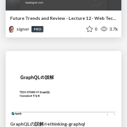
Future Trends and Review - Lecture 12 - Web Technologies (1019888BNR)
signer
0
3.7k
PRO
GraphQLの誤解/rethinking-graphql