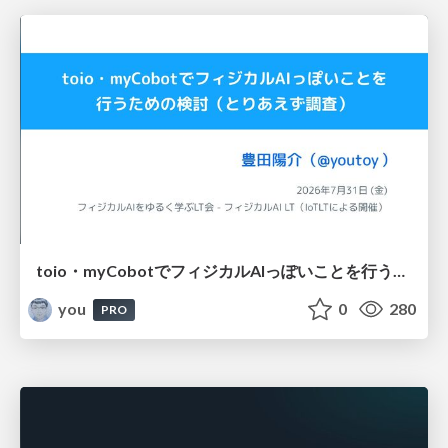
toio・myCobotでフィジカルAIっぽいことを行うための検討（とりあえず調査） / フィジカルAI LT（IoTLTによる開催）
you
0
280
PRO