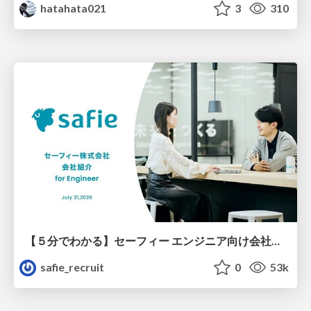
hatahata021
3
310
【５分でわかる】セーフィー エンジニア向け会社紹介
safie_recruit
0
53k