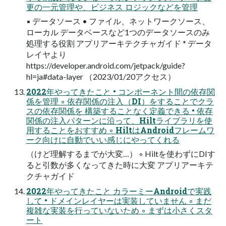
更の一元管理や、ビジネス ロジックなどを管理
▪ データソース • ファイル、ネットワークソース、
ローカル データベースなど1つのデータソースのみ
処理する役割 アプリアーキテクチャガイド * データ
レイヤより
https://developer.android.com/jetpack/guide?
hl=ja#data-layer （2023/01/20アクセス）
2022年やってきたこと • コンポーネント間の依存関
係を管理 ◦ 依存関係の注入（DI）をすることでクラ
スの依存関係を 構築することなく定義できる • 依存
関係の注入パターンに沿って、Hiltライブラリを使
用することをおすすめ ◦ HiltはAndroidフレームワ
ーク向けに自動でいい感じにやってくれる
（けど理解するまでが大変…） ◦ Hiltを使わずにDIす
ると引数が多くなってきた時に大変 アプリアーキテ
クチャガイド
2022年やってきたこと カラーミーAndroidで実践
して • ドメインレイヤーは実装していません ◦ まだ
複雑な実装を行っていないため ◦ まずは小さくスタ
ート