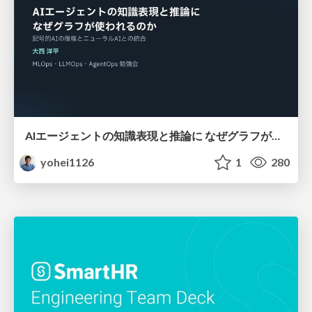
AIエージェントの知識表現と推論に なぜグラフが使われるのか - 記号的AIの復権とニューラルAIとの統合
yohei1126
1
280