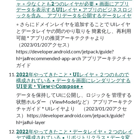
ャ ◦ 少なくとも2つのレイヤが必要 ▪ 画面にアプリ
データを表示するUIレイヤ ▪ アプリのビジネスロジ
ックを含み、 アプリデータを公開するデータレイヤ
◦ さらにドメインレイヤを追加することで UIレイヤ
とデータレイヤの間のやり取りを 簡素化し、再利用
可能 * アプリの推奨アーキテクチャより
（2023/01/20アクセス）
https://developer.android.com/jetpack/guide?
hl=ja#recommended-app-arch アプリアーキテクチャ
ガイド
2022年やってきたこと • UIレイヤ ◦ ２つのもので
構成されている ▪ データを画面にレンダリングする
UI要素 • ViewやCompose ▪
データを保持してUIに公開し、ロジックを 管理する
状態ホルダー （ViewModelなど） アプリアーキテク
チャガイド * UIレイヤより （2023/01/20アクセ
ス） https://developer.android.com/jetpack/guide?
hl=ja#ui-layer
2022年やってきたこと • データレイヤ ◦ ２つのレイ
ヤで構成されている ▪ リポジトリクラス • データ変