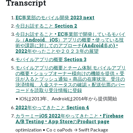
Transcript
EC事業部のモバイル開発 2023 next
今日お話すること Section 2
今日お話すること • EC事業部で開発しているモバイ
ル（Android、iOS）アプリの概要 • 使っている技
術や課題に対してのアプローチ(Android多め) •
2022年やったことや２０２３年の展望
モバイルアプリの概要 Section 3
モバイルアプリの概要とチーム体制 モバイルアプリ
の概要 • ショップオーナー様向けの機能を提供 ◦ 受
注が入るとプッシュ通知 ◦ 商品の在庫状況、受注の
決済情報、入金ステータスの確認 ◦ 配送伝票のバー
コードを読取り受注情報に登録
• iOSは2013年、Androidは2014年から提供開始
2022年やってきたこと Section 4
カラーミーiOS 2022年やってきたこと • Firebase
A/B Testing • App StoreのProduct page
optimization • CoｃoaPods → Swift Package