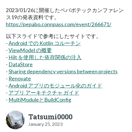
2023/01/26に開催したペパボテックカンファレン
ス19の発表資料です。
https://pepabo.connpass.com/event/266671/
以下スライドで参考にしたサイトです。
-
Android での Kotlin コルーチン
-
ViewModel の概要
-
Hilt を使用した依存関係の注入
-
DataStore
-
Sharing dependency versions between projects
-
Renovate
-
Android アプリのモジュール化のガイド
-
アプリ アーキテクチャ ガイド
-
MultiModuleとBuildConfig
Tatsumi0000
January 25, 2023