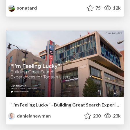
sonatard
75
12k
"I'm Feeling Lucky" - Building Great Search Experiences for Today's Users (#IAC19)
danielanewman
230
23k