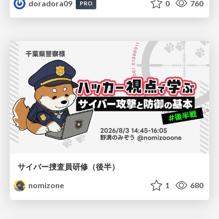
doradora09
0
760
PRO
サイバー捜査員研修（後半）
nomizone
1
680