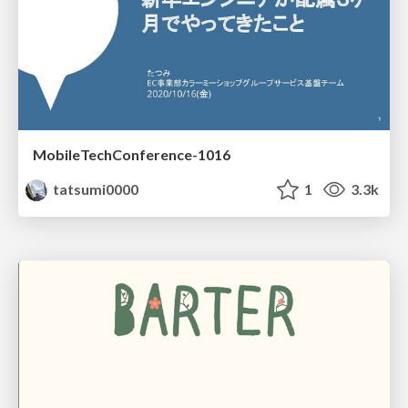
MobileTechConference-1016
tatsumi0000
1
3.3k