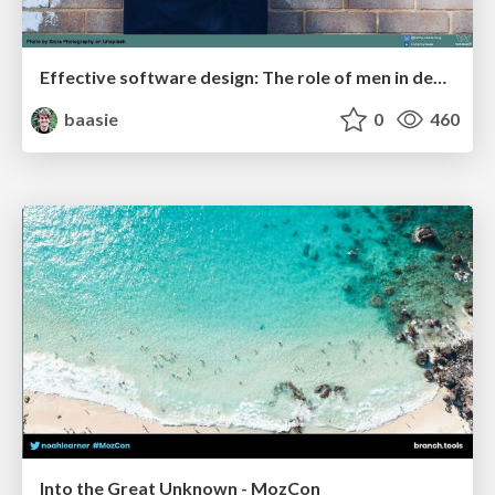
Effective software design: The role of men in debugging patriarchy in IT @ Voxxed Days AMS
baasie
0
460
Into the Great Unknown - MozCon