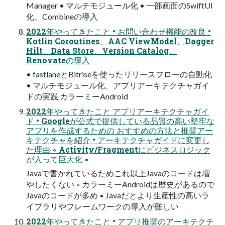
Manager • マルチモジュール化 • 一部画面のSwiftUI
化、Combineの導入
2022年やってきたこと • お問い合わせ機能の改良 •
Kotlin Coroutines、AAC ViewModel、Dagger
Hilt、Data Store、Version Catalog、
Renovateの導入
• fastlaneとBitriseを使ったリリースフローの自動化
• マルチモジュール化、アプリアーキテクチャガイ
ドの実践 カラーミーAndroid
2022年やってきたこと アプリアーキテクチャガイ
ド • Googleが公式で提供している品質の高い堅牢な
アプリを作成するための おすすめの方法と推奨アー
キテクチャを紹介 • アーキテクチャガイドに変更し
た理由 ◦ Activity/Fragmentにビジネスロジック
が入って巨大化 ▪
Javaで書かれているためこれ以上Javaのコードは増
やしたくない ◦ カラーミーAndroidは歴史があるので
Javaのコードが多め ▪ Javaだとより生産性の高いラ
イブラリやフレームワークの導入が難しい
2022年やってきたこと • アプリ推奨のアーキテクチ