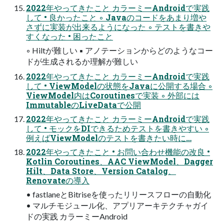
2022年やってきたこと カラーミーAndroidで実践
して • 良かったこと ◦ Javaのコードをあまり増や
さずに実装が出来るようになった ◦ テストを書きや
すくなった • 困ったこと
◦ Hiltが難しい ▪ アノテーションからどのようなコー
ドが生成されるか理解が難しい
2022年やってきたこと カラーミーAndroidで実践
して • ViewModelの状態をJavaに公開する場合 ◦
ViewModel内はCoroutinesで実装 ◦ 外部には
ImmutableのLiveDataで公開
2022年やってきたこと カラーミーAndroidで実践
して • モックをDIできるためテストを書きやすい ◦
例えばViewModelのテストを書きたい時に…
2022年やってきたこと • お問い合わせ機能の改良 •
Kotlin Coroutines、AAC ViewModel、Dagger
Hilt、Data Store、Version Catalog、
Renovateの導入
• fastlaneとBitriseを使ったリリースフローの自動化
• マルチモジュール化、アプリアーキテクチャガイ
ドの実践 カラーミーAndroid