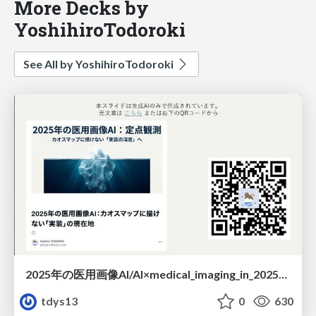
More Decks by
YoshihiroTodoroki
See All by YoshihiroTodoroki
2025年の医用画像AI/AI×medical_imaging_in_2025_generated_by_AI
tdys13
0
630