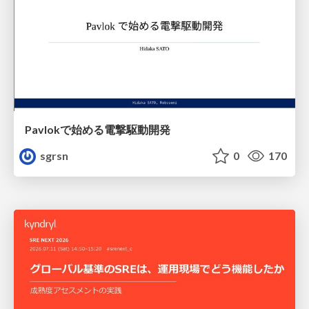
Pavlokで始める電撃駆動開発
sgrsn
0
170