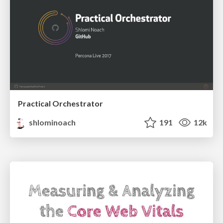
Practical Orchestrator
shlominoach
191
12k