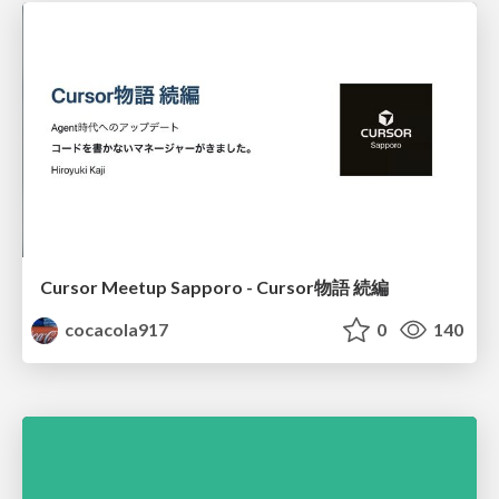
Cursor Meetup Sapporo - Cursor物語 続編
cocacola917
0
140