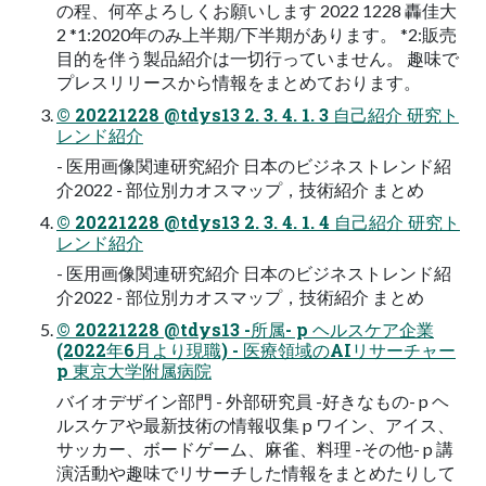
の程、何卒よろしくお願いします 2022 1228 轟佳⼤
2 *1:2020年のみ上半期/下半期があります。 *2:販売
⽬的を伴う製品紹介は⼀切⾏っていません。 趣味で
プレスリリースから情報をまとめております。
© 20221228 @tdys13 2. 3. 4. 1. 3 ⾃⼰紹介 研究ト
レンド紹介
- 医⽤画像関連研究紹介 ⽇本のビジネストレンド紹
介2022 - 部位別カオスマップ，技術紹介 まとめ
© 20221228 @tdys13 2. 3. 4. 1. 4 ⾃⼰紹介 研究ト
レンド紹介
- 医⽤画像関連研究紹介 ⽇本のビジネストレンド紹
介2022 - 部位別カオスマップ，技術紹介 まとめ
© 20221228 @tdys13 -所属- p ヘルスケア企業
(2022年6⽉より現職) - 医療領域のAIリサーチャー
p 東京⼤学附属病院
バイオデザイン部⾨ - 外部研究員 -好きなもの- p ヘ
ルスケアや最新技術の情報収集 p ワイン、アイス、
サッカー、ボードゲーム、⿇雀、料理 -その他- p 講
演活動や趣味でリサーチした情報をまとめたりして