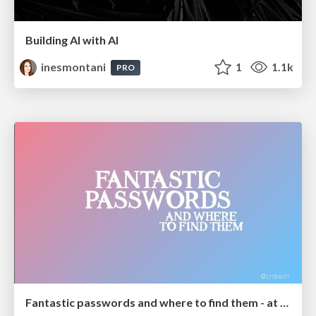
Building AI with AI
inesmontani
1
1.1k
PRO
Fantastic passwords and where to find them - at NoRuKo