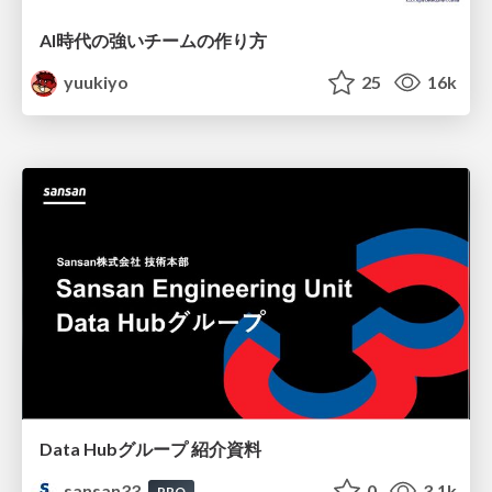
AI時代の強いチームの作り方
yuukiyo
25
16k
Data Hubグループ 紹介資料
sansan33
0
3.1k
PRO