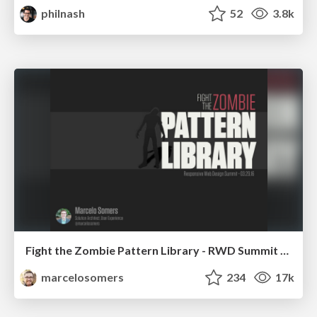
philnash
52
3.8k
Fight the Zombie Pattern Library - RWD Summit 2016
marcelosomers
234
17k