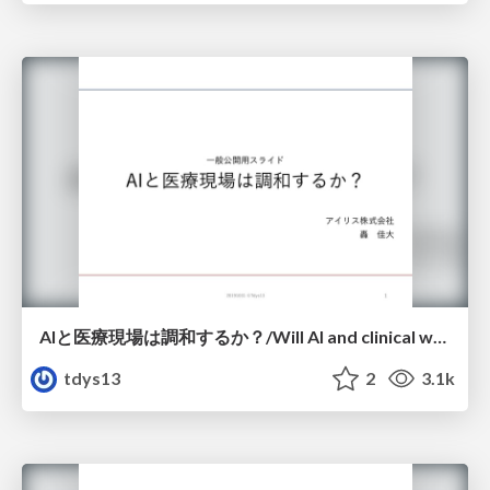
AIと医療現場は調和するか？/Will AI and clinical work in harmony?(published by tdys13)
tdys13
2
3.1k