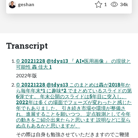
geshan
1
34k
Transcript
© 20221228 @tdys13 『 AI×医⽤画像 』 の現状と
可能性 轟 佳⼤ 1
2022年版
© 20221228 @tdys13 このまとめは轟が2018年か
ら毎年年末*1 に趣味*2 でまとめているスライドの第
6弾です。 年末公開のスライドは5年⽬に突⼊し、
2022年は多くの場⾯でフェーズが変わったと感じた
年でもありました。 引き続き市場や環境が整備さ
れ、進展することを願いつつ、 定点観測として今年
の動きをご紹介出来たらと思います 説明などに⾄ら
ぬ点もあるかと思いますが、
その際は⾃⾝も勉強させていただきますのでご鞭撻