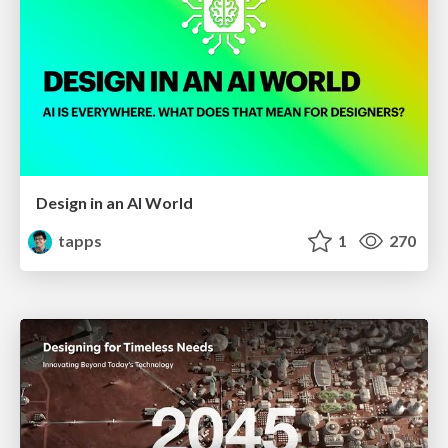
Design in an AI World
tapps
1
270