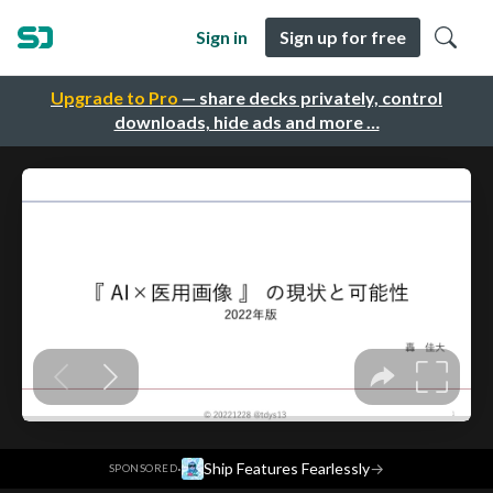
Sign in
Sign up for free
Upgrade to Pro
— share decks privately, control
downloads, hide ads and more …
·
Ship Features Fearlessly
→
SPONSORED