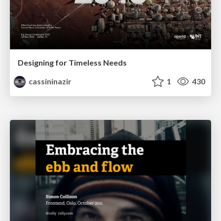
Designing for Timeless Needs
cassininazir
1
430