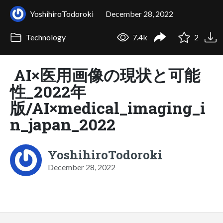
YoshihiroTodoroki
December 28, 2022
Technology
7.4k
2
AI×医用画像の現状と可能
性_2022年
版/AI×medical_imaging_i
n_japan_2022
YoshihiroTodoroki
December 28, 2022