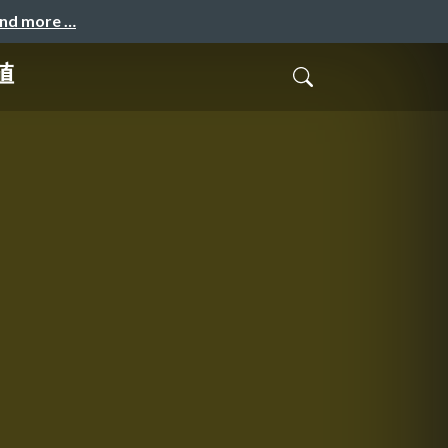
and more …
値