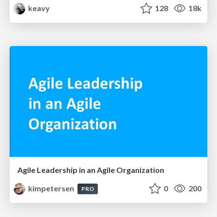
keavy
128
18k
Agile Leadership in an Agile Organization
kimpetersen
0
200
PRO