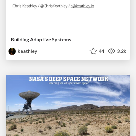
Building Adaptive Systems
keathley
44
3.2k