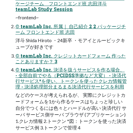
ケージチーム フロントエンド班 志田洋斗
teamLab Study Session
~frontend~
© teamLab Inc. 所属｜ 自己紹介 2 2 パッケージチ
ーム フロントエンド班 志田
洋斗 Shida Hiroto ・24新卒 ・モアイとルービックキ
ューブが好きです
© teamLab Inc. クレジットカードフォーム 作った
ことありますか？ 3
© teamLab Inc. 決済を扱うサービスを作る場合、
- 全部自前でやる（PCIDSS準拠など大変） - 決済代
行サービス*を使い、トークンを使ったクレカ情報管
理 - 決済処理部分まるまる決済代行サービスを利用
などのケースが考えられるが、 実際にクレジットカ
ードフォームを1から作るケースはちょっと珍しい
自分でつくるには色々とハードルが高い 決済代行 サ
ーバ サービス側サーバ ブラウザ (アプリケーション)
1.クレカ情報 2.トークン *図：トークンを使った決済
サービス例 3.トークンで管理 4