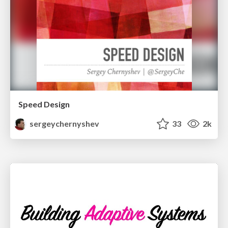
Speed Design
sergeychernyshev
33
2k