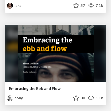
lara
57
7.1k
Embracing the Ebb and Flow
colly
88
5.1k