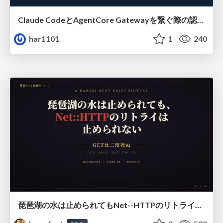
Claude CodeとAgentCore Gatewayを繋ぐ際の認証認可 / Authentication and authorization when connecting Claude Code with AgentCore Gateway
har1101
1
240
琵琶湖の水は止められてもNet--HTTPのリトライは止められない / You might be able to stop the water flow of Lake Biwa but you can't stop Net::HTTP retries