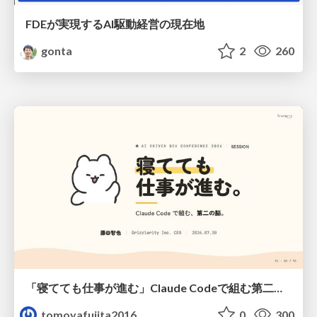
FDEが実現するAI駆動経営の現在地
gonta
2
260
「寝てても仕事が進む」Claude Codeで組む第二の脳
tomoyafujita2016
0
300