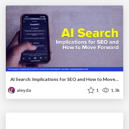
AI Search: Implications for SEO and How to Move Forward - #ShenzhenSEOConference
aleyda
1
1.3k