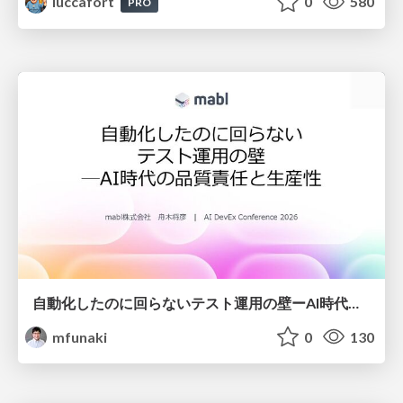
luccafort
0
580
PRO
自動化したのに回らないテスト運用の壁ーAI時代の品質責任と生産性
mfunaki
0
130