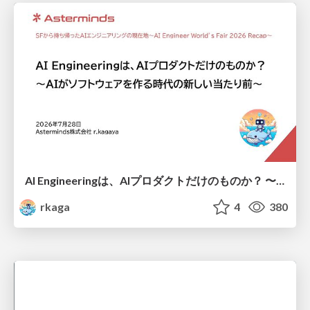
AI Engineeringは、AIプロダクトだけのものか？ 〜AIがソフトウェアを作る時代の新しい当たり前〜 / No AI in your product. AI Engineering in your development.
rkaga
4
380