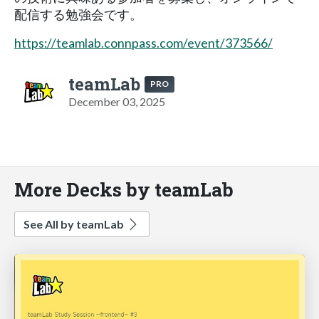
配信する勉強会です。
https://teamlab.connpass.com/event/373566/
teamLab
PRO
December 03, 2025
More Decks by teamLab
See All by teamLab