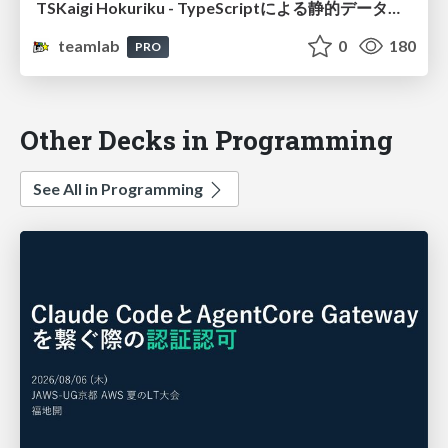
TSKaigi Hokuriku - TypeScriptによる静的データガバナンス
teamlab
0
180
PRO
Other Decks in Programming
See All in Programming