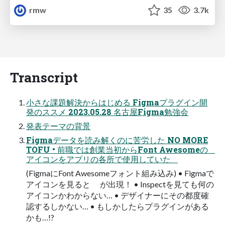
rmw
35
3.7k
Transcript
⼩さな課題解決からはじめる Figmaプラグイン開
発のススメ 2023.05.28 名古屋Figma勉強会
発表テーマの背景
Figmaデータを読み解くのに苦労した NO MORE
TOFU • 前職では創業当初からFont Awesomeの
アイコンをアプリの各所で使⽤していた
(FigmaにFont Awesomeフォント組み込み) • Figmaで
アイコンを⾒ると が出現！ • Inspectを⾒ても何の
アイコンかわからない… • デザイナーにその都度確
認するしかない… • もしかしたらプラグインがある
かも…!?