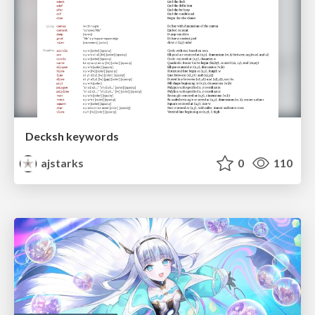
Decksh keywords
ajstarks
0
110