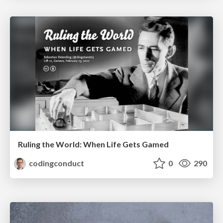
Ruling the World: When Life Gets Gamed
codingconduct
0
290