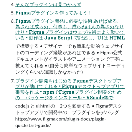
そんなプラグインは⾒つからず
Figmaプラグインを作ってみよう！
Figmaプラグイン開発に必要な技術 為せば成る、
為さねば成らぬ、何事も、成らぬは⼈の為さぬなり
けり • Figmaプラグインはウェブ技術により動いて
いる • 動作は Java Script で記述し、UIは HTML
で構築する • デザイナーでも簡単な動的ウェブサイ
トのコーディング経験があればできる • Figma公式
ドキュメントがイラストやアニメーションで丁寧に
教えてくれる • (⾃分も簡単なウェブサイトコーディ
ングくらいの知識しかなかった)
プラグイン開発をはじめる Figmaデスクトップア
プリが助けてくれる • Figmaデスクトップアプリで
雛形を作成 • npmでFigmaプラグイン開発のため
の パッケージをインストール • VScode等で
code.js と ui.html の 2つを変更する • Figmaデスク
トップアプリで開発中の プラグインをデバッグ
https://www. fi gma.com/plugin-docs/plugin-
quickstart-guide/