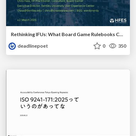
Rethinking IFUs: What Board Game Rulebooks Contribute to IFU Usability
deadlinepoet
0
350