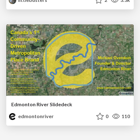
Edmonton River Slidedeck
edmontonriver
0
110