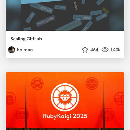
Scaling GitHub
holman
464
140k