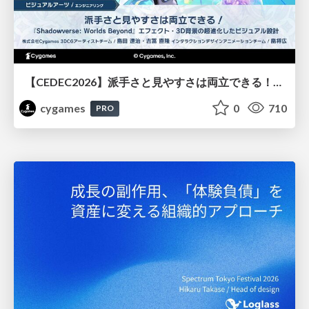
【CEDEC2026】派手さと見やすさは両立できる！『Shadowverse: Worlds Beyond』エフェクト・3D背景の超進化したビジュアル設計
cygames
0
710
PRO