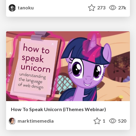
tanoku
273
27k
How To Speak Unicorn (iThemes Webinar)
marktimemedia
1
520