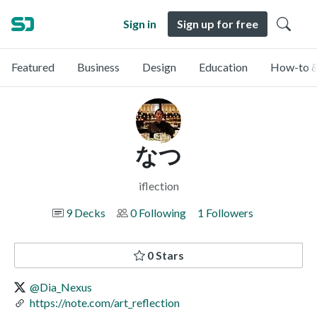
Sign in
Sign up for free
Featured
Business
Design
Education
How-to &
なつ
iflection
9 Decks
0 Following
1 Followers
0 Stars
@Dia_Nexus
https://note.com/art_reflection