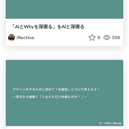
「AIとWhyを深堀る」をAIと深堀る
iflection
0
550