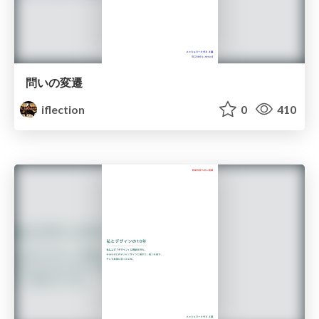
問いの変遷
iflection
0
410