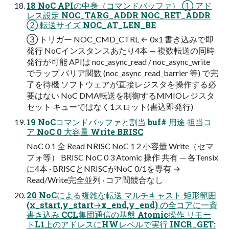
18 NoC APIの中身（コマンドバッファ） ① アド
レス設定 NOC_TARG_ADDR NOC_RET_ADDR
② 転送サイズ NOC_AT_LEN_BE
③ トリガー NOC_CMD_CTRL ← 0x1 書き込みで即
発⾏ NoCインスタンスあたり4本 — 複数転送の同時
発⾏が可能 APIは noc_async_read / noc_async_write
でラップ バリア関数 (noc_async_read_barrier 等) で完
了を待機 ソフトウェアが直接レジスタを操作する必
要はない NoC DMA転送を制御するMMIOレジスタ
セット キューではなく1スロット(書込即発行)
19 NoCコマンドバッファと割当 buf# ⽤途 担当コ
ア NoC 0 ⼤容量 Write BRISC
NoC 0 1 全 Read NRISC NoC 1 2 ⼩容量 Write（セマ
フォ等） BRISC NoC 0 3 Atomic 操作 共有 — 各Tensix
に4本 · BRISCとNRISCがNoC 0/1を専有 →
Read/Write完全並列 · コア間競合なし
20 NoCによる複雑な転送 マルチキャスト 矩形範囲
(x_start,y_start→x_end,y_end) の全コアに⼀⻫
書き込み CCL集団通信の基盤 Atomic操作 リモー
トL1上のアドレスにHWレベルで実⾏ INCR_GET: