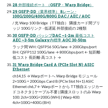
28 外部接続ポート （QSFP・Warp Bridge）
29 QSFP-DD（業界標準） 8レーン ·
100G/200G/400G/800G DAC / AEC / AOC
/ 光 Warp 100 Bridge（TT独⾃） 隣接カード間ブリ
ッジ 100Gリンク · 低遅延 外部接続の 2種類
30 QSFP-DD パッシブDAC ~1-2m 最低コスト
AEC ~3-5m Galaxy内標準 AOC 30-50m
ラック間 WH: QSFP56 50G/lane → 200Gbps/port
BH: QSFP112 100G/lane → 800Gbps/port ← 短距離‧
低コスト ⻑距離‧⾼コスト →
31 Warp Bridge Card A (PCIe Slot N) ASIC
Ethernet
ch14,15 → Warpポートへ Warp Bridge モジュール
2×100G = 200Gbps Card B (PCIe Slot N+1) ASIC
Ethernet ch6,7 ← Warpポートから TT独⾃エッジカー
ドコネクタ | ケーブル不要 | 隣接スロットのみ Warp
100: 2ch×100G=200G (WH) | Warp 400:
4ch×100G=400G (BH)