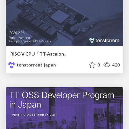
RISC-V CPU「TT-Ascalon」​
tenstorrent_japan
0
420