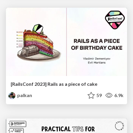
[RailsConf 2023] Rails as a piece of cake
palkan
59
6.9k