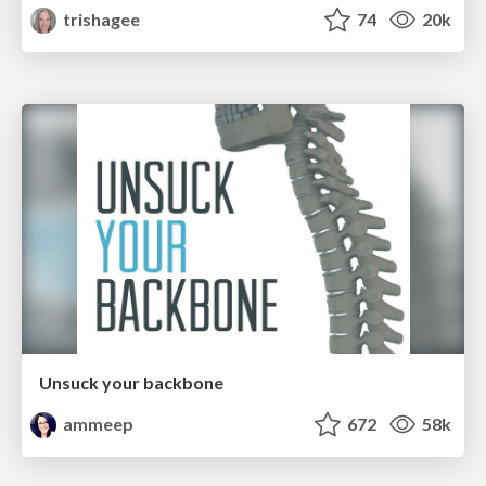
trishagee
74
20k
Unsuck your backbone
ammeep
672
58k