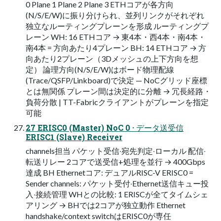
0 Plane 1 Plane 2 Plane 3 ETHコアが各方向
(N/S/E/W)に振り分けられ、並列リンクがそれぞれ
独立なルーティングプレーンを形成 ルーティングプ
レーン WH: 16 ETHコア → 東4本・西4本・南4本・
南4本 = 方向あたり4プレーン BH: 14 ETHコア → 方
向あたり2プレーン（3Dメッシュの上下方向を想
定） 論理方向(N/S/E/W)はボード物理配線
(Trace/QSFP/Linkboard)で決定 — NoCグリッド座標
とは無関係 プレーン間は決定的に分離 → 冗長経路・
負荷分散 | TT-Fabricクライアントがプレーンを指定
可能
27 ERISC0 (Master) NoC 0 · データ送受信
ERISC1 (Slave) Receiver
channels担当 パケット受信‧宛先判定‧ローカル 配信‧
転送リレー 2コアで送受信+処理を並⾏ → 400Gbps
達成 BH Ethernetコア: デュアルRISC-V ERISC0 =
Sender channels: パケット受付‧Ethernet送信キュー投
⼊‧接続管理 WHとの⽐較: 1 ERISCが全てタイムシェ
アリング → BHでは2コアが独⽴動作 Ethernet
handshake/context switchはERISC0が専任