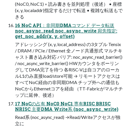
(NoC0, NoC1) ◦ 読み書きを並列処理（後述） • 座標
(x, y, localaddr)指定するだけで転送 • 複雑な転送もで
きる
16 NoC API：非同期DMAコマンド データ転送
noc_async_read noc_async_write 宛先指定:
get_noc_addr(x, y, oﬀset)
アドレッシング (x, y, local_address) の3タプル Tensix
/ DRAM / PCIe / Ethernet 全ノード共通形式 マルチキ
ャスト書き込み対応 バリア: noc_async_read_barrier()
/ noc_async_write_barrier() HWカウンタをポーリン
グしてDMA完了を待つ 各RISC-Vは自コアのローカ
ルL1のみ直接load/store可能 → リモートアクセスは
すべてNoC経由の非同期DMA チップ外への通信も
NoCからEthernetコアを経由 （TT-Fabricがマルチチ
ップに延伸、後述）
17 NoCの占有 NoC0 NoC1 専有RISC BRISC
NRISC 主要DMA Write系 (noc_async_write)
Read系 (noc_async_read) →Read/Writeアクセスが独
立に