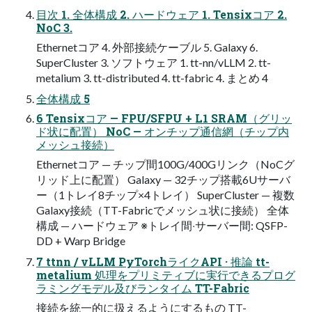
目次 1. 全体構成 2. ハードウェア 1. Tensixコア 2.
NoC 3.
Ethernetコア 4. 外部接続ケーブル 5. Galaxy 6.
SuperCluster 3. ソフトウェア 1. tt-nn/vLLM 2. tt-
metalium 3. tt-distributed 4. tt-fabric 4. まとめ 4
全体構成 5
6 Tensixコア — FPU/SFPU + L1 SRAM（グリッ
ド状に配置） NoC — オンチップ通信網（チップ内
メッシュ接続）
Ethernetコア — チップ間100G/400Gリンク（NoCグ
リッド上に配置） Galaxy — 32チップ搭載6Uサーバ
ー（1トレイ8チップ×4トレイ） SuperCluster — 複数
Galaxy接続（TT-Fabricでメッシュ状に接続） 全体
構成 — ハードウェア ※トレイ間‧サーバー間: QSFP-
DD + Warp Bridge
7 ttnn / vLLM PyTorchライクAPI · 推論 tt-
metalium 処理をプリミティブに実⾏できるプログ
ラミングモデル及びランタイム TT-Fabric
接続を統⼀的に扱えるようにするもの TT-