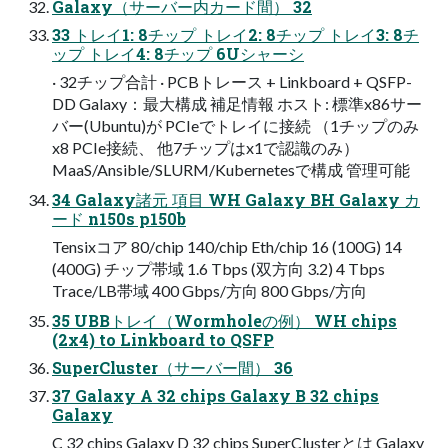
Galaxy（サーバー内カード間） 32
33 トレイ1: 8チップ トレイ2: 8チップ トレイ3: 8チ
ップ トレイ4: 8チップ 6Uシャーシ
· 32チップ合計 · PCBトレース + Linkboard + QSFP-
DD Galaxy：最大構成 補⾜情報 ホスト: 標準x86サー
バー(Ubuntu)が PCIeでトレイに接続 （1チップのみ
x8 PCIe接続、 他7チップはx1で認識のみ）
MaaS/Ansible/SLURM/Kubernetesで構成 管理可能
34 Galaxy諸元 項⽬ WH Galaxy BH Galaxy カ
ード n150s p150b
Tensixコア 80/chip 140/chip Eth/chip 16 (100G) 14
(400G) チップ帯域 1.6 Tbps (双⽅向 3.2) 4 Tbps
Trace/LB帯域 400 Gbps/⽅向 800 Gbps/⽅向
35 UBBトレイ（Wormholeの例） WH chips
(2x4) to Linkboard to QSFP
SuperCluster（サーバー間） 36
37 Galaxy A 32 chips Galaxy B 32 chips
Galaxy
C 32 chips Galaxy D 32 chips SuperClusterとは Galaxy