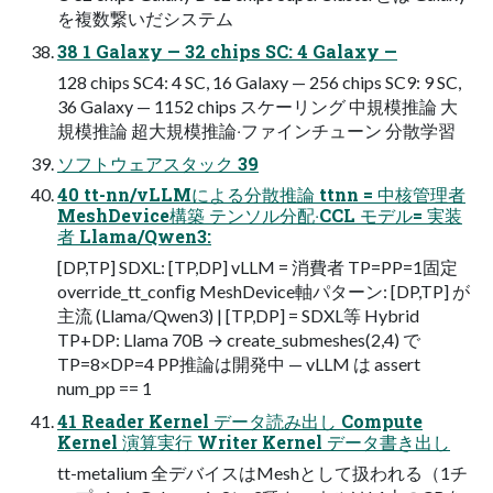
を複数繋いだシステム
38 1 Galaxy — 32 chips SC: 4 Galaxy —
128 chips SC4: 4 SC, 16 Galaxy — 256 chips SC9: 9 SC,
36 Galaxy — 1152 chips スケーリング 中規模推論 ⼤
規模推論 超⼤規模推論‧ファインチューン 分散学習
ソフトウェアスタック 39
40 tt-nn/vLLMによる分散推論 ttnn = 中核管理者
MeshDevice構築 テンソル分配‧CCL モデル= 実装
者 Llama/Qwen3:
[DP,TP] SDXL: [TP,DP] vLLM = 消費者 TP=PP=1固定
override_tt_conﬁg MeshDevice軸パターン: [DP,TP] が
主流 (Llama/Qwen3) | [TP,DP] = SDXL等 Hybrid
TP+DP: Llama 70B → create_submeshes(2,4) で
TP=8×DP=4 PP推論は開発中 — vLLM は assert
num_pp == 1
41 Reader Kernel データ読み出し Compute
Kernel 演算実⾏ Writer Kernel データ書き出し
tt-metalium 全デバイスはMeshとして扱われる（1チ