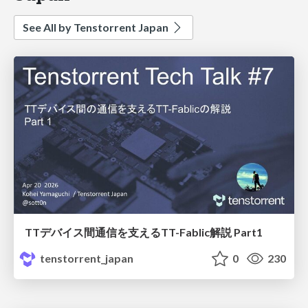
See All by Tenstorrent Japan
TTデバイス間通信を支えるTT-Fablic解説 Part1
tenstorrent_japan
0
230