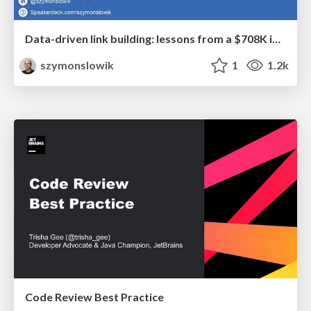
Data-driven link building: lessons from a $708K investment (BrightonSEO talk)
szymonslowik
1
1.2k
Code Review Best Practice