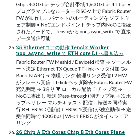
Gbps 400 Gbps チップ合計帯域 1,600 Gbps 4 Tbps •
プログラマブルなルーター RISC-V上で Fabric Router
FW が動作し、パケットのルーティングを ソフトウ
ェア制御 • NoCエンドポイント チップ内NoCに接続
されたノードで、Tensixから noc_async_write で 直接
データ送信可能
25 Ethernetコアの動作 Tensix Worker
noc_async_write で ETH core L1 へ書き込み
Fabric Router FW MeshId / DeviceId 検査 → ソースル
ート決定 Ethernet TX Queue TT-link ヘッダ付加 Go-
Back-N ARQ → 物理リンク 物理リンク受信 L2 HW
がフレーム受信 TT-link ヘッダ除去 Fabric Router FW
宛先判定 → 3通り ▼ ローカル配信 自チップ宛 →
NoCに書出し 転送 (Pass-through) 別チップ宛 → 次ホ
ップへリ レー マルチキャスト 配信 + 転送を同時実
行 BH: ERISC0(送信) + ERISC1(受信) が独立動作 → 送
受信同時で 400Gbps | WH: 1 ERISC がタイムシェア
リング
26 Chip A Eth Cores Chip B Eth Cores Plane