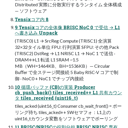
Distributed 実際に分散実⾏するランタイム 全体構成
— ソフトウェア
Tensixコア内 8
9 Tensixコアの全体像 BRISC NoC 0 で受信 → L1
へ書き込み Unpack
(TRISC0) L1 → SrcReg Compute (TRISC1) 全演算
32×32タイル単位 FPU: ⾏列演算 SFPU: その他 Pack
(TRISC2) DstReg → L1 NRISC L1 → NoC 1 で送信 ·
DRAM↔L1 転送 L1 SRAM ~1.5
MB（WH=1464KB、BH=1536KB）— Circular
Buﬀer で全ステージ間接続 5 Baby RISC-V コアで制
御 · NoC0 + NoC1 でチップ内接続
10 循環バッファ (CB)の実装 Producer
cb_push_back() tiles_received++ L1 共有カウン
タ tiles_received (uint16_t)
tiles_acked (uint16_t) Consumer cb_wait_front() = ポー
リング待ち tiles_acked++ SWセマフォ：L1上の
uint16_tカウンタ変数をソフトウェアでポーリング
11 BRISC/NRISCの役割分担 BRISC NRISC 専有