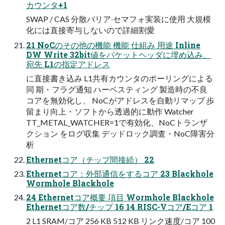
カウンタ+1
SWAP / CAS 分散バリア‧セマフォ実装に使⽤ 大規模
化には直接寄与しないので詳細割愛
21 NoCのその他の機能 機能 仕組み 用途 Inline
DW Write 32bit値をパケットヘッダに埋め込み、
宛先 L1の指定アドレス
に直接書き込み L1共有カウンタのポーリングによる
同 期・フラグ通知 ハーベスティング 製造時の不良
コアを無効化し、 NoCがアドレスを自動リマップ 歩
留まり向上・ソフトから透過的に動作 Watcher
TT_METAL_WATCHER=1で有効化、NoCトランザ
クション をログ収集 デッドロック調査・NoC障害分
析
Ethernetコア（チップ間接続） 22
Ethernetコア：外部通信をするコア 23 Blackhole
Wormhole Blackhole
24 Ethernetコア概要 項⽬ Wormhole Blackhole
Ethernetコア数/チップ 16 14 RISC-Vコア/Eコア 1
2 L1 SRAM/コア 256 KB 512 KB リンク速度/コア 100