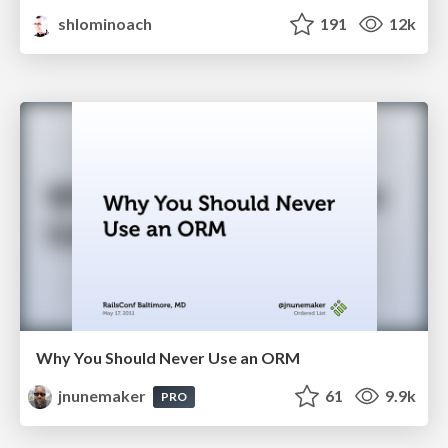
shlominoach
191
12k
Why You Should Never Use an ORM
jnunemaker
61
9.9k
PRO