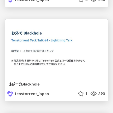
お外でBlackhole
tenstorrent_japan
1
390