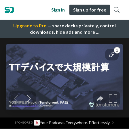
Sign in
Sign up for free
Upgrade to Pro
— share decks privately, control
downloads, hide ads and more …
·
Your Podcast. Everywhere. Effortlessly.
→
SPONSORED