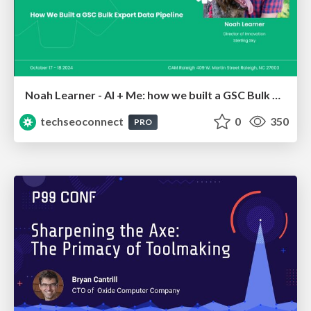
Noah Learner - AI + Me: how we built a GSC Bulk Export data pipeline
techseoconnect
0
350
PRO