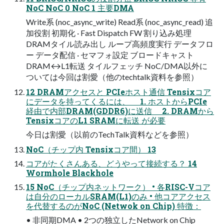
NoC NoC 0 NoC 1 主要DMA
Write系 (noc_async_write) Read系 (noc_async_read) 追
加役割 初期化 · Fast Dispatch FW 割り込み処理
DRAMタイル読み出し ループ⾼頻度実⾏ データフロ
ー データ配信 · セマフォ設定 ブロードキャスト
DRAM↔L1転送 タイルフェッチ NoC/DMA以外に
ついては今回は割愛（他のtechtalk資料を参照）
12 DRAMアクセスと PCIeホスト通信 Tensixコア
にデータを持ってくるには、 1. ホストからPCIe
経由で内部DRAM(GDDR6)に送信 2. DRAMから
TensixコアのL1 SRAMに転送 が必要
今日は割愛（以前のTechTalk資料などを参照）
NoC（チップ内 Tensixコア間） 13
コアがたくさんある、どうやって接続する？ 14
Wormhole Blackhole
15 NoC（チップ内ネットワーク） • 各RISC-Vコア
は自分のローカルSRAM(L1)のみ • 他コアアクセス
を代替するのがNoC (Netwok on Chip) 特徴：
• 非同期DMA • 2つの独立したNetwork on Chip