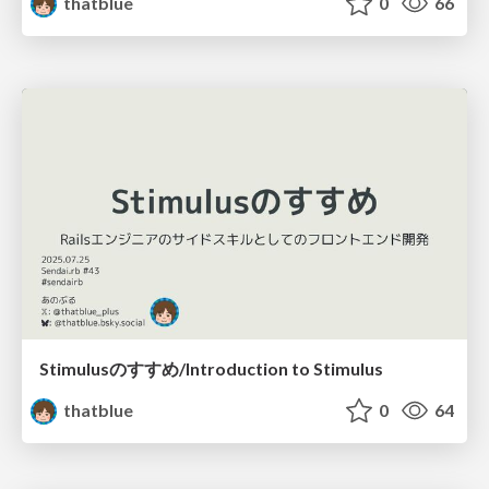
thatblue
0
66
Stimulusのすすめ/Introduction to Stimulus
thatblue
0
64