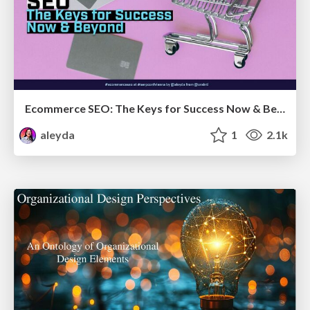
Ecommerce SEO: The Keys for Success Now & Beyond - #SERPConf2024
aleyda
1
2.1k