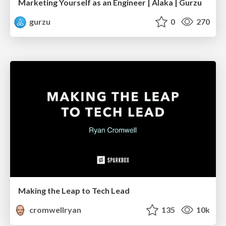
Marketing Yourself as an Engineer | Alaka | Gurzu
gurzu
0
270
Making the Leap to Tech Lead
cromwellryan
135
10k