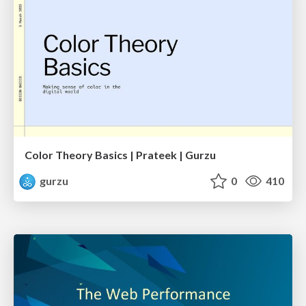
Color Theory Basics | Prateek | Gurzu
gurzu
0
410