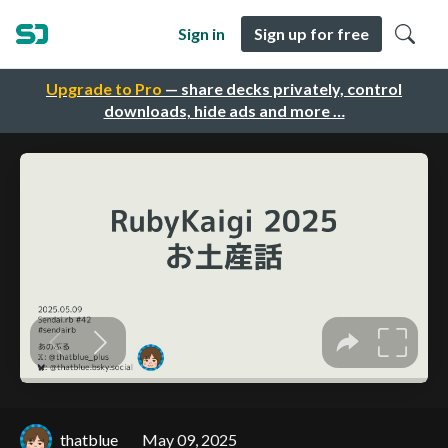
Sign in
Sign up for free
Upgrade to Pro
— share decks privately, control
downloads, hide ads and more …
thatblue
May 09, 2025