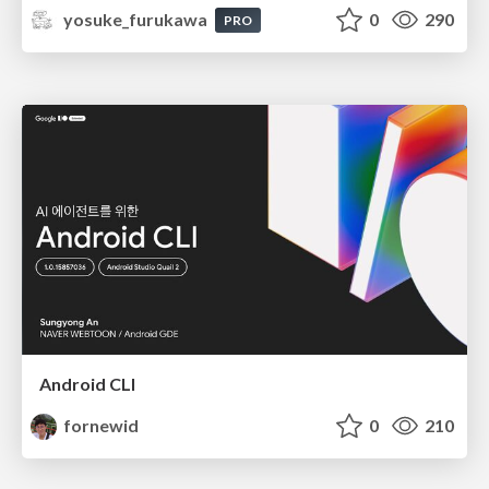
yosuke_furukawa
0
290
PRO
Android CLI
fornewid
0
210