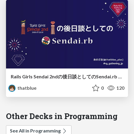
Rails Girls Sendai 2ndの後日談としてのSendai.rb / Sendai.rb, As a After Story of Rails Girls Sendai 2nd
thatblue
0
120
Other Decks in Programming
See All in Programming