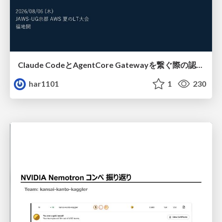
Claude CodeとAgentCore Gatewayを繋ぐ際の認証認可 / Authentication and authorization when connecting Claude Code with AgentCore Gateway
har1101
1
230