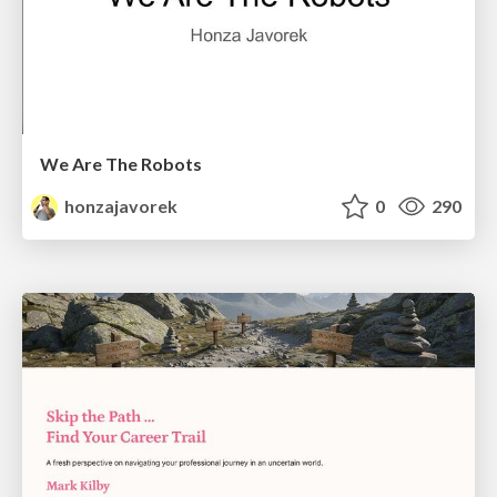
We Are The Robots
honzajavorek
0
290