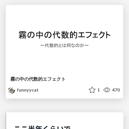
霧の中の代数的エフェクト
funnyycat
1
470