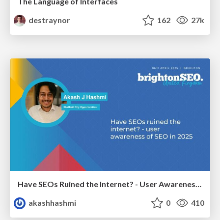
The Language of Interfaces
destraynor
162
27k
Have SEOs Ruined the Internet? - User Awareness of SEO in 2025
akashhashmi
0
410