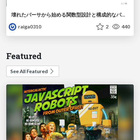
壊れたパーサから始める関数型設計と構成的なパーサ #fp_matsuri
raiga0310
2
440
Featured
See All Featured