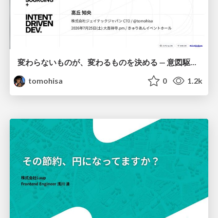
変わらないものが、変わるものを決める — 意図駆動開発 × イベントソーシング × イミュータブル | What Doesn't Change Decides What Can — IDD × Event Sourcing × Immutability
tomohisa
0
1.2k