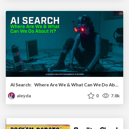
AI Search: Where Are We & What Can We Do About It?
aleyda
0
7.8k