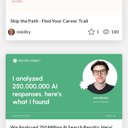
Skip the Path - Find Your Career Trail
mkilby
1
180
We Analyzed 250 Million AI Search Results: Here's What I Found