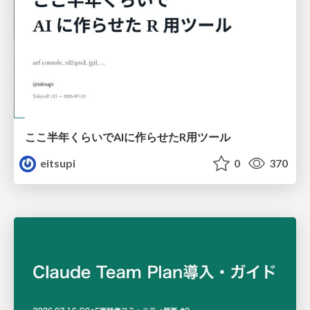
ここ半年くらいでAIに作らせたR用ツール
eitsupi
0
370