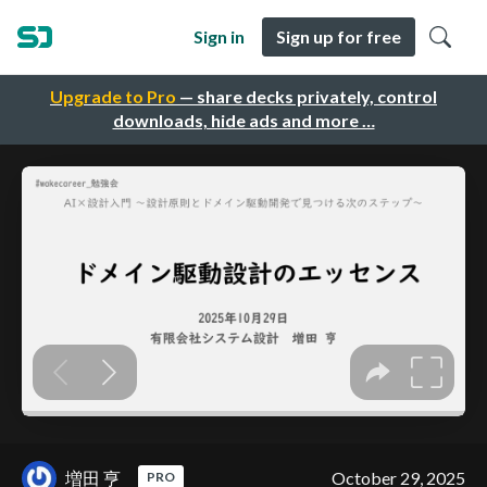
Sign in
Sign up for free
Upgrade to Pro
— share decks privately, control
downloads, hide ads and more …
増田 亨
October 29, 2025
PRO