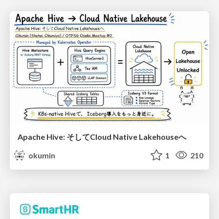
Apache Hive: そしてCloud Native Lakehouseへ
okumin
1
210