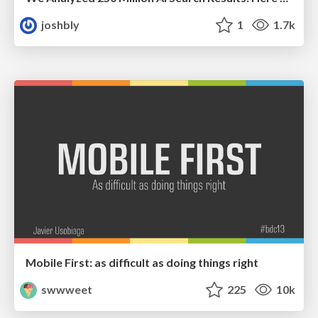
joshbly
1
1.7k
Mobile First: as difficult as doing things right
swwweet
225
10k