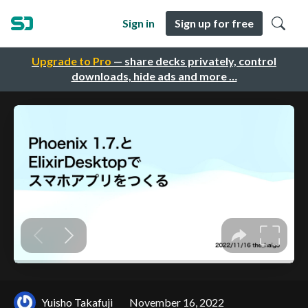
Sign in
Sign up for free
Upgrade to Pro
— share decks privately, control
downloads, hide ads and more …
Yuisho Takafuji
November 16, 2022