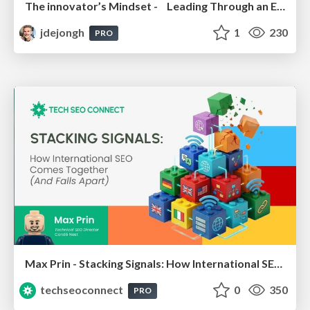
The innovator’s Mindset - Leading Through an Era of Exponential Change - McGill University 2025
jdejongh
1
230
PRO
Max Prin - Stacking Signals: How International SEO Comes Together (And Falls Apart)
techseoconnect
0
350
PRO