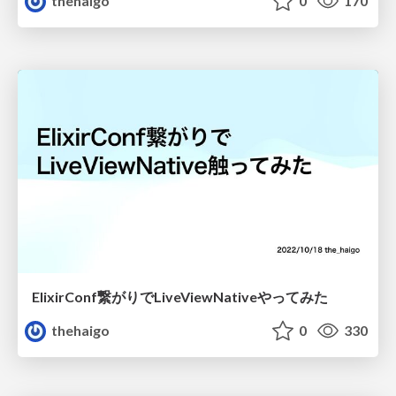
thehaigo
0
170
ElixirConf繋がりでLiveViewNativeやってみた
thehaigo
0
330