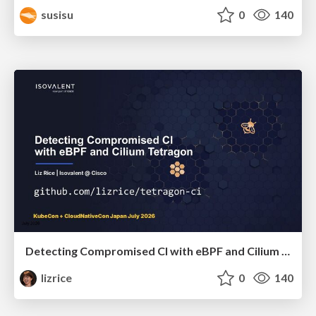
susisu
0
140
Detecting Compromised CI with eBPF and Cilium Tetragon
lizrice
0
140