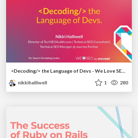
<Decoding/> the Language of Devs - We Love SEO 2024
nikkihalliwell
1
280