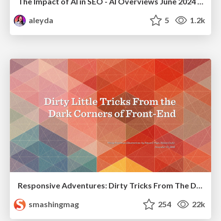
The Impact of AI in SEO - AI Overviews June 2024 Edition
aleyda
5
1.2k
Responsive Adventures: Dirty Tricks From The Dark Corners of Front-End
smashingmag
254
22k