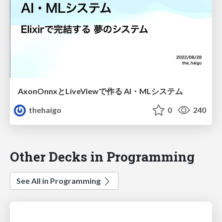
AxonOnnxとLiveViewで作る AI・MLシステム
thehaigo
0
240
Other Decks in Programming
See All in Programming