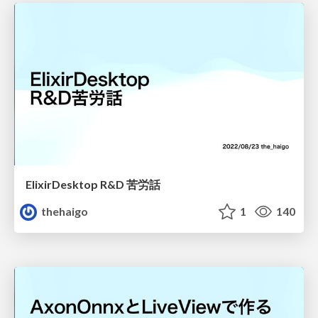
ElixirDesktop R&D 苦労話
thehaigo
1
140