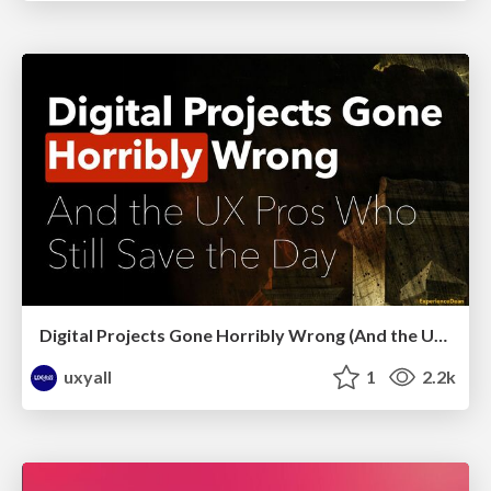
Digital Projects Gone Horribly Wrong (And the UX Pros Who Still Save the Day) - Dean Schuster
uxyall
1
2.2k