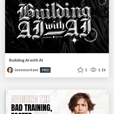
Building AI with AI
inesmontani
1
1.1k
PRO