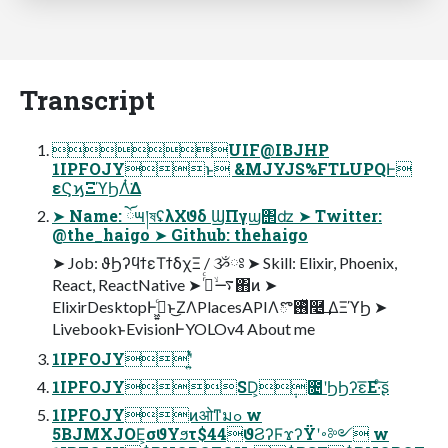
Transcript
UIF@IBJHP
1IPFOJYͱ &MJYJS%FTLUPQͰ
εϚϗΞϓϦΛͭ͘Δ
➤ Name: ོ౻།ষʢλΧϑδ ϢΠγϣ΢ʣ ➤ Twitter:
@the_haigo ➤ Github: thehaigo
➤ Job: ϑϦʔϥϯεΤϯδχΞ / ૐཿ ➤ Skill: Elixir, Phoenix,
React, ReactNative ➤ ࠷ۙ࡞ͬͨ΋ͷ ➤
ElixirDesktopͰߦ͖͍ͨͱ͜ΖΛPlacesAPIΛ࢖ͬͯొ࿥͢ ΔΞϓϦ ➤
LivebookͱEvisionͰYOLOv4 About me
1IPFOJYʹ͍ͭͯ
1IPFOJYSD͕݄೔ʹϦϦʔε͞Ε·ͨ͠ʂ
1IPFOJYͷओͳมߋ w
5BJMXJOE͕σϑΥϧτ$44ϑϨʔϜϫʔΫʹ࠾༻ w