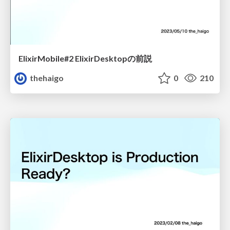
ElixirMobile#2 ElixirDesktopの前説
thehaigo
0
210