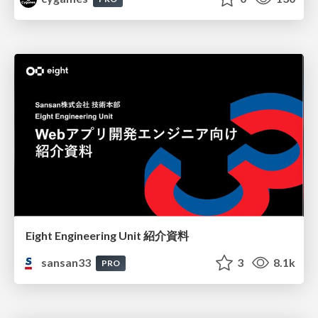
Eight Engineering Unit 紹介資料
sansan33
3
8.1k
PRO