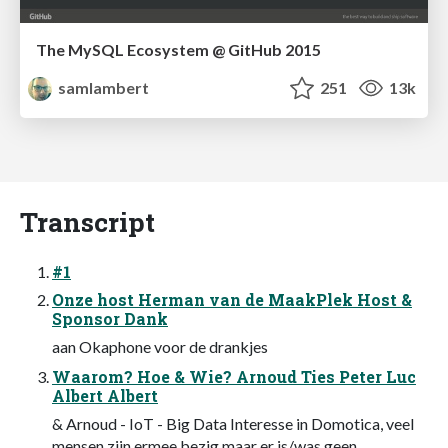
The MySQL Ecosystem @ GitHub 2015
samlambert
251
13k
Transcript
#1
Onze host Herman van de MaakPlek Host &
Sponsor Dank
aan Okaphone voor de drankjes
Waarom? Hoe & Wie? Arnoud Ties Peter Luc
Albert Albert
& Arnoud - IoT - Big Data Interesse in Domotica, veel
mensen zijn ermee bezig maar er is/was geen