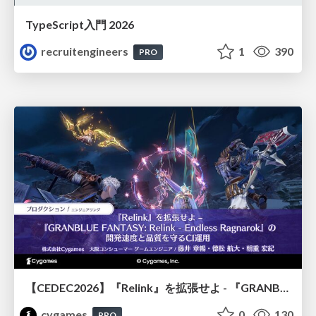
TypeScript入門 2026
recruitengineers
1
390
PRO
【CEDEC2026】『Relink』を拡張せよ - 『GRANBLUE FANTASY: Relink - Endless Ragnarok』の開発速度と品質を守るCI運用
cygames
0
130
PRO