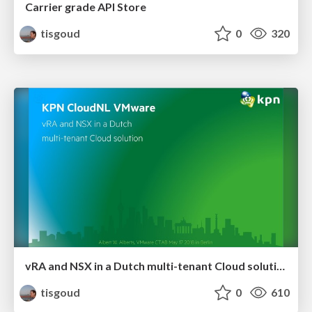
Carrier grade API Store
tisgoud
0
320
vRA and NSX in a Dutch multi-tenant Cloud solution
tisgoud
0
610