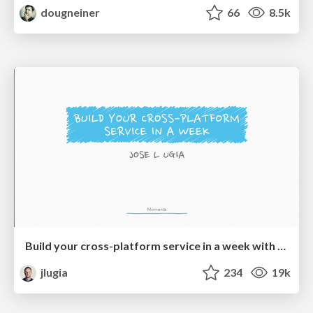
dougneiner
66
8.5k
Build your cross-platform service in a week with App Engine
jlugia
234
19k