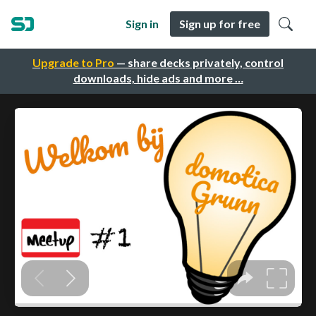
Sign in
Sign up for free
Upgrade to Pro
— share decks privately, control
downloads, hide ads and more …