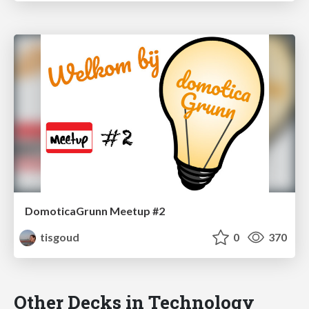
DomoticaGrunn Meetup #2
tisgoud
0
370
Other Decks in Technology