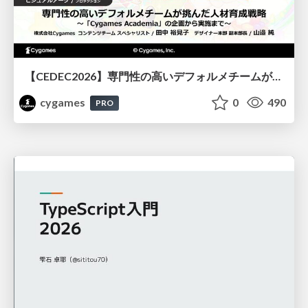
【CEDEC2026】専門性の高いデフォルメチームが挑んだ人材育成戦略 〜Cygames Academiaの企画から実施まで〜
cygames
0
490
PRO