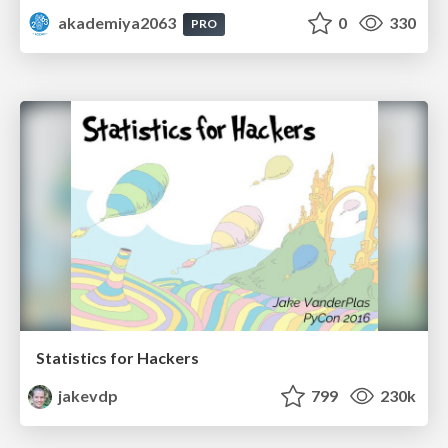
akademiya2063
0
330
PRO
Statistics for Hackers
jakevdp
799
230k