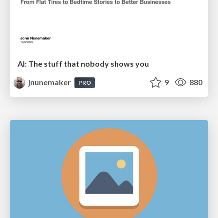
AI: The stuff that nobody shows you
jnunemaker
9
880
PRO