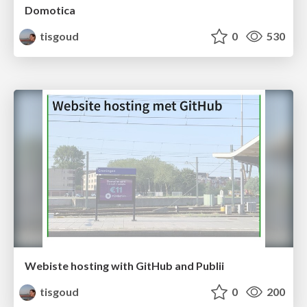
Domotica
tisgoud
0
530
Webiste hosting with GitHub and Publii
tisgoud
0
200