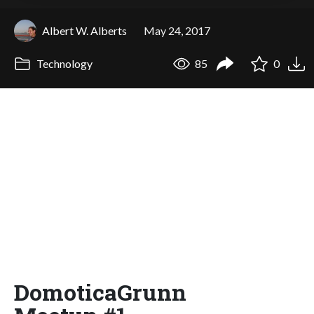
Albert W. Alberts
May 24, 2017
Technology
85
0
DomoticaGrunn