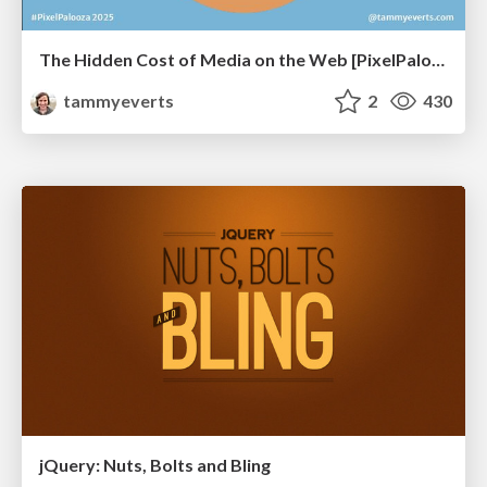
The Hidden Cost of Media on the Web [PixelPalooza 2025]
tammyeverts
2
430
jQuery: Nuts, Bolts and Bling