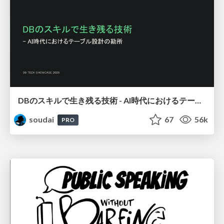
DBのスキルで生き残る技術 - AI時代におけるテーブル設計の勘所
soudai
67
56k
PRO