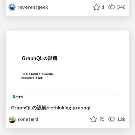
reverentgeek
1
540
GraphQLの誤解/rethinking-graphql
sonatard
75
12k