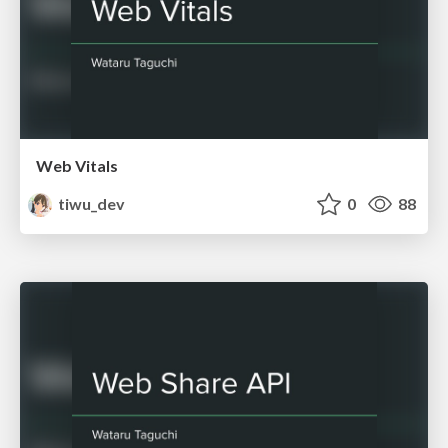
Web Vitals
tiwu_dev
0
88