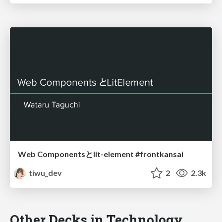
Web Componentsとlit-element #frontkansai
tiwu_dev
2
2.3k
Other Decks in Technology