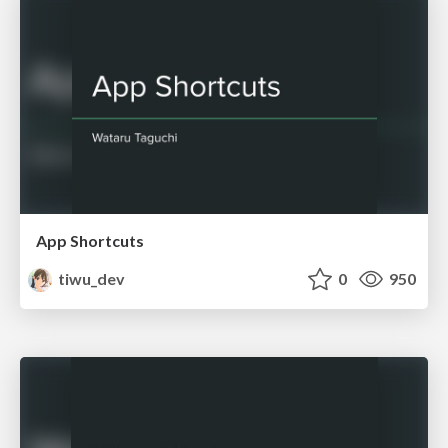
App Shortcuts
tiwu_dev
0
950