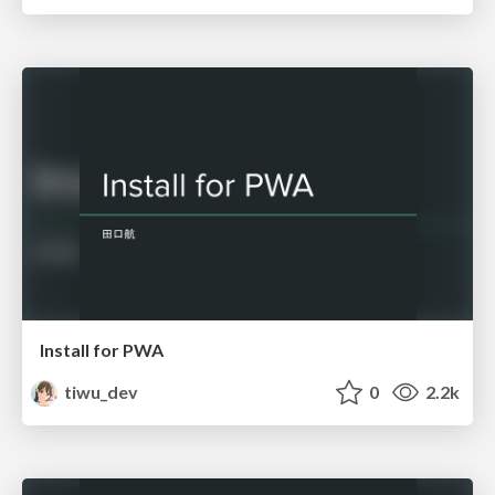
Install for PWA
tiwu_dev
0
2.2k