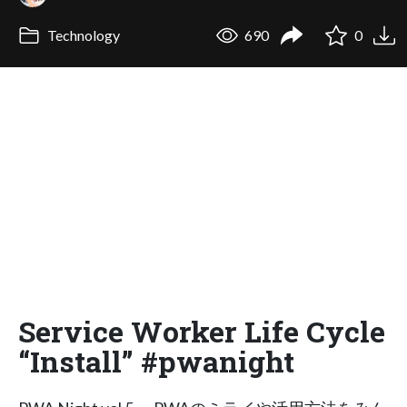
Technology
690
0
Service Worker Life Cycle
“Install” #pwanight