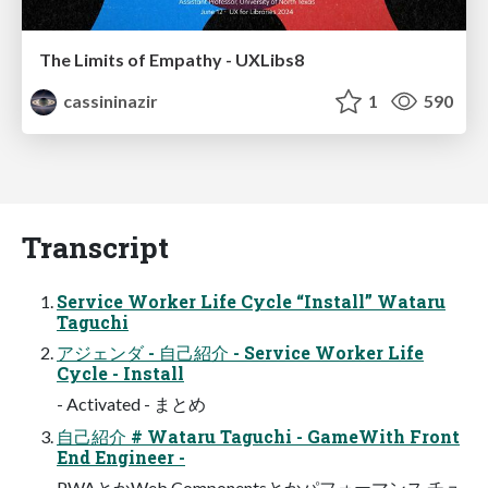
The Limits of Empathy - UXLibs8
cassininazir
1
590
Transcript
Service Worker Life Cycle “Install” Wataru
Taguchi
アジェンダ - 自己紹介 - Service Worker Life
Cycle - Install
- Activated - まとめ
自己紹介 # Wataru Taguchi - GameWith Front
End Engineer -
PWAとかWeb Componentsとかパフォーマンス チュ