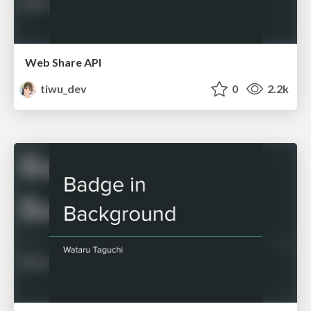
Web Share API
tiwu_dev
0
2.2k