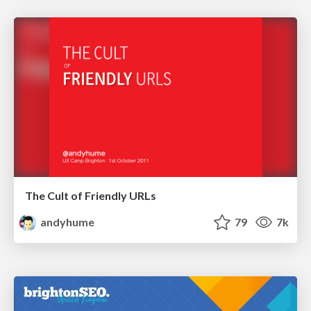
The Cult of Friendly URLs
andyhume
79
7k