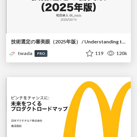
技術選定の審美眼（2025年版） / Understanding the Spiral of Technologies 2025 edition
twada
119
120k
PRO