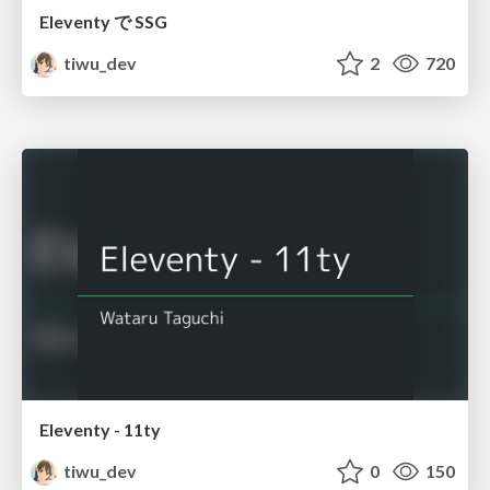
Eleventy で SSG
tiwu_dev
2
720
Eleventy - 11ty
tiwu_dev
0
150