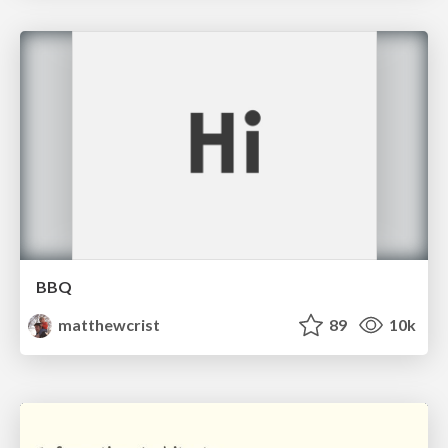
BBQ
matthewcrist
89
10k