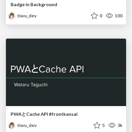
Badge in Background
tiwu_dev
0
100
PWAとCache API #frontkansai
tiwu_dev
5
3k