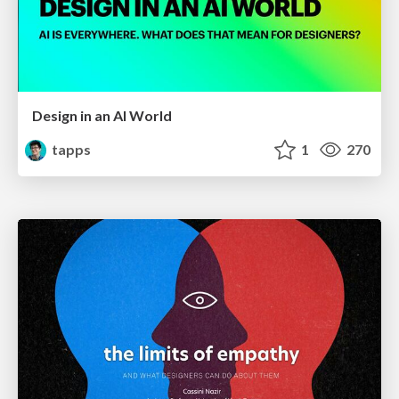
Design in an AI World
tapps
1
270