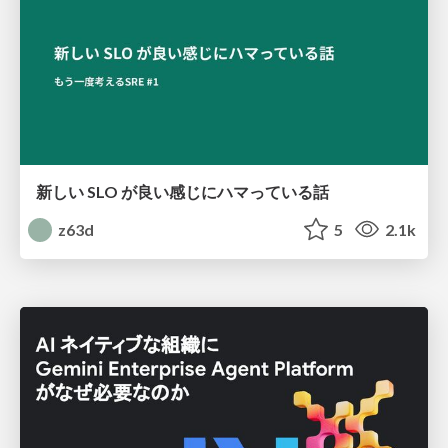
新しい SLO が良い感じにハマっている話
z63d
5
2.1k