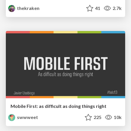
thekraken
41
2.7k
Mobile First: as difficult as doing things right
swwweet
225
10k