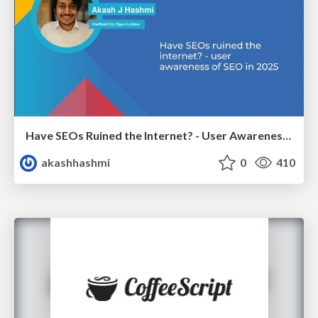
Have SEOs Ruined the Internet? - User Awareness of SEO in 2025
akashhashmi
0
410