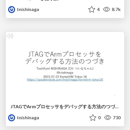
tnishinaga
4
8.7k
JTAGでArmプロセッサをデバッグする方法のつづき/KernelVM_Tokyo16
tnishinaga
0
730