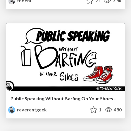
thoeni
21
3.8k
Public Speaking Without Barfing On Your Shoes - THAT 2023
reverentgeek
1
480