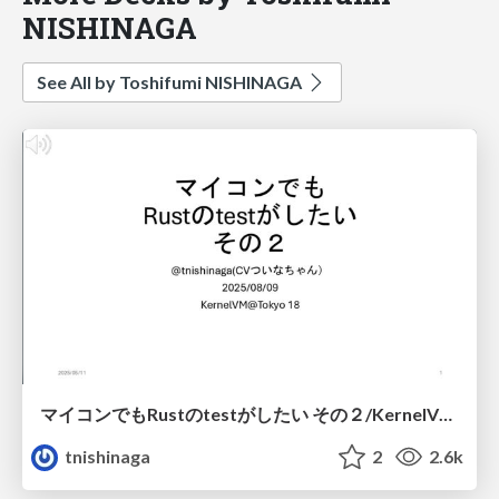
NISHINAGA
See All by Toshifumi NISHINAGA
マイコンでもRustのtestがしたい その２/KernelVM Tokyo 18
tnishinaga
2
2.6k