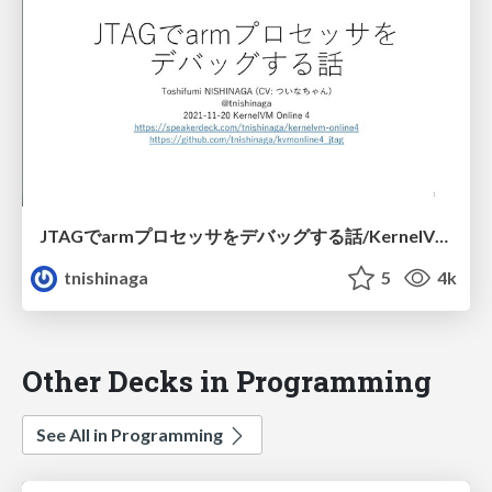
JTAGでarmプロセッサをデバッグする話/KernelVM Online4
tnishinaga
5
4k
Other Decks in Programming
See All in Programming