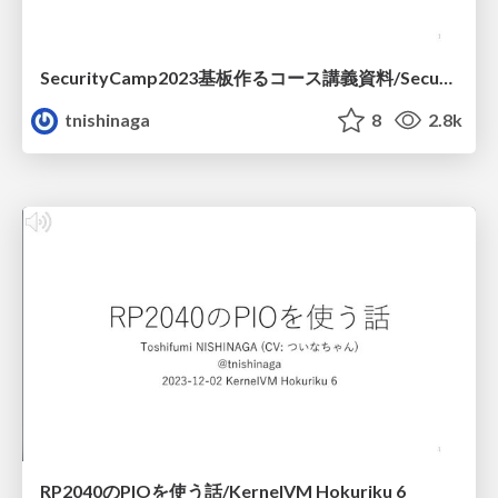
SecurityCamp2023基板作るコース講義資料/Security Camp 2023 Lecture Materials
tnishinaga
8
2.8k
RP2040のPIOを使う話/KernelVM Hokuriku 6