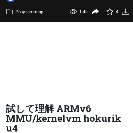
Programming
1.4k
4
試して理解 ARMv6
MMU/kernelvm hokurik
u4