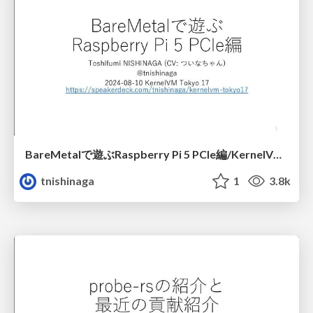
BareMetalで遊ぶ Raspberry Pi 5 PCIe編/KernelVM Tokyo17
tnishinaga
1
3.8k