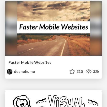
Faster Mobile Websites
deanohume
310
32k