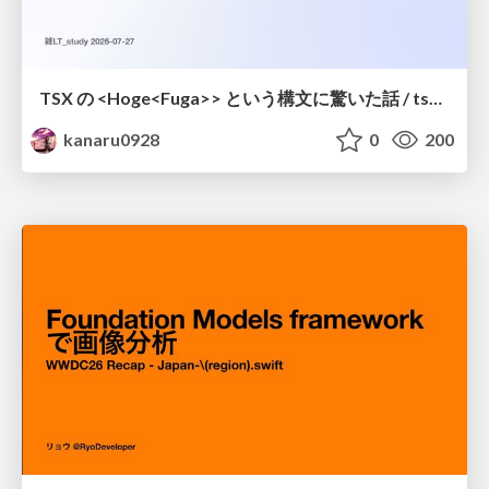
TSX の <Hoge<Fuga>> という構文に驚いた話 / tsx-type-argument-syntax
kanaru0928
0
200