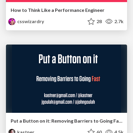
How to Think Like a Performance Engineer
csswizardry
28
2.7k
Put a Button on it: Removing Barriers to Going Fast.
kastner
60
4.5k