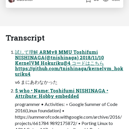
Transcript
試して理解 ARMv8 MMU Toshifumi
NISHINAGA(@tnishinaga) 2018/11/10
KernelVM Hokuriku@4 コードはこちら
https://github.com/tnishinaga/kernelvm_hok
uriku4
v6 まにあわなかった
$ who • Name: Toshifumi NISHINAGA •
Attribute: Hobby embedded
programmer • Activities: ◦ Google Summer of Code
2016(Linux foundation) ▪
https://summerofcode.withgoogle.com/archive/2016/
projects/661784 9892175872/ ▪ Porting Linux to