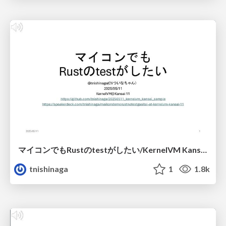
マイコンでもRustのtestがしたい/KernelVM Kansai 11
tnishinaga
1
1.8k