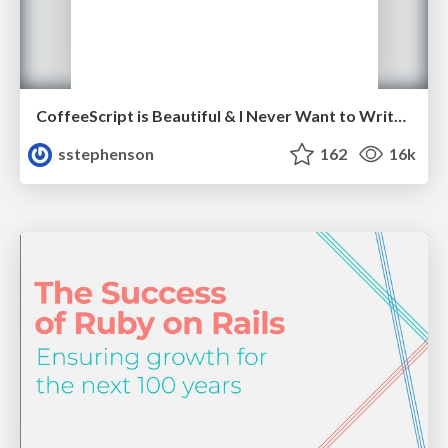
CoffeeScript is Beautiful & I Never Want to Write Plain JavaScript Again
sstephenson
162
16k