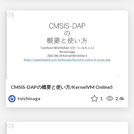
CMSIS-DAPの概要と使い方/KernelVM Online5
tnishinaga
1
2.4k