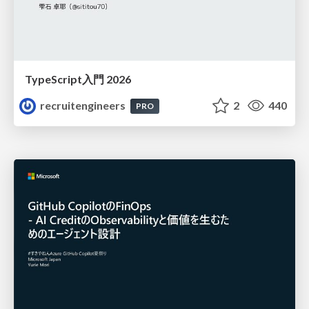
TypeScript入門 2026
recruitengineers
2
440
PRO