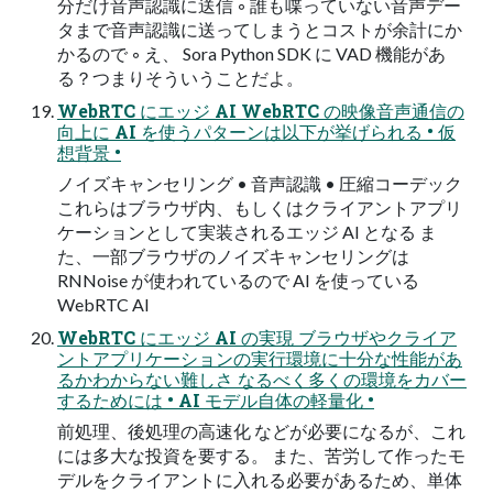
分だけ音声認識に送信 ◦ 誰も喋っていない音声デー
タまで音声認識に送ってしまうとコストが余計にか
かるので ◦ え、 Sora Python SDK に VAD 機能があ
る？つまりそういうことだよ。
WebRTC にエッジ AI WebRTC の映像音声通信の
向上に AI を使うパターンは以下が挙げられる • 仮
想背景 •
ノイズキャンセリング • 音声認識 • 圧縮コーデック
これらはブラウザ内、もしくはクライアントアプリ
ケーションとして実装されるエッジ AI となる ま
た、一部ブラウザのノイズキャンセリングは
RNNoise が使われているので AI を使っている
WebRTC AI
WebRTC にエッジ AI の実現 ブラウザやクライア
ントアプリケーションの実行環境に十分な性能があ
るかわからない難しさ なるべく多くの環境をカバー
するためには • AI モデル自体の軽量化 •
前処理、後処理の高速化 などが必要になるが、これ
には多大な投資を要する。 また、苦労して作ったモ
デルをクライアントに入れる必要があるため、単体