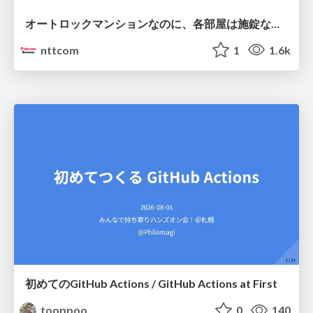
オートロックマンションなのに、各部屋は施錠なし！？ 攻撃者が組織内ネットワークで大暴れする理由 / The Front Door Is Locked, but the Rooms Are Wide Open: Why Attackers Move Freely Inside Enterprise Networks
nttcom
1
1.6k
初めてのGitHub Actions / GitHub Actions at First
tooppoo
0
140