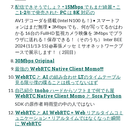
配信できそうでしょ？ • 15Mbps でもまだ綺麗 • こ
こ1-2年で発売された PC は 8K 対応の
AV1 デコーダを搭載 (Intel N100 も！) • スマートフ
ォンはまだ無理 • 3Mbps でも、何が写ってるかはわ
かる 16台の FullHD 監視カメラ映像を 3Mbps でブラ
ウザに送れる！保存できる！（そのうち） Inter BEE
2024 (11/13-15) @幕張メッセ ミサオネットワークブ
ースで展示します！（ 2回目）
30Mbps Original
最強の WebRTC Native Client Momo!!!
WebRTC と AI の組み合わせ LTのタイムテーブル
見る限り僕の喋ることは残ってないはず
自己紹介 tnoho ハードからソフトまで何でも屋
WebRTC Native Client Momo と Sora Python
SDK の原作者 時雨堂の中の人ではない
WebRTC と AI WebRTC = Web リアルタイムコミ
ュニケーション • リアルタイムではなくなった瞬間
に WebRTC