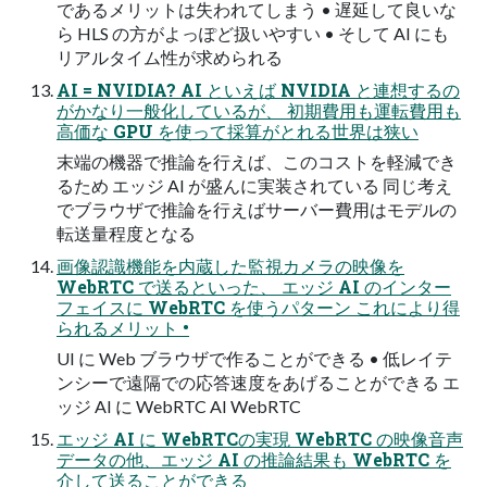
であるメリットは失われてしまう • 遅延して良いな
ら HLS の方がよっぽど扱いやすい • そして AI にも
リアルタイム性が求められる
AI = NVIDIA? AI といえば NVIDIA と連想するの
がかなり一般化しているが、 初期費用も運転費用も
高価な GPU を使って採算がとれる世界は狭い
末端の機器で推論を行えば、このコストを軽減でき
るため エッジ AI が盛んに実装されている 同じ考え
でブラウザで推論を行えばサーバー費用はモデルの
転送量程度となる
画像認識機能を内蔵した監視カメラの映像を
WebRTC で送るといった、 エッジ AI のインター
フェイスに WebRTC を使うパターン これにより得
られるメリット •
UI に Web ブラウザで作ることができる • 低レイテ
ンシーで遠隔での応答速度をあげることができる エ
ッジ AI に WebRTC AI WebRTC
エッジ AI に WebRTCの実現 WebRTC の映像音声
データの他、エッジ AI の推論結果も WebRTC を
介して送ることができる