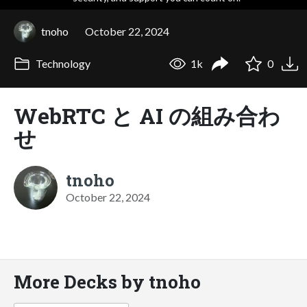
tnoho
October 22, 2024
Technology
1k
0
WebRTC と AI の組み合わ
せ
tnoho
October 22, 2024
More Decks by tnoho