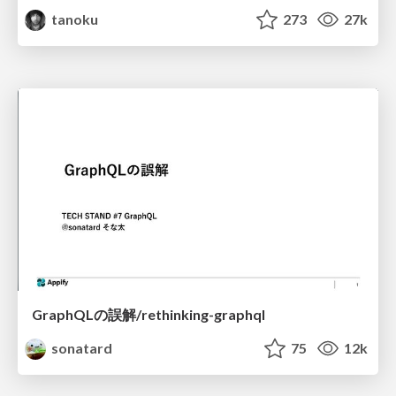
tanoku
273
27k
GraphQLの誤解/rethinking-graphql
sonatard
75
12k