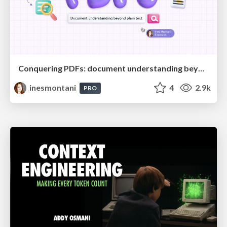
Conquering PDFs: document understanding beyond plain text
inesmontani
4
2.9k
PRO