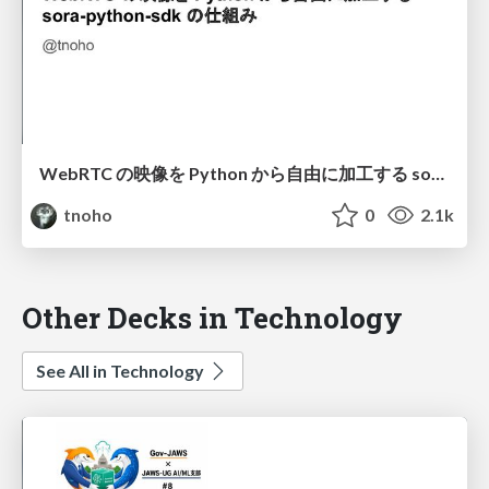
WebRTC の映像を Python から自由に加工する sora-python-sdk の仕組み
tnoho
0
2.1k
Other Decks in Technology
See All in Technology