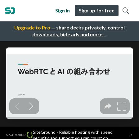
Sign in
Sign up for free
Upgrade to Pro
— share decks privately, control
downloads, hide ads and more …
SiteGround - Reliable hosting with speed,
·
→
SPONSORED
security, and support you can count on.