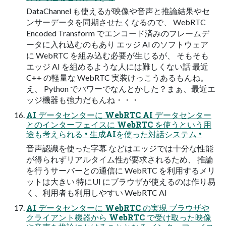
DataChannel も使えるが映像や音声と推論結果やセ
ンサーデータを同期させたくなるので、 WebRTC
Encoded Transform でエンコード済みのフレームデ
ータに入れ込むのもあり エッジ AI のソフトウェア
に WebRTC を組み込む必要が生じるが、 そもそも
エッジ AI を組めるような人には難しくない話 最近
C++ の軽量な WebRTC 実装けっこうあるもんね。
え、 Python でパワーでなんとかした？まぁ、最近エ
ッジ機器も強力だもんね・・・
AI データセンターに WebRTC AI データセンター
とのインターフェイスに WebRTC を使うという用
途も考えられる • 生成AIを使った対話システム •
音声認識を使った字幕 などはエッジでは十分な性能
が得られずリアルタイム性が要求されるため、 推論
を行うサーバーとの通信に WebRTC を利用するメリ
ットは大きい 特にUI にブラウザが使えるのは作り易
く、利用者も利用しやすい WebRTC AI
AI データセンターに WebRTC の実現 ブラウザや
クライアント機器から WebRTC で受け取った映像