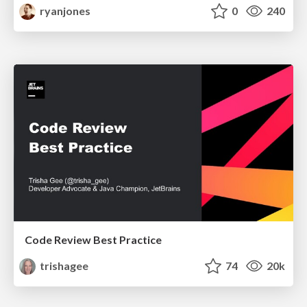
ryanjones
0
240
Code Review Best Practice
trishagee
74
20k