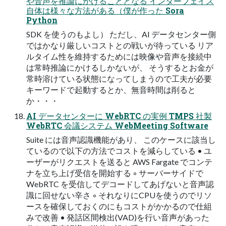
や音声を推論にかけることとなる インターフェイス
自体は様々な方法がある（僕が作った Sora
Python
SDK を使うのもよし） ただし、AI データセンター側
ではかなり厳しいコストとの戦いが待っている リア
ルタイム性を維持するためには映像や音声を接続中
は常時推論にかけるしかないが、 そうするとお金が
常時溶けている状態になってしまうので工夫が必要
キーワードで起動するとか、無音時間は削ると
か・・・
AI データセンターに WebRTC の実例 TMPS 社製
WebRTC 会議システム WebMeeting Software
Suite には音声認識機能があり、 このケースに該当し
ているので以下の方法でコストを減らしている • ユ
ーザーがリクエストを送ると AWS Fargate でコンテ
ナを立ち上げ受信を開始する ◦ サーバーサイドで
WebRTC を受信してデコードしてあげないと音声認
識に回せない辛さ ◦ それなりにCPUを使うのでリソ
ースを確保しておくのにもコストがかかるので仕組
みで改善 • 発話区間検出(VAD)を行い音声があった