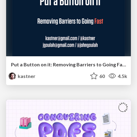
Put a Button on it: Removing Barriers to Going Fast.
kastner
60
4.5k