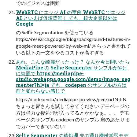
でのビジネスは困難
WebRTC にエッジ AI の実例 WebRTC でエッジ
AI といえば仮想背景！ でも、超大企業以外は
Google
の Selﬁe Segmentation を使っている
https://research.google/blog/background-features-in-
google-meet-powered-by-web-ml/ さらっと書かれて
いる以下の一文をやるコストが高すぎる
あれ、こんな綺麗だったっけ？ なんか今日開いたら
MediaPipe の Selﬁe Segmenter サンプルがやけ
に綺麗で https://mediapipe-
studio.webapps.google.com/demo/image_seg
menter?hl=ja でも、codepen のサンプルの方は
前と変わらない感じで
https://codepen.io/mediapipe-preview/pen/xxJNjbN
ちょっと皆さんも試してみてください デモページの
方は強力な後処理が入ってるとかかなぁ。。。 デモ
ページのサンプル codepen のサンプル 肩のあたりま
でカバーできていない
Selﬁe Segmenter の後処理 先の通り機械学習モデ