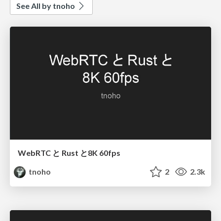
See All by tnoho
WebRTC と Rust と 8K 60fps
tnoho
2
2.3k