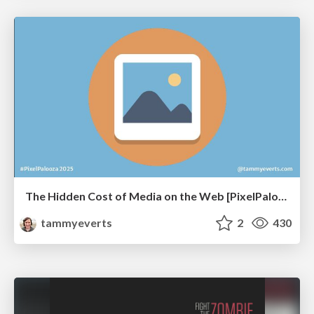
The Hidden Cost of Media on the Web [PixelPalooza 2025]
tammyeverts
2
430