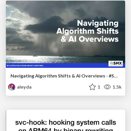
Navigating Algorithm Shifts & AI Overviews - #SMXNext
aleyda
1
1.5k