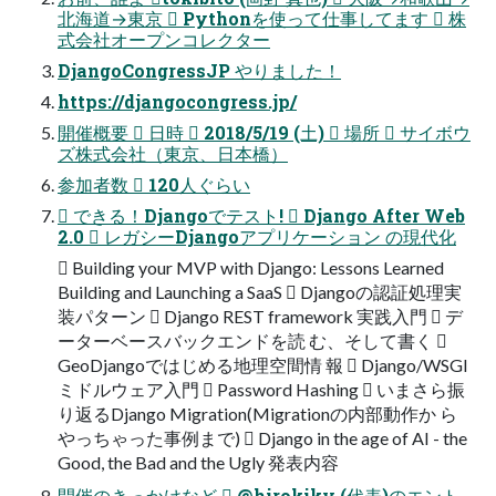
北海道→東京  Pythonを使って仕事してます  株
式会社オープンコレクター
DjangoCongressJP やりました！
https://djangocongress.jp/
開催概要  日時  2018/5/19 (土)  場所  サイボウ
ズ株式会社（東京、日本橋）
参加者数  120人ぐらい
 できる！Djangoでテスト!  Django After Web
2.0  レガシーDjangoアプリケーション の現代化
 Building your MVP with Django: Lessons Learned
Building and Launching a SaaS  Djangoの認証処理実
装パターン  Django REST framework 実践入門  デ
ーターベースバックエンドを読 む、そして書く 
GeoDjangoではじめる地理空間情 報  Django/WSGI
ミドルウェア入門  Password Hashing  いまさら振
り返るDjango Migration(Migrationの内部動作か ら
やっちゃった事例まで)  Django in the age of AI - the
Good, the Bad and the Ugly 発表内容
開催のきっかけなど  @hirokiky (代表)のエント