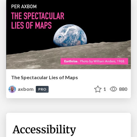
The Spectacular Lies of Maps
axbom
1
880
PRO