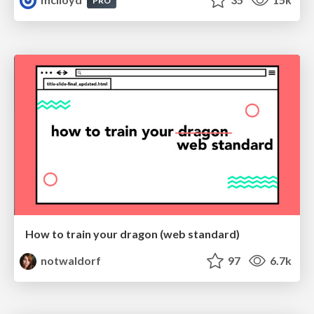
PRO
How to train your dragon (web standard)
notwaldorf
97
6.7k