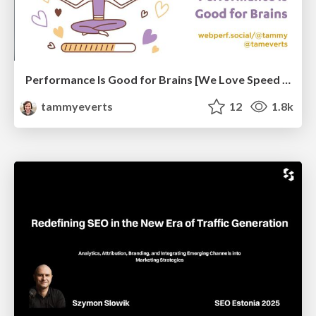
Performance Is Good for Brains [We Love Speed 2024]
tammyeverts
12
1.8k