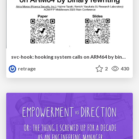
svc-hook: hooking system calls on ARM64 by binary rewriting
retrage
2
430