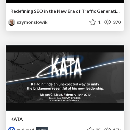
Redefining SEO in the New Era of Traffic Generation
szymonslowik
1
370
KATA
mclloyd
35
15k