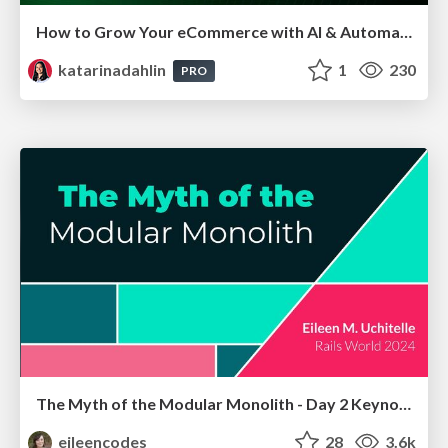
How to Grow Your eCommerce with AI & Automation
katarinadahlin
1
230
PRO
The Myth of the Modular Monolith - Day 2 Keynote - Rails World 2024
eileencodes
28
3.6k