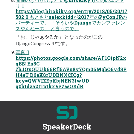
リ 
https://blog.hirokiky.org/entry/2018/05/20/17
502 0 もともとsalexkiddが2017年のPyConJPの
パーティーで、 「そういやDjangoでカンファレン
スやんねーの」 と言うので、
「お、じゃぁやるか」 となったのがこの
DjangoCongress JPです。
写真 
https://photos.google.com/share/AF1QipN2x
qBN En3C-
ZbJOxQUUk66Rfl5AVu8v7Qm06MgbO6ydSP
H4eT D6eK8rUDRNXCICg?
key=QWVIZEpKbjNEN3IwUD
g0b1dza2tTc1kxVzZwOXdR
SpeakerDeck