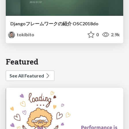
Djangoフレームワークの紹介 OSC2018do
tokibito
0
2.9k
Featured
See All Featured