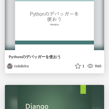
Pythonのデバッガーを使おう
tokibito
1
960