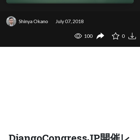
Shinya Okano
July 07, 2018
100
0
DjangoCongressJP開催レ