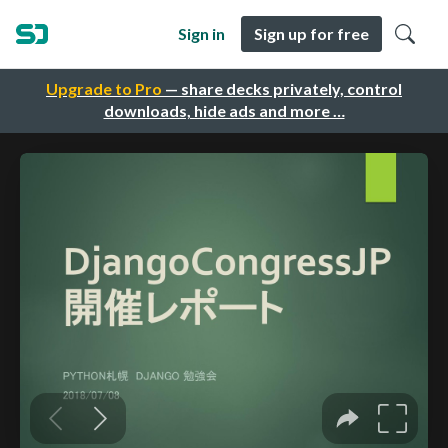
Sign in
Sign up for free
Upgrade to Pro
— share decks privately, control
downloads, hide ads and more …