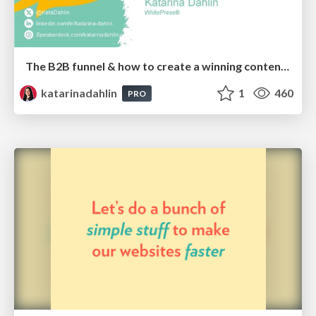
The B2B funnel & how to create a winning content strategy
katarinadahlin
1
460
PRO