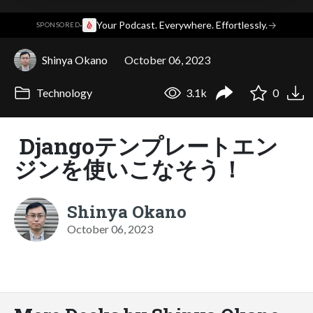
·
Your Podcast. Everywhere. Effortlessly.
→
SPONSORED
Shinya Okano
October 06, 2023
Technology
3.1k
0
Djangoテンプレートエン
ジンを使いこなそう！
Shinya Okano
October 06, 2023