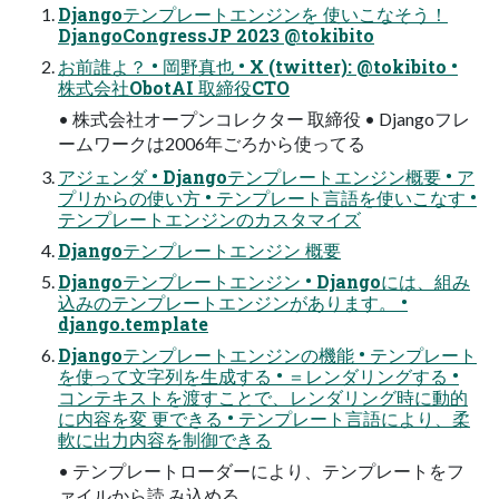
Djangoテンプレートエンジンを 使いこなそう！
DjangoCongressJP 2023 @tokibito
お前誰よ？ • 岡野真也 • X (twitter): @tokibito •
株式会社ObotAI 取締役CTO
• 株式会社オープンコレクター 取締役 • Djangoフレ
ームワークは2006年ごろから使ってる
アジェンダ • Djangoテンプレートエンジン概要 • ア
プリからの使い方 • テンプレート言語を使いこなす •
テンプレートエンジンのカスタマイズ
Djangoテンプレートエンジン 概要
Djangoテンプレートエンジン • Djangoには、組み
込みのテンプレートエンジンがあります。 •
django.template
Djangoテンプレートエンジンの機能 • テンプレート
を使って文字列を生成する • ＝レンダリングする •
コンテキストを渡すことで、レンダリング時に動的
に内容を変 更できる • テンプレート言語により、柔
軟に出力内容を制御できる
• テンプレートローダーにより、テンプレートをフ
ァイルから読 み込める