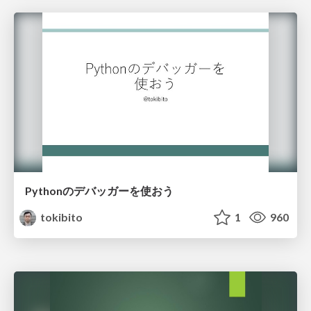
Pythonのデバッガーを使おう
tokibito
1
960