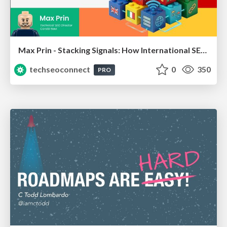
Max Prin - Stacking Signals: How International SEO Comes Together (And Falls Apart)
techseoconnect
0
350
PRO