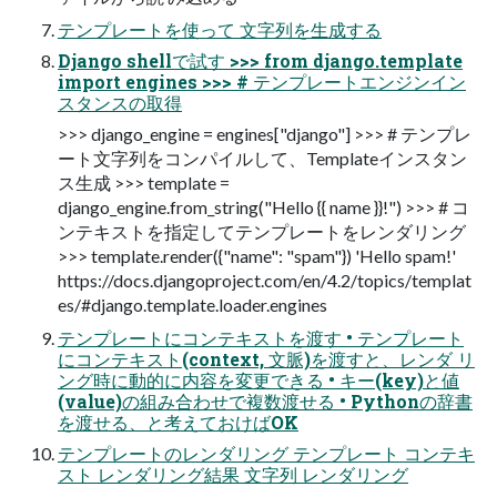
テンプレートを使って 文字列を生成する
Django shellで試す >>> from django.template
import engines >>> # テンプレートエンジンイン
スタンスの取得
>>> django_engine = engines["django"] >>> # テンプレ
ート文字列をコンパイルして、Templateインスタン
ス生成 >>> template =
django_engine.from_string("Hello {{ name }}!") >>> # コ
ンテキストを指定してテンプレートをレンダリング
>>> template.render({"name": "spam"}) 'Hello spam!'
https://docs.djangoproject.com/en/4.2/topics/templat
es/#django.template.loader.engines
テンプレートにコンテキストを渡す • テンプレート
にコンテキスト(context, 文脈)を渡すと、レンダ リ
ング時に動的に内容を変更できる • キー(key)と値
(value)の組み合わせで複数渡せる • Pythonの辞書
を渡せる、と考えておけばOK
テンプレートのレンダリング テンプレート コンテキ
スト レンダリング結果 文字列 レンダリング