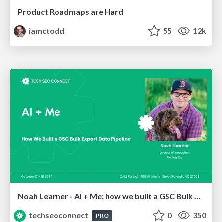
Product Roadmaps are Hard
iamctodd
55
12k
Noah Learner - AI + Me: how we built a GSC Bulk Export data pipeline
techseoconnect
0
350
PRO