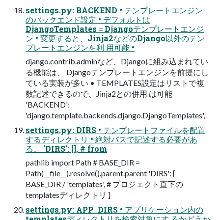
settings.py: BACKEND • テンプレートエンジン
のバックエンド設定 • デフォルトは
DjangoTemplates＝Djangoテンプレートエンジ
ン • 変更すると、Jinja2などのDjango以外のテン
プレートエンジンを利 用可能 •
django.contrib.adminなど、Djangoに組み込まれてい
る機能は、 Djangoテンプレートエンジンを前提にし
ている実装が多い • TEMPLATES設定はリストで複
数記述できるので、Jinja2との併用 は可能
'BACKEND':
'django.template.backends.django.DjangoTemplates',
settings.py: DIRS • テンプレートファイルを配置
するディレクトリ • 絶対パスで記述する必要があ
る。 'DIRS': [], # from
pathlib import Path # BASE_DIR =
Path(__file__).resolve().parent.parent 'DIRS': [
BASE_DIR / 'templates', # プロジェクト直下の
templatesディレクトリ ]
settings.py: APP_DIRS • アプリケーション内の
templatesディレクトリを検索対象にす るかどうか