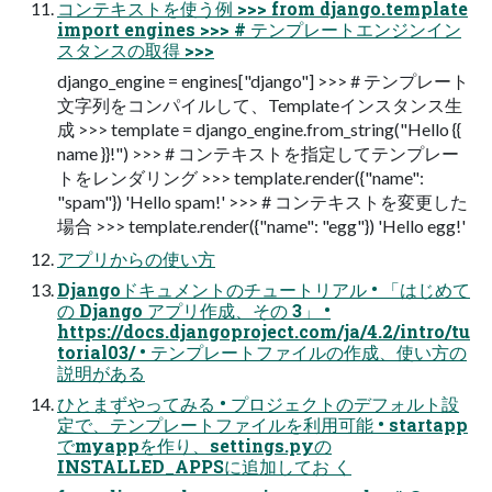
コンテキストを使う例 >>> from django.template
import engines >>> # テンプレートエンジンイン
スタンスの取得 >>>
django_engine = engines["django"] >>> # テンプレート
文字列をコンパイルして、Templateインスタンス生
成 >>> template = django_engine.from_string("Hello {{
name }}!") >>> # コンテキストを指定してテンプレー
トをレンダリング >>> template.render({"name":
"spam"}) 'Hello spam!' >>> # コンテキストを変更した
場合 >>> template.render({"name": "egg"}) 'Hello egg!'
アプリからの使い方
Djangoドキュメントのチュートリアル • 「はじめて
の Django アプリ作成、その 3」 •
https://docs.djangoproject.com/ja/4.2/intro/tu
torial03/ • テンプレートファイルの作成、使い方の
説明がある
ひとまずやってみる • プロジェクトのデフォルト設
定で、テンプレートファイルを利用可能 • startapp
でmyappを作り、settings.pyの
INSTALLED_APPSに追加してお く