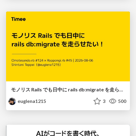
モノリス Rails でも日中に rails db:migrate を走らせたい！ / Daytime rails db:migrate on Monolithic Rails!
euglena1215
3
500