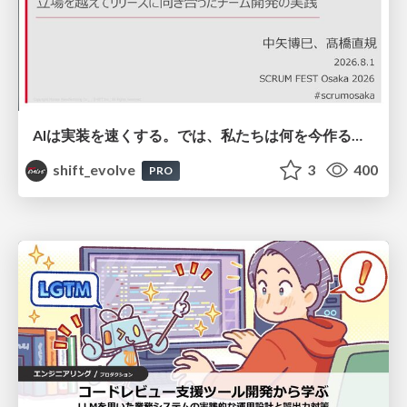
AIは実装を速くする。では、私たちは何を今作るべきか？－立場を越えてリリースに向き合ったチーム開発の実践 / 20260801 Hiromi Nakaya and Naoki Takahashi
shift_evolve
3
400
PRO