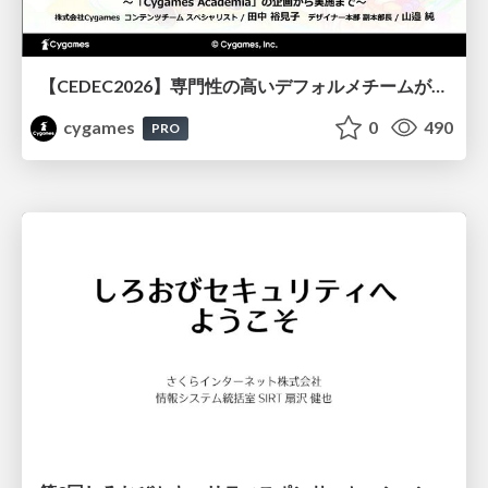
【CEDEC2026】専門性の高いデフォルメチームが挑んだ人材育成戦略 〜Cygames Academiaの企画から実施まで〜
cygames
0
490
PRO