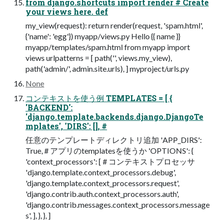
from django.shortcuts import render # Create
your views here. def
my_view(request): return render(request, 'spam.html',
{'name': 'egg'}) myapp/views.py Hello {{ name }}
myapp/templates/spam.html from myapp import
views urlpatterns = [ path('', views.my_view),
path('admin/', admin.site.urls), ] myproject/urls.py
None
コンテキストを使う例 TEMPLATES = [ {
'BACKEND':
'django.template.backends.django.DjangoTe
mplates', 'DIRS': [], #
任意のテンプレートディレクトリ追加 'APP_DIRS':
True, # アプリのtemplatesを使うか 'OPTIONS': {
'context_processors': [ # コンテキストプロセッサ
'django.template.context_processors.debug',
'django.template.context_processors.request',
'django.contrib.auth.context_processors.auth',
'django.contrib.messages.context_processors.message
s', ], }, }, ]