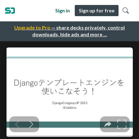
Sign in
Sign up for free
Upgrade to Pro
— share decks privately, control
downloads, hide ads and more …