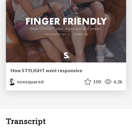
How STYLIGHT went responsive
nonsquared
100
6.2k
Transcript