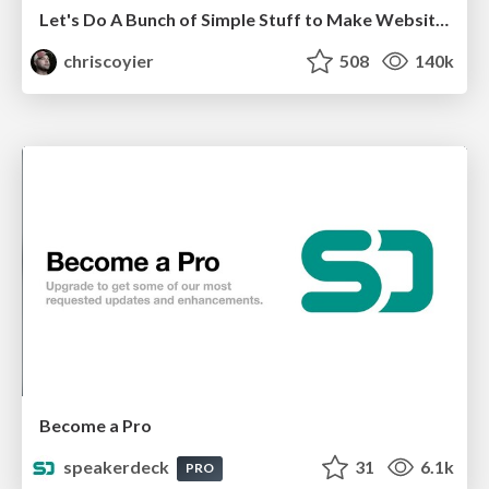
Let's Do A Bunch of Simple Stuff to Make Websites Faster
chriscoyier
508
140k
Become a Pro
speakerdeck
31
6.1k
PRO