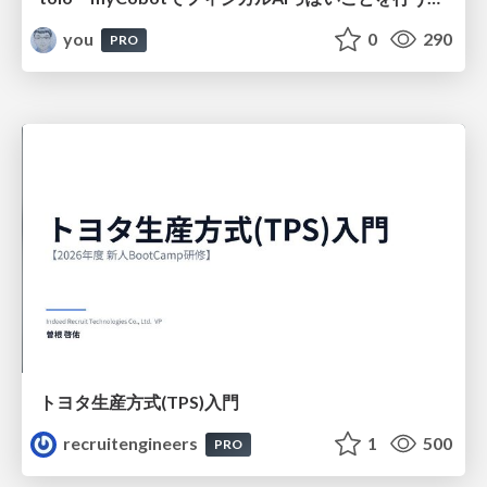
you
0
290
PRO
トヨタ⽣産⽅式(TPS)⼊⾨
recruitengineers
1
500
PRO