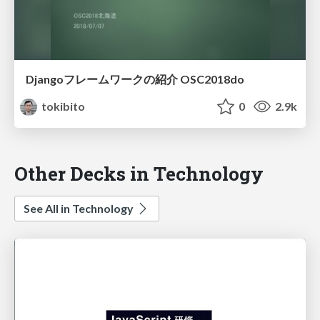
Djangoフレームワークの紹介 OSC2018do
tokibito
0
2.9k
Other Decks in Technology
See All in Technology