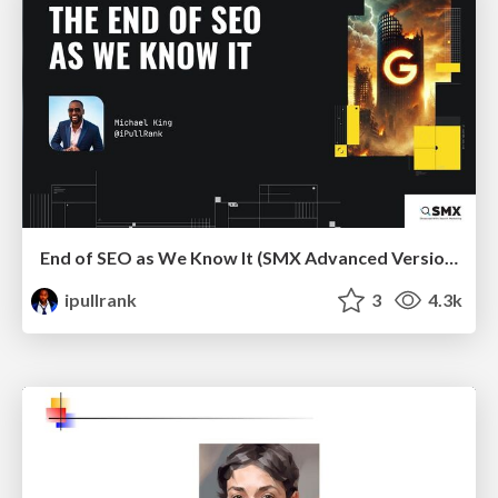
End of SEO as We Know It (SMX Advanced Version)
ipullrank
3
4.3k