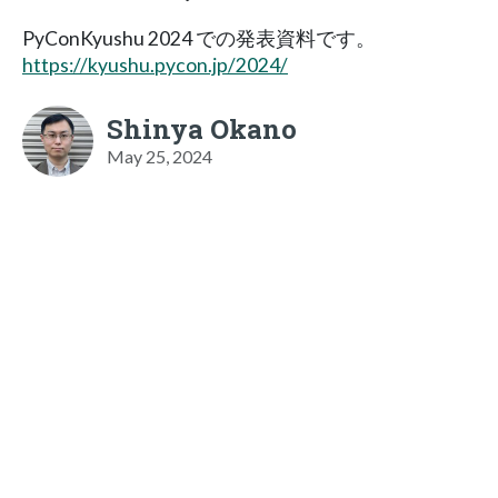
PyConKyushu 2024 での発表資料です。
https://kyushu.pycon.jp/2024/
Shinya Okano
May 25, 2024