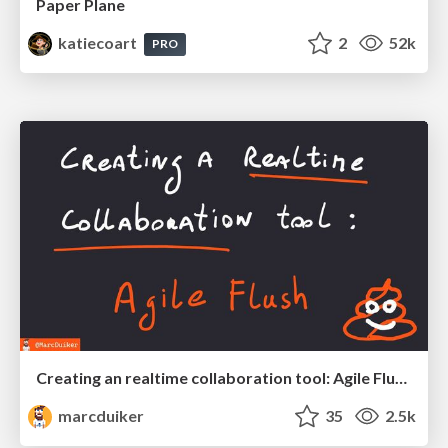
Paper Plane
katiecoart
2
52k
PRO
Creating an realtime collaboration tool: Agile Flush - .NET Oxford
marcduiker
35
2.5k