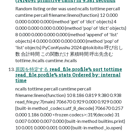
(1414091 primitive calls) in 9.381 seconds
Random listing order was used ncalls tottime percall
cumtime percall filename:lineno(function) 12 0.000
0.000 0.000 0.000 {method 'get' of 'dict' objects} 4
0.000 0.000 0.000 0.000 {method 'pop' of 'dict' objects}
8 0.000 0.000 0.000 0.000 {method 'append' of 'list'
objects} 4 0.000 0.000 0.000 0.000 {method 'pop' of
'list' objects} PyConKyushu 2024 @tokibito 呼び出し
数 合計時間 この関数だけ 累積時間 呼出先含む
tottime /ncalls cumtime /ncalls
原因を特定する read_file.profile% sort tottime
read_file.profile% stats Ordered by: internal
time
ncalls tottime percall cumtime percall
filename:lineno(function) 10 8.186 0.819 9.380 0.938
read_file.py:7(main) 706670 0.929 0.000 0.929 0.000
{built-in method _codecs.utf_8_decode} 706670 0.257
0.000 1.186 0.000 <frozen codecs>:319(decode) 31
0.007 0.000 0.007 0.000 {built-in method builtins.print}
10 0.001 0.000 0.001 0.000 {built-in method _io.open}