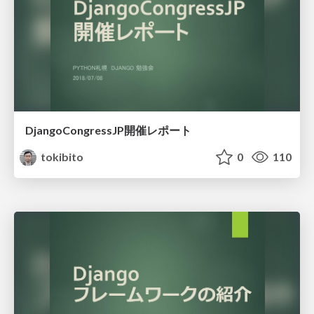
DjangoCongressJP開催レポート
tokibito
0
110