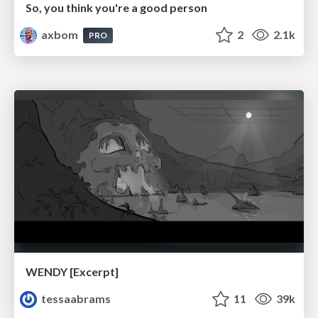
So, you think you're a good person
axbom
2
2.1k
PRO
WENDY [Excerpt]
tessaabrams
11
39k