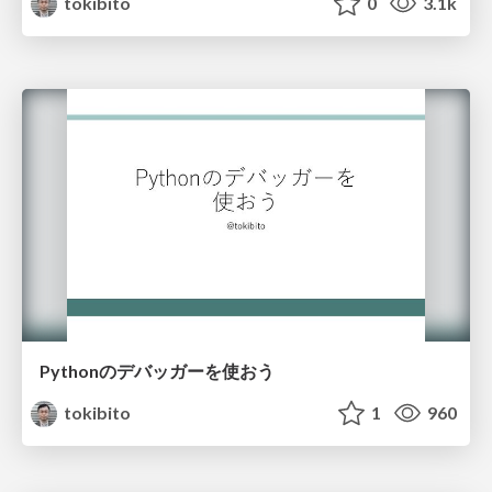
tokibito
0
3.1k
Pythonのデバッガーを使おう
tokibito
1
960