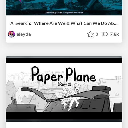
AI Search: Where Are We & What Can We Do About It?
aleyda
0
7.8k