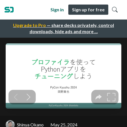
Sign in
Sign up for free
Upgrade to Pro
— share decks privately, control
downloads, hide ads and more …
Shinya Okano
May 25, 2024