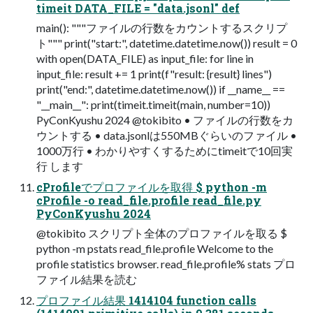
timeit DATA_FILE = "data.jsonl" def
main(): """ファイルの行数をカウントするスクリプ
ト""" print("start:", datetime.datetime.now()) result = 0
with open(DATA_FILE) as input_file: for line in
input_file: result += 1 print(f"result: {result} lines")
print("end:", datetime.datetime.now()) if __name__ ==
"__main__": print(timeit.timeit(main, number=10))
PyConKyushu 2024 @tokibito • ファイルの行数をカ
ウントする • data.jsonlは550MBぐらいのファイル •
1000万行 • わかりやすくするためにtimeitで10回実
行 します
cProfileでプロファイルを取得 $ python -m
cProfile -o read_file.profile read_file.py
PyConKyushu 2024
@tokibito スクリプト全体のプロファイルを取る $
python -m pstats read_file.profile Welcome to the
profile statistics browser. read_file.profile% stats プロ
ファイル結果を読む
プロファイル結果 1414104 function calls