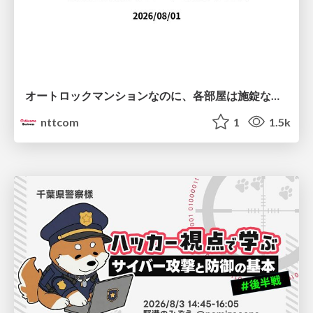
オートロックマンションなのに、各部屋は施錠なし！？ 攻撃者が組織内ネットワークで大暴れする理由 / The Front Door Is Locked, but the Rooms Are Wide Open: Why Attackers Move Freely Inside Enterprise Networks
nttcom
1
1.5k