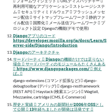
 フォームウィジェット  URLディスパッチャー 
再利用可能なアプリケーション  ストレージシステ
ム  セキュリティミドルウェア  フラッシュメッセ
ージ配信  サイトマップフレームワーク  静的ファ
イル配信  国際化  メール送信フレームワーク  プ
ロジェクト設定 Djangoの機能(デモで使用)
Djangoアプリのコード
https://developer.mozilla.org/ja/docs/Learn/S
erver-side/Django/Introduction
Djangoのアーキテクチャ
サードパーティ  Djangoの機能だけでは足りない
場合  サードパーティのモジュールもたくさんある
 https://www.djangopackages.com/  例え
ば.. 
django-extensions (コマンド拡張など)  django-
debugtoolbar (デバッグ)  django-restframework
(REST API)  Haystack (検索エンジン)  Wagtail,
Mezzanine, cartridge (CMS, E-Commerce)
歴史と実績  アメリカの新聞社が2006年OSSとし
て公開  13年経ちましたが開発は活発です 