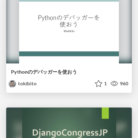
Pythonのデバッガーを使おう
tokibito
1
960