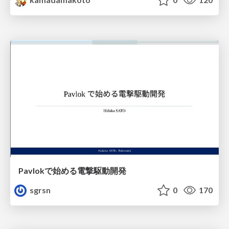
Pavlokで始める電撃駆動開発
sgrsn
0
170