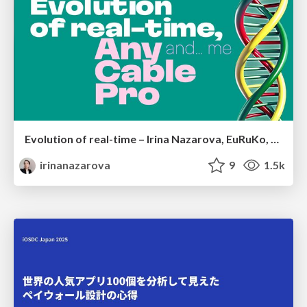
Evolution of real-time – Irina Nazarova, EuRuKo, 2024
irinanazarova
9
1.5k