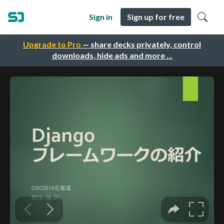
Sign in
Sign up for free
Upgrade to Pro
— share decks privately, control
downloads, hide ads and more …