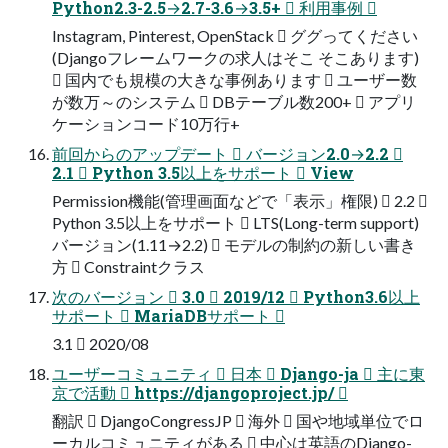
Python2.3-2.5→2.7-3.6→3.5+  利用事例 
Instagram, Pinterest, OpenStack  ググってください
(Djangoフレームワークの求人はそこ そこあります)
 国内でも規模の大きな事例あります  ユーザー数
が数万～のシステム  DBテーブル数200+  アプリ
ケーションコード10万行+
前回からのアップデート  バージョン2.0→2.2 
2.1  Python 3.5以上をサポート  View
Permission機能(管理画面などで「表示」権限)  2.2 
Python 3.5以上をサポート  LTS(Long-term support)
バージョン(1.11→2.2)  モデルの制約の新しい書き
方  Constraintクラス
次のバージョン  3.0  2019/12  Python3.6以上
サポート  MariaDBサポート 
3.1  2020/08
ユーザーコミュニティ  日本  Django-ja  主に東
京で活動  https://djangoproject.jp/ 
翻訳  DjangoCongressJP  海外  国や地域単位でロ
ーカルコミュニティがある  中心は英語のDjango-