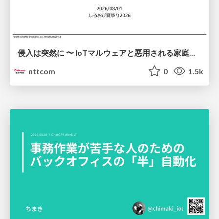
侵入は突然に 〜 IoTマルウェアと悪用される家庭の機器 ～ / When Intrusion Strikes: IoT Malware and the Abuse of Home Devices
nttcom
0
1.5k