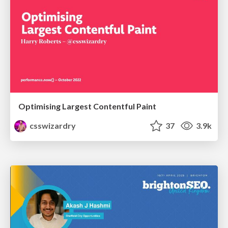
Optimising Largest Contentful Paint
csswizardry
37
3.9k