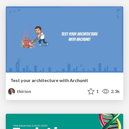
Test your architecture with Archunit
thirion
1
2.3k