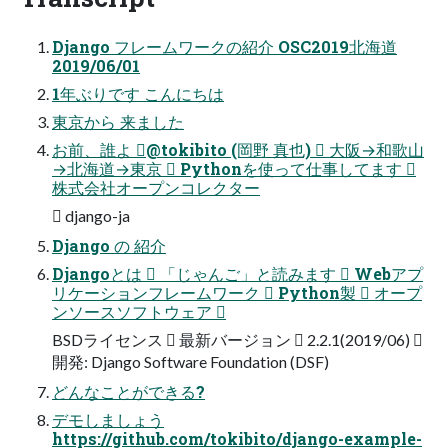
Django フレームワークの紹介 OSC2019北海道
2019/06/01
1年ぶりです こんにちは
東京から 来ました
お前、誰よ @tokibito (岡野 真也)  大阪→和歌山
→北海道→東京  Pythonを使って仕事してます 
株式会社オープンコレクター
 django-ja
Django の 紹介
Djangoとは  「じゃんご」と読みます  Webアプ
リケーションフレームワーク  Python製  オープ
ンソースソフトウェア 
BSDライセンス  最新バージョン  2.2.1(2019/06) 
開発: Django Software Foundation (DSF)
どんなことができる?
デモしましょう
https://github.com/tokibito/django-example-