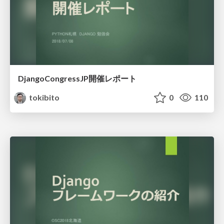
DjangoCongressJP開催レポート
tokibito
0
110