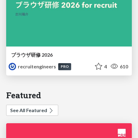
ブラウザ研修 2026
recruitengineers
4
610
PRO
Featured
See All Featured