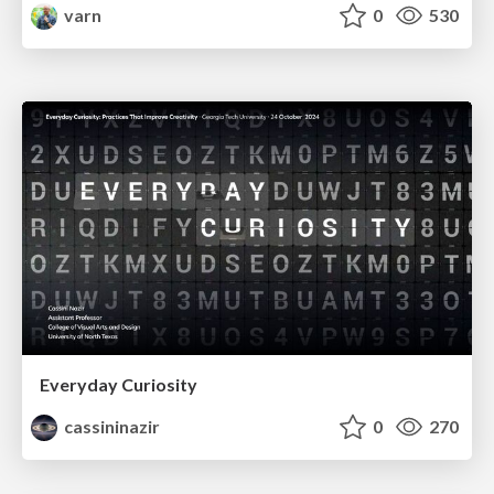
varn
0
530
Everyday Curiosity
cassininazir
0
270