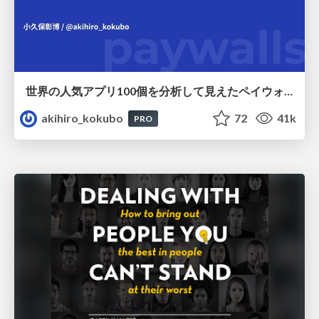
世界の人気アプリ100個を分析して見えたペイウォール設計の心得
akihiro_kokubo
72
41k
PRO