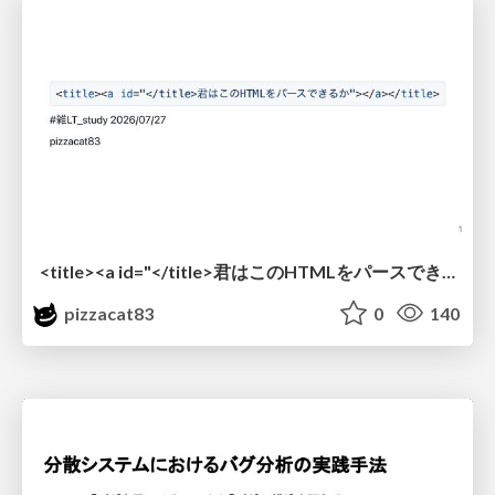
<title><a id="</title>君はこのHTMLをパースできるか"></a></title> #雑LT_study
pizzacat83
0
140