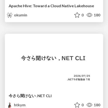
Apache Hive: Toward a Cloud Native Lakehouse
okumin
0
180
今さら聞けない .NET CLI
htkym
0
180