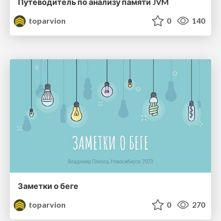
Путеводитель по анализу памяти JVM
toparvion
0
140
Заметки о беге
toparvion
0
270