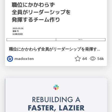
職位にかかわらず全員がリーダーシップを発揮するチーム作り / Building a team where everyone can demonstrate leadership regardless of position
madoxten
64
56k