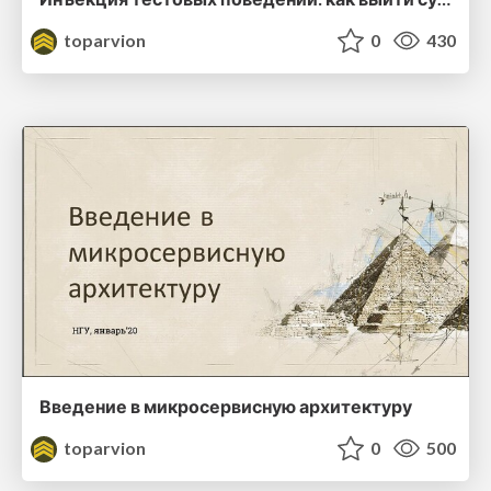
toparvion
0
430
Введение в микросервисную архитектуру
toparvion
0
500