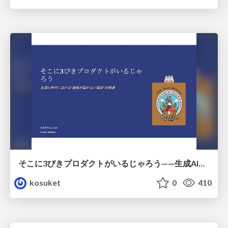
そこに3びきプロダクトがいるじゃろう——生成AI時代における“価値が届かない理由”の構造
kosuket
0
410