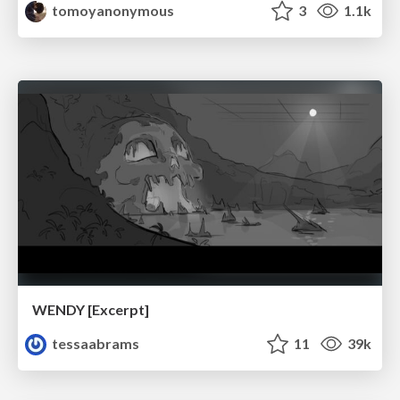
tomoyanonymous
3
1.1k
WENDY [Excerpt]
tessaabrams
11
39k