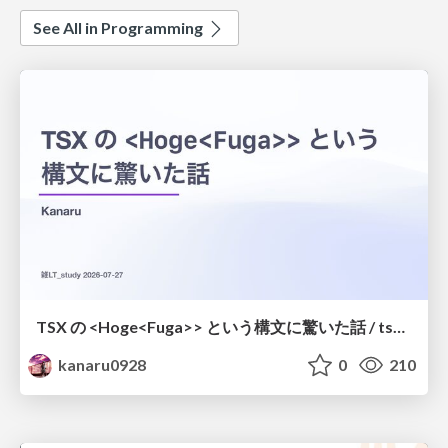
See All in Programming
TSX の <Hoge<Fuga>> という構文に驚いた話 / tsx-type-argument-syntax
kanaru0928
0
210