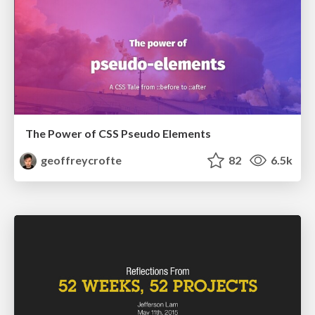
The Power of CSS Pseudo Elements
geoffreycrofte
82
6.5k