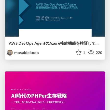
AWS DevOps AgentのAzure接続機能を検証して見えた活用法／Use Cases Verified for the AWS DevOps Agent's Azure Connectivity Feature
masakiokuda
1
220