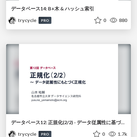
データベース14: B+木 & ハッシュ索引
trycycle
0
880
PRO
データベース12: 正規化(2/2) - データ従属性に基づく正規化
trycycle
0
1.7k
PRO