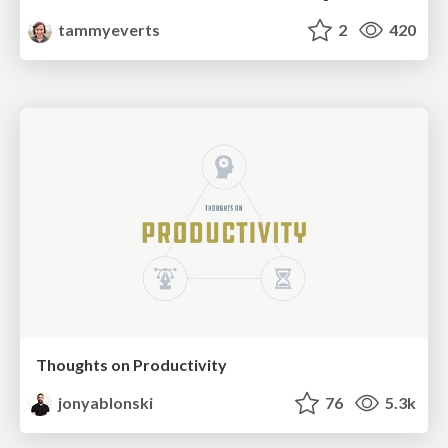
tammyeverts
2
420
Thoughts on Productivity
jonyablonski
76
5.3k