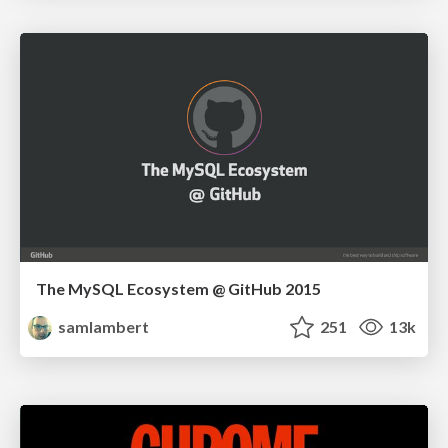
The MySQL Ecosystem @ GitHub 2015
samlambert
251
13k