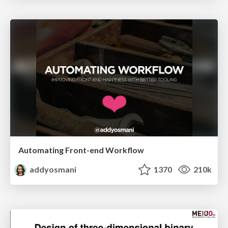
Automating Front-end Workflow
addyosmani
1370
210k