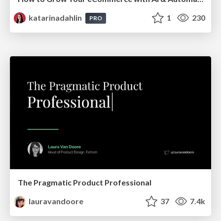
katarinadahlin
1
230
PRO
The Pragmatic Product Professional
lauravandoore
37
7.4k