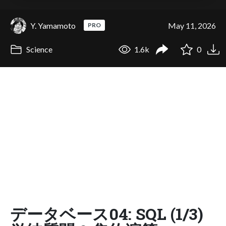
Y. Yamamoto
May 11, 2026
PRO
Science
1.6k
0
データベース04: SQL (1/3)