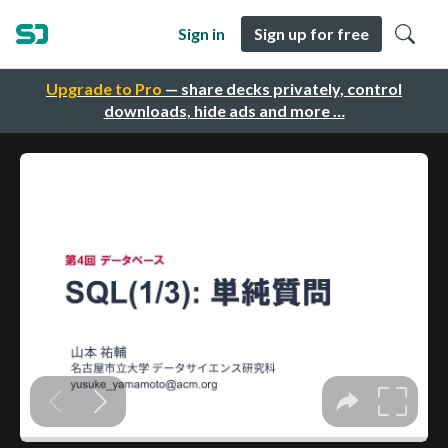
Sign in
Sign up for free
Upgrade to Pro
— share decks privately, control
downloads, hide ads and more …