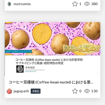
mutsumix
1
380
コーヒー豆様核 (Coffee-bean nuclei) における形態学的サブタイピングと精選・焙煎特性の同定
jagupath
0
130
PRO