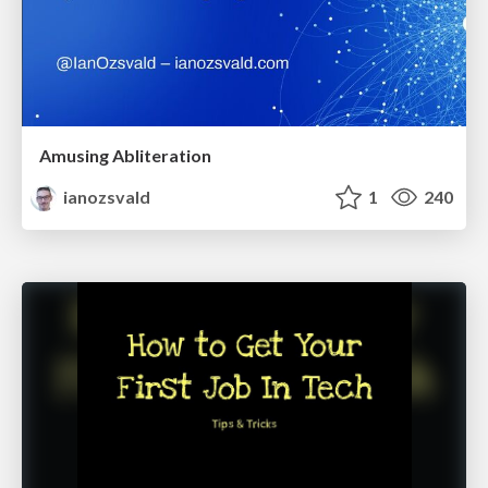
Amusing Abliteration
ianozsvald
1
240