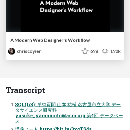
A Modern Web Designer's Workflow
chriscoyier
698
190k
Transcript
SQL(1/3): 単純質問 ⼭本 祐輔 名古屋市⽴⼤学 デー
タサイエンス研究科
yusuke_yamamoto@acm.org
第4回 データベー
ス
講義ノート https://bit.ly/3xqTSds