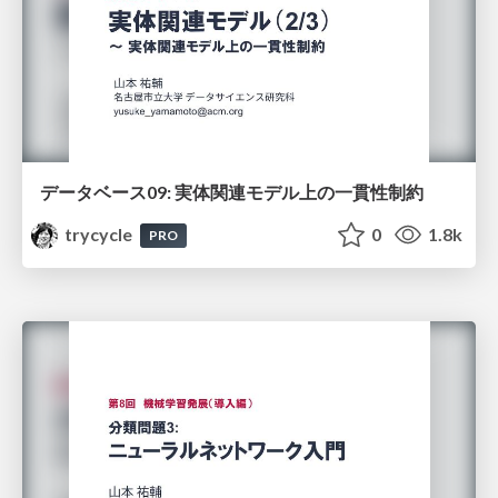
データベース09: 実体関連モデル上の一貫性制約
trycycle
0
1.8k
PRO