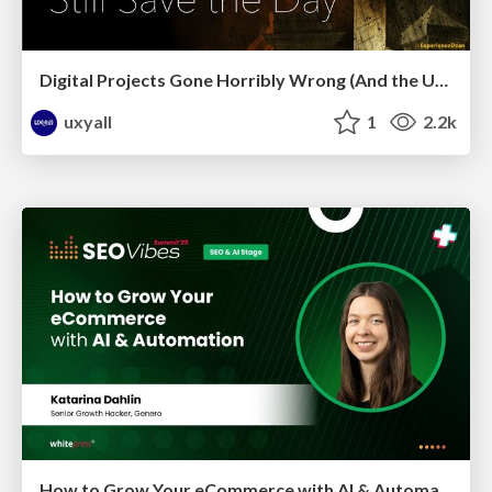
Digital Projects Gone Horribly Wrong (And the UX Pros Who Still Save the Day) - Dean Schuster
uxyall
1
2.2k
How to Grow Your eCommerce with AI & Automation