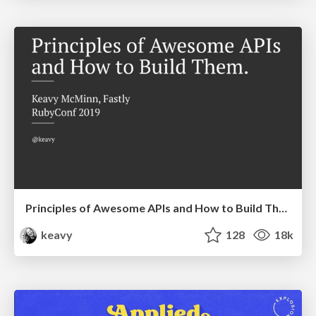
Principles of Awesome APIs and How to Build Them.
keavy
128
18k