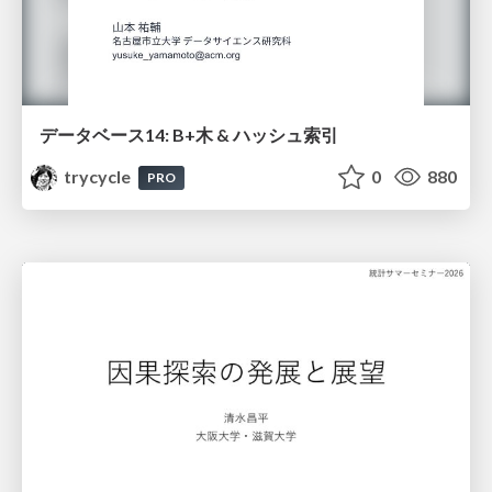
データベース14: B+木 & ハッシュ索引
trycycle
0
880
PRO