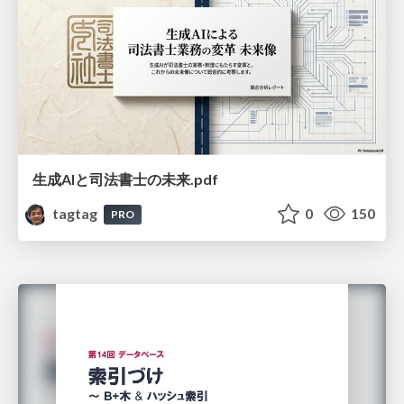
生成AIと司法書士の未来.pdf
tagtag
0
150
PRO