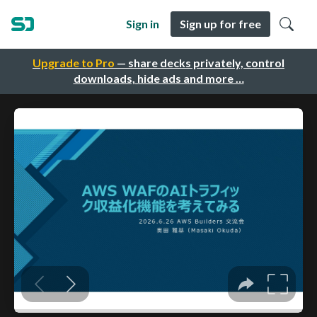
Sign in
Sign up for free
Upgrade to Pro
— share decks privately, control
downloads, hide ads and more …