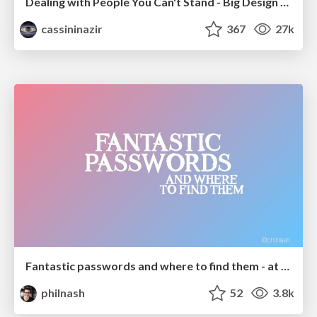
Dealing with People You Can't Stand - Big Design 2015
cassininazir
367
27k
Fantastic passwords and where to find them - at NoRuKo
philnash
52
3.8k