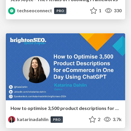
techseoconnect
1
330
PRO
How to optimise 3,500 product descriptions for ecommerce in one day using ChatGPT
katarinadahlin
2
3.7k
PRO