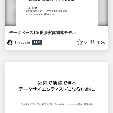
データベース10: 拡張実体関連モデル
trycycle
0
1.6k
PRO