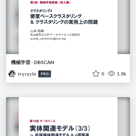
機械学習 - DBSCAN
trycycle
0
1.9k
PRO