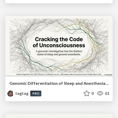
Genomic Differentiation of Sleep and Anesthesia: The Role of RHO GTPase and Cortical Neurons
tagtag
0
61
PRO