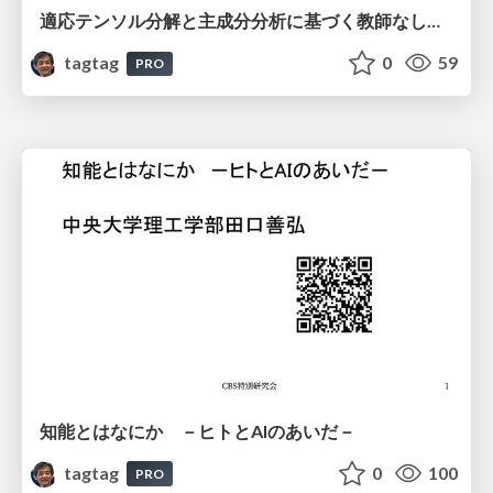
適応テンソル分解と主成分分析に基づく教師なし特徴抽出は、従来手法よりも生物学的に妥当な発現量差のある遺伝子を選択する
tagtag
0
59
PRO
知能とはなにか －ヒトとAIのあいだ－
tagtag
0
100
PRO