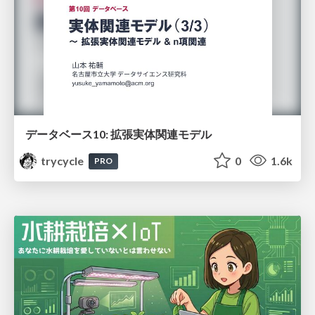
データベース10: 拡張実体関連モデル
trycycle
0
1.6k
PRO