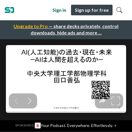
Sign in
Sign up for free
Upgrade to Pro
— share decks privately, control
downloads, hide ads and more …
·
Your Podcast. Everywhere. Effortlessly.
→
SPONSORED