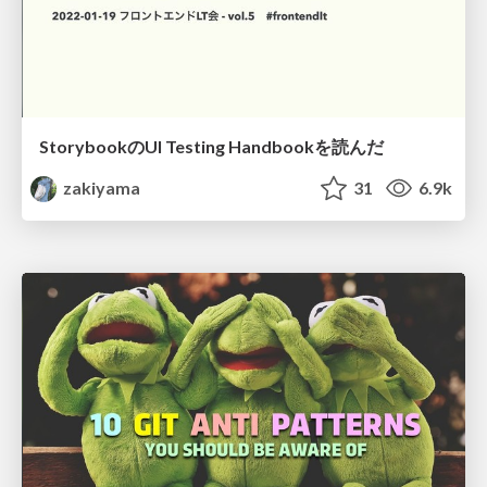
StorybookのUI Testing Handbookを読んだ
zakiyama
31
6.9k