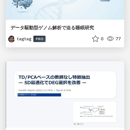
データ駆動型ゲノム解析で迫る睡眠研究
tagtag
0
77
PRO