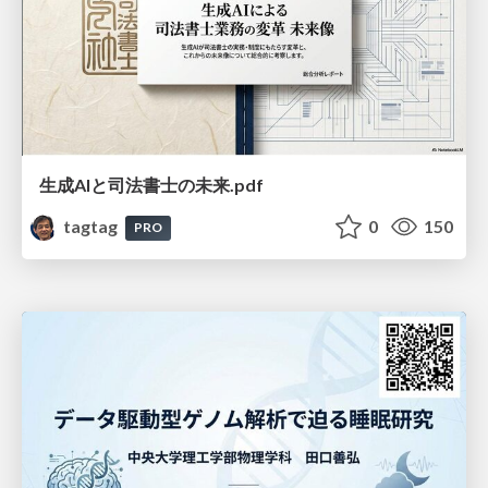
生成AIと司法書士の未来.pdf
tagtag
0
150
PRO