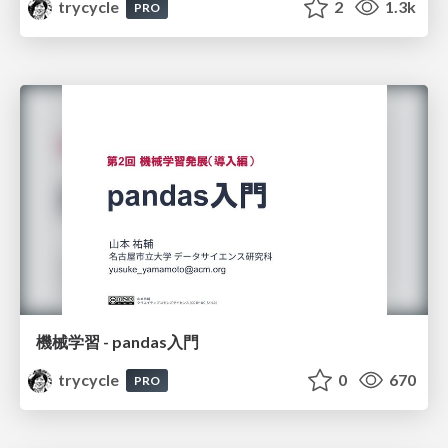
trycycle
2
1.3k
PRO
機械学習 - pandas入門
trycycle
0
670
PRO