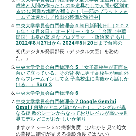
成物と人間の作ったも のを道具なしで人間が区別す
るの は困難な場面が増えた！ [ 一部のプラットフォ
ームでは透かし／検出の整備が進行中]
中央大学学員会白門物理会 4 朝日新聞朝刊 （２０２
５年１０月８日） オードリー・タン 「 台湾（中華
民国）出身の著 名なプログラマー・政治家で あり、
2022年8月27日から 2024年5月20日まで台湾の
初代デジタル発展部長（デ ジタル大臣）を務め
た。」
中央大学学員会白門物理会 5 「女子高校生が正面を
向いて立っている。その背 後に男子高校生が画面外
からフレームインして女 子高校生に背後から話しか
ける。」 Sora 2
中央大学学員会白門物理会 6
中央大学学員会白門物理会 7 Google Gemini
Omni ( 何故かアニメ調になった）。アングルが異
なる複 数のシーンからなっておりレベルが高い⇒世
界モデル どこがおか しいか解り
ますか？ シーン３の 撮影角度 （少年から 見て処女
の背後に 踏切が見 える撮影 角度では ない）