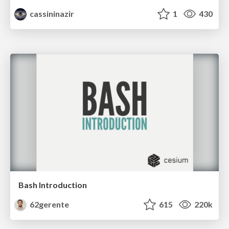
cassininazir
1
430
Bash Introduction
62gerente
615
220k