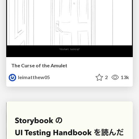
The Curse of the Amulet
leimatthew05
2
13k