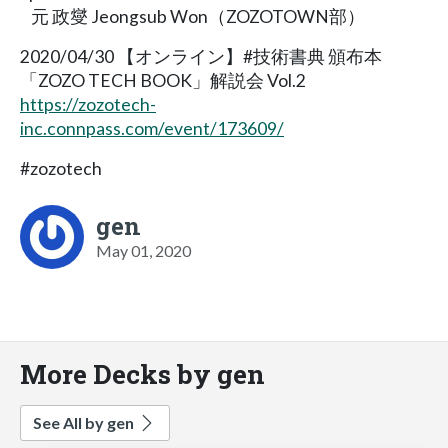
元 政燮 Jeongsub Won（ZOZOTOWN部）
2020/04/30 【オンライン】#技術書典 頒布本
「ZOZO TECH BOOK」解説会 Vol.2
https://zozotech-
inc.connpass.com/event/173609/
#zozotech
gen
May 01, 2020
More Decks by gen
See All by gen