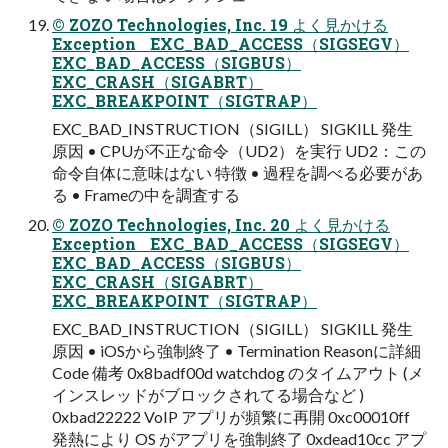
© ZOZO Technologies, Inc. 19 よく見かける
Exception EXC_BAD_ACCESS（SIGSEGV）
EXC_BAD_ACCESS（SIGBUS）
EXC_CRASH（SIGABRT）
EXC_BREAKPOINT（SIGTRAP）
EXC_BAD_INSTRUCTION（SIGILL） SIGKILL 発生
原因 • CPUが不正な命令（UD2）を実行 UD2：この
命令自体に意味はない 特徴 • 過程を調べる必要があ
る • Frameの中を調査する
© ZOZO Technologies, Inc. 20 よく見かける
Exception EXC_BAD_ACCESS（SIGSEGV）
EXC_BAD_ACCESS（SIGBUS）
EXC_CRASH（SIGABRT）
EXC_BREAKPOINT（SIGTRAP）
EXC_BAD_INSTRUCTION（SIGILL） SIGKILL 発生
原因 • iOSから強制終了 • Termination Reasonに詳細
Code 備考 0x8badf00d watchdog のタイムアウト (メ
インスレッドがブロックされてる場合など )
0xbad22222 VoIP アプリが頻繁に再開 0xc00010ff
発熱により OS がアプリを強制終了 0xdead10cc アプ