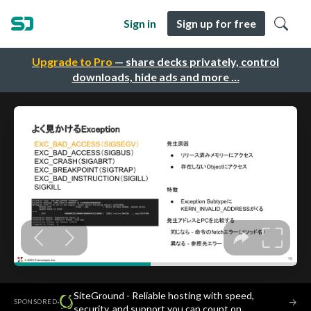
Sign in
Sign up for free
Upgrade to Pro
— share decks privately, control
downloads, hide ads and more …
SiteGround - Reliable hosting with speed,
·
→
SPONSORED
security, and support you can count on.