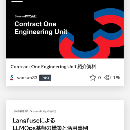
Contract One Engineering Unit 紹介資料
sansan33
0
19k
PRO