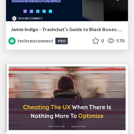
Jamie Indigo - Trashchat’s Guide to Black Boxes: Technical SEO Tactics for LLMs
techseoconnect
0
570
PRO