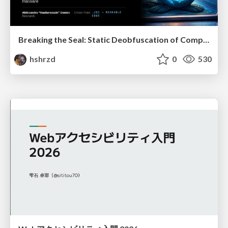
Breaking the Seal: Static Deobfuscation of Compiled V8 JavaScript Bytecode Malware
hshrzd
0
530