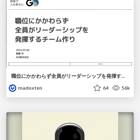
職位にかかわらず全員がリーダーシップを発揮するチーム作り / Building a team where everyone can demonstrate leadership regardless of position
madoxten
64
56k