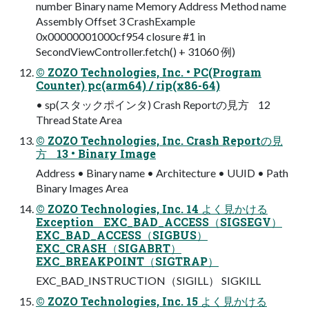
number Binary name Memory Address Method name
Assembly Offset 3 CrashExample
0x00000001000cf954 closure #1 in
SecondViewController.fetch() + 31060 例)
© ZOZO Technologies, Inc. • PC(Program
Counter) pc(arm64) / rip(x86-64)
• sp(スタックポインタ) Crash Reportの見方 12
Thread State Area
© ZOZO Technologies, Inc. Crash Reportの見
方 13 • Binary Image
Address • Binary name • Architecture • UUID • Path
Binary Images Area
© ZOZO Technologies, Inc. 14 よく見かける
Exception EXC_BAD_ACCESS（SIGSEGV）
EXC_BAD_ACCESS（SIGBUS）
EXC_CRASH（SIGABRT）
EXC_BREAKPOINT（SIGTRAP）
EXC_BAD_INSTRUCTION（SIGILL） SIGKILL
© ZOZO Technologies, Inc. 15 よく見かける