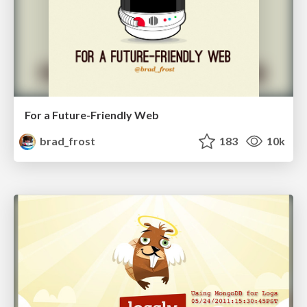
For a Future-Friendly Web
brad_frost
183
10k