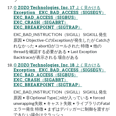
© ZOZO Technologies, Inc. 17 よく見かける
Exception EXC_BAD_ACCESS（SIGSEGV）
EXC_BAD_ACCESS（SIGBUS）
EXC_CRASH（SIGABRT）
EXC_BREAKPOINT（SIGTRAP）
EXC_BAD_INSTRUCTION（SIGILL） SIGKILL 発生
原因 • Objective-CのExceptionが発生したが Catchさ
れなかった • abort()がコールされた 特徴 • 他の
threadを確認する必要がある • Last Exception
Backtraceが表示される 場合がある
© ZOZO Technologies, Inc. 18 よく見かける
Exception EXC_BAD_ACCESS（SIGSEGV）
EXC_BAD_ACCESS（SIGBUS）
EXC_CRASH（SIGABRT）
EXC_BREAKPOINT（SIGTRAP）
EXC_BAD_INSTRUCTION（SIGILL） SIGKILL 発生
原因 • 非Optional Typeにnilが入っている • forced
unwrapping失敗 • キャスト失敗 • ライブラリのFatal
エラー発生 特徴 • まずはデバッガーに制御を渡すが
できな い場合はクラッシュ