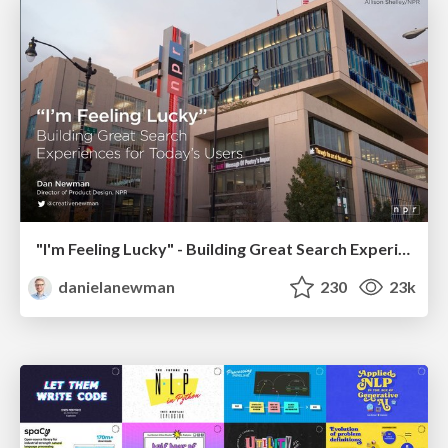
"I'm Feeling Lucky" - Building Great Search Experiences for Today's Users (#IAC19)
danielanewman
230
23k