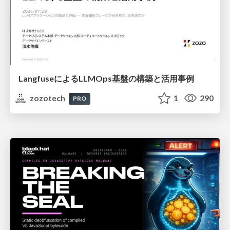
LangfuseによるLLMOps基盤の構築と活用事例
zozotech
1
290
PRO