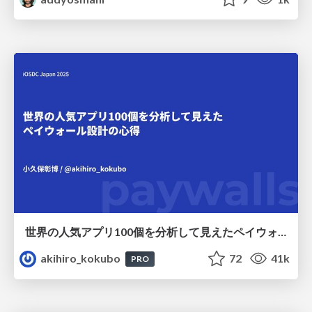
世界の人気アプリ100個を分析して見えたペイウォール設計の心得
akihiro_kokubo
72
41k
PRO