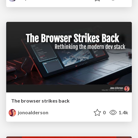
The browser strikes back
jonoalderson
0
1.4k