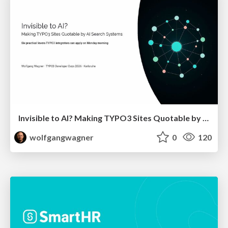
Invisible to AI? Making TYPO3 Sites Quotable by AI Search Systems
wolfgangwagner
0
120