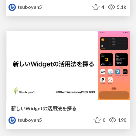
tsuboyan5
4
5.1k
新しいWidgetの活用法を探る
tsuboyan5
0
190