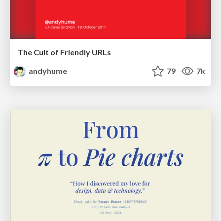
The Cult of Friendly URLs
andyhume
79
7k