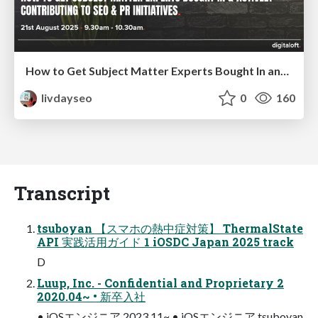
How to Get Subject Matter Experts Bought In and Actively Contributing to SEO & PR Initiatives.
livdayseo
0
160
Transcript
tsuboyan 【スマホの熱中症対策】 ThermalState
API 実践活用ガイド 1 iOSDC Japan 2025 track
D
Luup, Inc. - Confidential and Proprietary 2
2020.04~ • 新卒⼊社
• iOSエンジニア 2023.11~ • iOSエンジニア tsuboyan