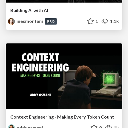
Building AI with AI
inesmontani
1
1.1k
PRO
Context Engineering - Making Every Token Count
addyosmani
9
1k