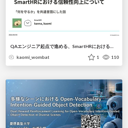
QAエンジニア起点で進める、SmartHRにおける信頼性向上について
kaomi_wombat
1
110