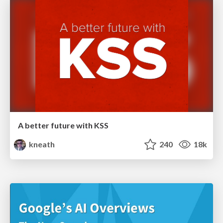
A better future with KSS
kneath
240
18k