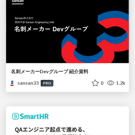
名刺メーカーDevグループ 紹介資料
sansan33
0
1.2k
PRO