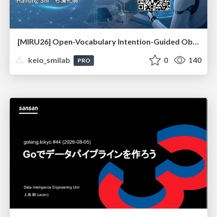
[MIRU26] Open-Vocabulary Intention-Guided Object Detection in Diverse Scenes
keio_smilab
0
140
PRO