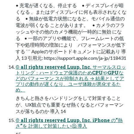
• 充電が遅くなる、停止する • ディスプレイが暗
くなる 、またはディスプレイに何も表示されなくな
る • 無線が低電力状態になると、モバイル通信の
電波が弱くなる ことがあります。 • カメラのフラ
ッシュやその他のカメラ機能が一時的に無効 にな
る • 一部のアプリや機能で、フレームレートの低
下や処理時間の増加により パフォーマンスが低下
する ``` Appleのサポートドキュメントに記載あり 導
⼊ 13 引用元: https://support.apple.com/ja-jp/118431
© all rights reserved Luup, Inc. サーマルスロッ
トリング：ハードウェア保護のためCPUやGPUな
どのパフォーマン スが抑制される → 結果としてア
プリの動作が遅くなり、ユーザ体験が悪化するた
め、
きちんと熱さをハンドリングをして対策すること
が、UX観点でも重要 なぜ熱くなるとパフォーマン
スが落ちるのか 導⼊ 14
© all rights reserved Luup, Inc. iPhone の”熱
さ”を 計測して対策したい🤔 導⼊