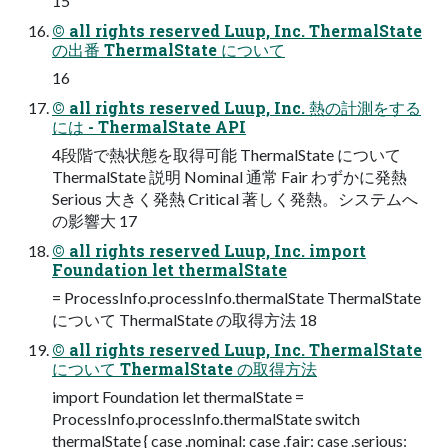
15
© all rights reserved Luup, Inc. ThermalState
の出番 ThermalState について
16
© all rights reserved Luup, Inc. 熱の計測をする
には - ThermalState API
4段階で熱状態を取得可能 ThermalState について
ThermalState 説明 Nominal 通常 Fair わずかに発熱
Serious 大きく発熱 Critical 著しく発熱。システムへ
の影響大 17
© all rights reserved Luup, Inc. import
Foundation let thermalState
= ProcessInfo.processInfo.thermalState ThermalState
について ThermalState の取得⽅法 18
© all rights reserved Luup, Inc. ThermalState
について ThermalState の取得⽅法
import Foundation let thermalState =
ProcessInfo.processInfo.thermalState switch
thermalState { case .nominal: case .fair: case .serious: