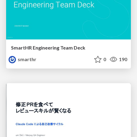
SmartHR Engineering Team Deck
smarthr
0
190