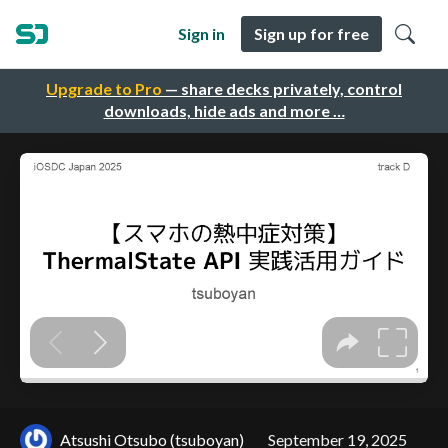
Sign in
Sign up for free
Upgrade to Pro
— share decks privately, control
downloads, hide ads and more …
Atsushi Otsubo (tsuboyan)
September 19, 2025