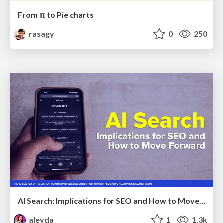
From π to Pie charts
rasagy
0
250
AI Search: Implications for SEO and How to Move Forward - #ShenzhenSEOConference
aleyda
1
1.3k