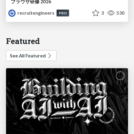
ブラウザ研修 2026
recruitengineers
3
530
PRO
Featured
See All Featured