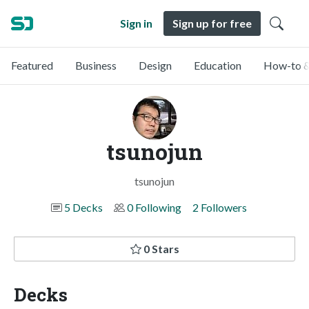
Sign in
Sign up for free
Featured
Business
Design
Education
How-to &
tsunojun
tsunojun
5 Decks
0 Following
2 Followers
0 Stars
Decks