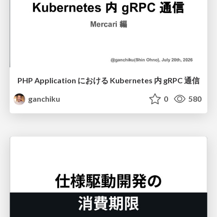
PHP Application における Kubernetes 内 gRPC 通信
ganchiku
0
580