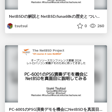
NetBSDの解説と NetBSD/luna68kの歴史と ついでにPC-6001展示 / OSC2025Tokyo-spring
tsutsui
0
260
PC-6001のPSG演奏デモを機会にNetBSDを真面目に説明してみる / OSC2024Ehime