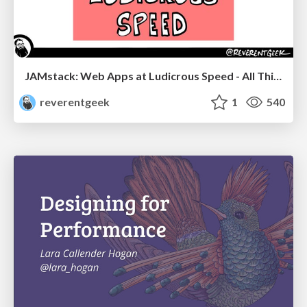
JAMstack: Web Apps at Ludicrous Speed - All Things Open 2022
reverentgeek
1
540