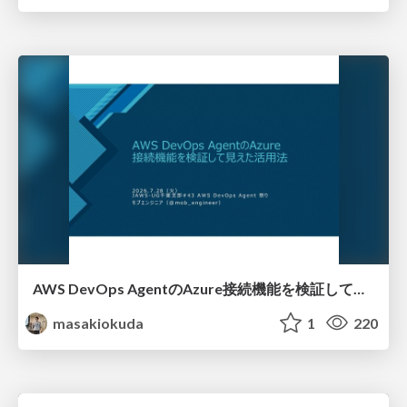
AWS DevOps AgentのAzure接続機能を検証して見えた活用法／Use Cases Verified for the AWS DevOps Agent's Azure Connectivity Feature
masakiokuda
1
220