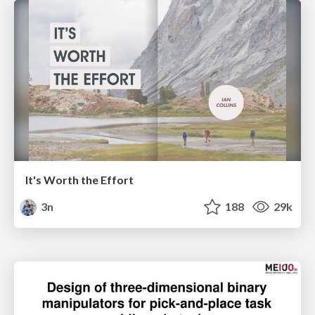
It's Worth the Effort
3n
188
29k