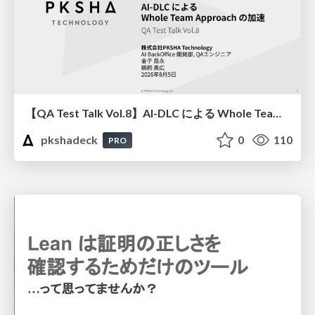
【QA Test Talk Vol.8】AI-DLC による Whole Team Approach の加速
pkshadeck
0
110
PRO