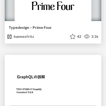
Typedesign – Prime Four
hannesfritz
42
3.1k