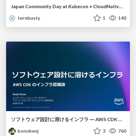
Japan Community Day at Kubecon + CloudNativeCon Japan 2026: Learning Container Privilege Control by Building My Own Low-Level Container Runtime
ternbusty
1
140
ソフトウェア設計に溶けるインフラ ― AWS CDK のインフラ認識論
konokenj
3
760