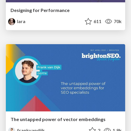
Designing for Performance
lara
611
70k
The untapped power of vector embeddings
frankvandijk
2
1.8k