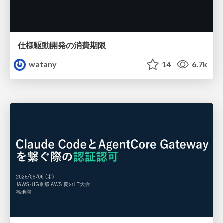
仕様駆動開発の消費期限
watany
14
6.7k