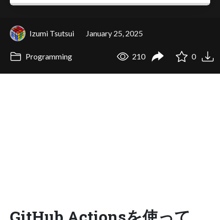
Izumi Tsutsui
January 25, 2025
Programming
210
0
GitHub Actionsを使って