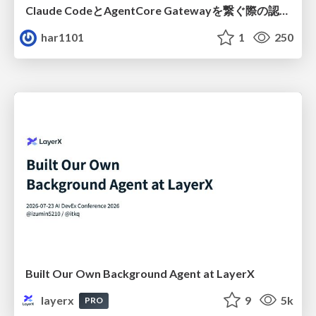
Claude CodeとAgentCore Gatewayを繋ぐ際の認証認可 / Authentication and authorization when connecting Claude Code with AgentCore Gateway
har1101
1
250
Built Our Own Background Agent at LayerX
layerx
9
5k
PRO