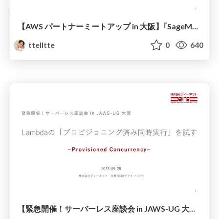
【AWS パートナーミートアップ in 大阪】｢SageMaker Canvas｣で｢Bedrock｣の基盤モデルをファインチューニングして俳句のウマさを競わせてみた_DENET寺井_20231219
ttelltte
0
640
【緊急開催！サーバーレス座談会 in JAWS-UG 大阪】Lambdaの「プロビジョニング済み同時実行」を試す_DENET寺井_20230924