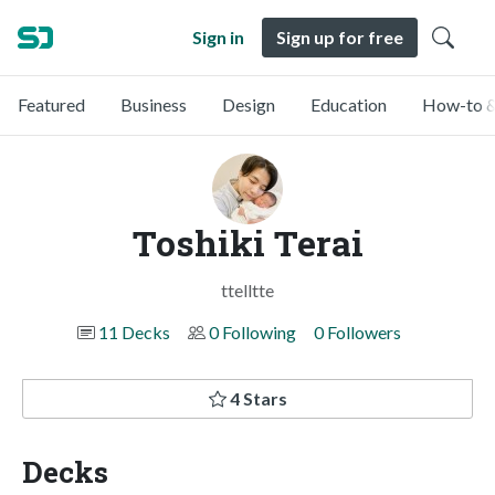
Sign in
Sign up for free
Featured
Business
Design
Education
How-to &
Toshiki Terai
ttelltte
11 Decks
0 Following
0 Followers
4 Stars
Decks