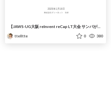
【JAWS-UG大阪 reInvent reCap LT大会 サンバが始まったら強制終了】“1分”で初めてのソロ参戦reInventを数字で振り返りながら反省する
ttelltte
0
380