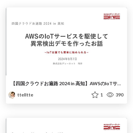
【四国クラウドお遍路 2024 in 高知】AWSのIoTサービスを駆使して異常検出デモを作ったお話_DENET寺井_20240907
ttelltte
1
390