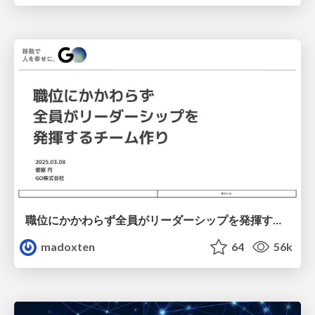
職位にかかわらず全員がリーダーシップを発揮するチーム作り / Building a team where everyone can demonstrate leadership regardless of position
madoxten
64
56k