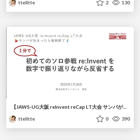
ttelltte
2
130
【JAWS-UG大阪 reInvent reCap LT大会 サンバが始まったら強制終了】“1分”で初めてのソロ参戦reInventを数字で振り返りながら反省する
ttelltte
0
390