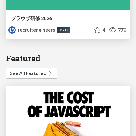
ブラウザ研修 2026
recruitengineers
4
770
PRO
Featured
See All Featured