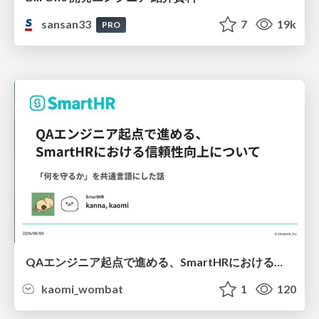
sansan33
7
19k
PRO
QAエンジニア起点で進める、SmartHRにおける信頼性向上について
kaomi_wombat
1
120