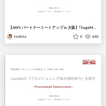
【AWS パートナーミートアップ in 大阪】｢SageMaker Canvas｣で｢Bedrock｣の基盤モデルをファインチューニングして俳句のウマさを競わせてみた_DENET寺井_20231219
ttelltte
0
640