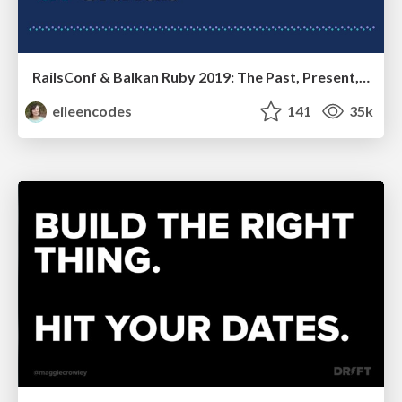
RailsConf & Balkan Ruby 2019: The Past, Present, and Future of Rails at GitHub
eileencodes
141
35k