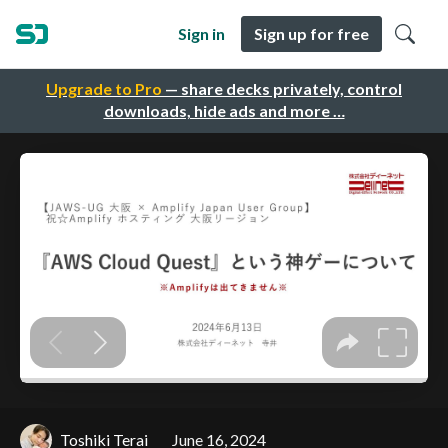
Sign in
Sign up for free
Upgrade to Pro
— share decks privately, control
downloads, hide ads and more …
Toshiki Terai
June 16, 2024