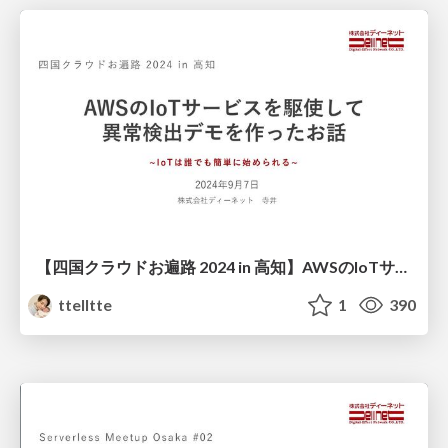
【四国クラウドお遍路 2024 in 高知】AWSのIoTサービスを駆使して異常検出デモを作ったお話_DENET寺井_20240907
ttelltte
1
390