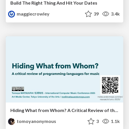
Build The Right Thing And Hit Your Dates
maggiecrowley
39
3.4k
Hiding What from Whom? A Critical Review of the History of Programming languages for Music
tomoyanonymous
3
1.1k