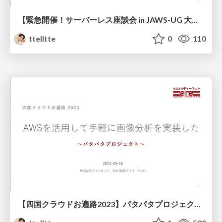
【緊急開催！サーバーレス座談会 in JAWS-UG 大阪】Lambdaの「プロビジョニング済み同時実行」を試す_DENET寺井_20230924
ttelltte
0
110
【四国クラウドお遍路2023】パタパタプロジェクト-AWSを活用して手軽に画像分析を実装した_20230916