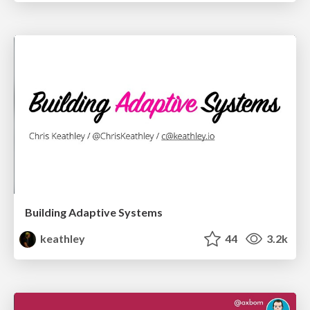
Building Adaptive Systems
keathley
44
3.2k