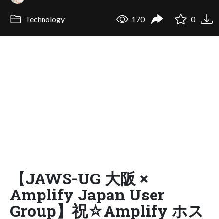
Technology
170
0
【JAWS-UG 大阪 ×
Amplify Japan User
Group】祝☆Amplify ホス