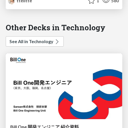
ttelltte
1
580
Other Decks in Technology
See All in Technology
Bill One 開発エンジニア 紹介資料