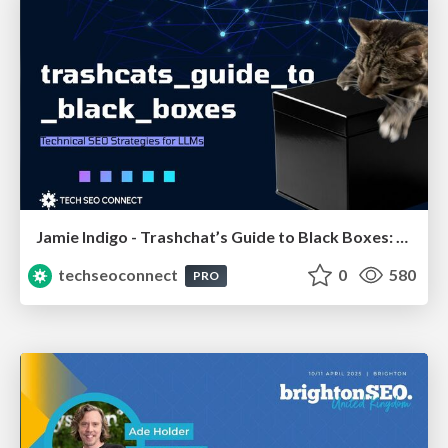
Jamie Indigo - Trashchat’s Guide to Black Boxes: Technical SEO Tactics for LLMs
techseoconnect
0
580
PRO