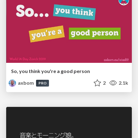
So, you think you're a good person
axbom
2
2.1k
PRO