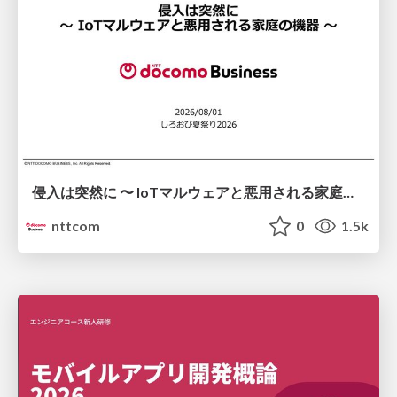
侵入は突然に 〜 IoTマルウェアと悪用される家庭の機器 ～ / When Intrusion Strikes: IoT Malware and the Abuse of Home Devices
nttcom
0
1.5k