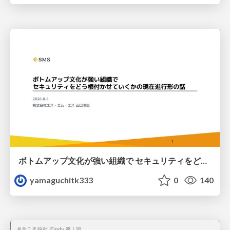
ボトムアップ文化が強い組織で セキュリティをどう根付かせていくかの現在進行形の話 / Making Security Stick in a Bottom-Up Organization
yamaguchitk333
0
140