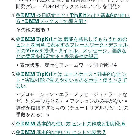
開発グループ DMMブックス iOSアプリを開発 2
© DMM 今日話すこと • TipKitとは • 基本的な使い
方 • DMMブックスでの導入例 •
その他の機能 3
© DMM TipKitとは 機能を発見してもらうための
ヒントを簡単に表示するフレームワーク • デフォル
トのViewを提供 • タイトル、メッセージ、画像な
どの要素を指定する • 表示条件の設定
• 表示状態、履歴をフレームワーク側で管理 4
© DMM TipKitとは ユースケース • 効果的なヒン
ト • 実践可能で覚えやすいものを示す • 使うべきで
ない
• プロモーション • エラーメッセージ（アラートな
ど、別の手段をとる） • アクションの必要がない •
操作が複雑すぎるもの（チュートリアルなど、別の
手段をとる） 5
© DMM 基本的な使い方 ヒントの作成と初期化 6
© DMM 基本的な使い方 ヒントの表示 7