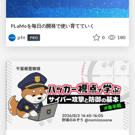
PLaMoを毎日の開発で使い育てていく
pfn
0
180
PRO