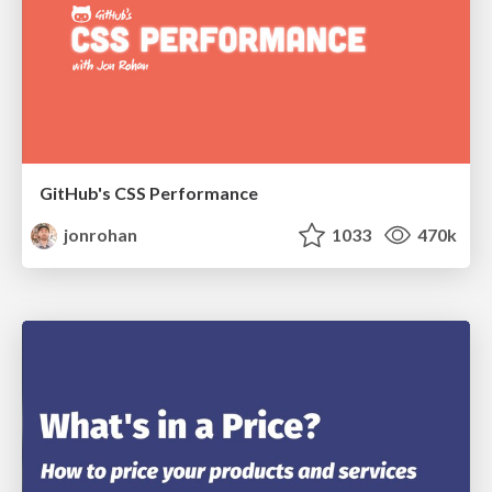
GitHub's CSS Performance
jonrohan
1033
470k