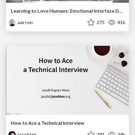
Learning to Love Humans: Emotional Interface Design
aarron
275
41k
How to Ace a Technical Interview
jacobian
281
24k