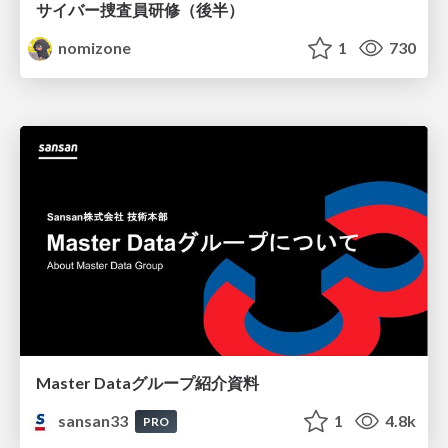
サイバー捜査員研修（後半）
nomizone
1
730
Master Dataグループ紹介資料
sansan33
1
4.8k
PRO