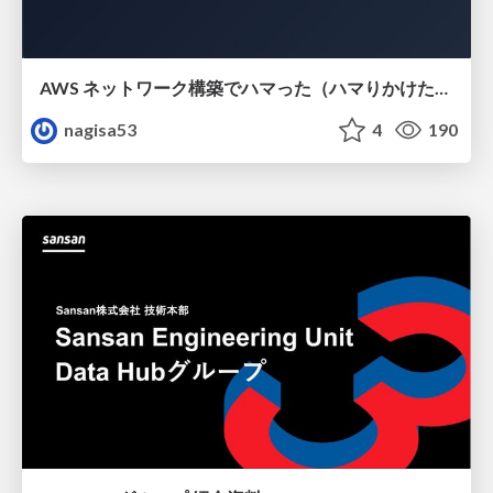
AWS ネットワーク構築でハマった（ハマりかけた） 5選とそこから得た教訓
nagisa53
4
190