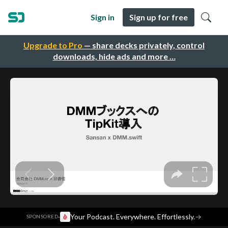
Sign in
Sign up for free
Upgrade to Pro
— share decks privately, control
downloads, hide ads and more …
·
Your Podcast. Everywhere. Effortlessly.
→
SPONSORED