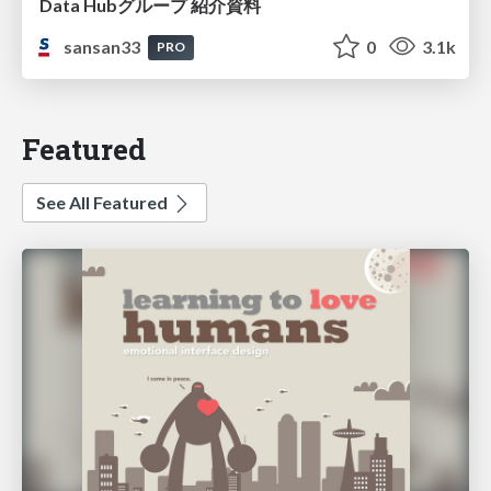
Data Hubグループ 紹介資料
sansan33
0
3.1k
PRO
Featured
See All Featured