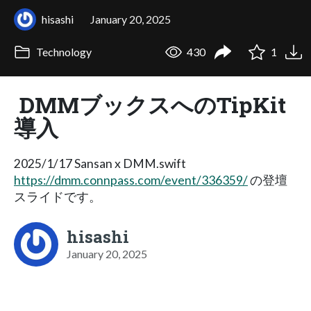
hisashi
January 20, 2025
Technology
430
1
DMMブックスへのTipKit
導入
2025/1/17 Sansan x DMM.swift
https://dmm.connpass.com/event/336359/
の登壇
スライドです。
hisashi
January 20, 2025