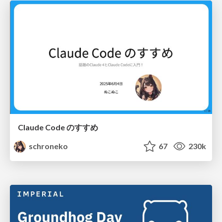
Claude Code のすすめ
schroneko
67
230k