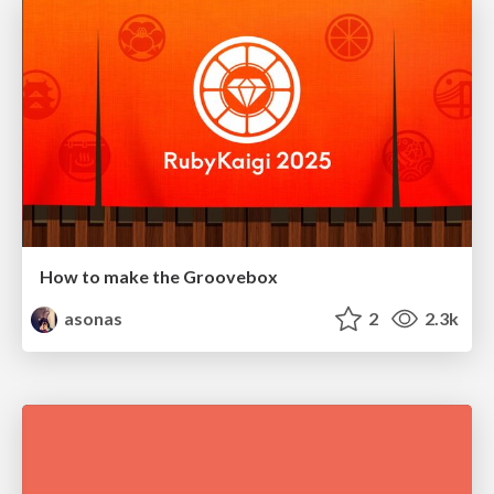
How to make the Groovebox
asonas
2
2.3k