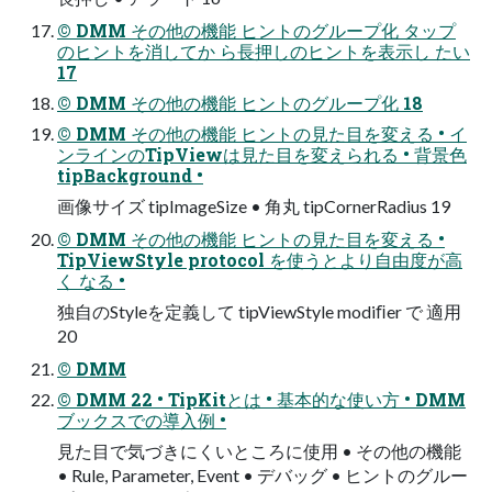
© DMM その他の機能 ヒントのグループ化 タップ
のヒントを消してか ら長押しのヒントを表示し たい
17
© DMM その他の機能 ヒントのグループ化 18
© DMM その他の機能 ヒントの見た目を変える • イ
ンラインのTipViewは見た目を変えられる • 背景色
tipBackground •
画像サイズ tipImageSize • 角丸 tipCornerRadius 19
© DMM その他の機能 ヒントの見た目を変える •
TipViewStyle protocol を使うとより自由度が高
く なる •
独自のStyleを定義して tipViewStyle modiﬁer で 適用
20
© DMM
© DMM 22 • TipKitとは • 基本的な使い方 • DMM
ブックスでの導入例 •
見た目で気づきにくいところに使用 • その他の機能
• Rule, Parameter, Event • デバッグ • ヒントのグルー