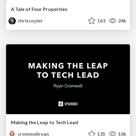
A Tale of Four Properties
chriscoyier
163
24k
Making the Leap to Tech Lead
cromwellryan
135
10k