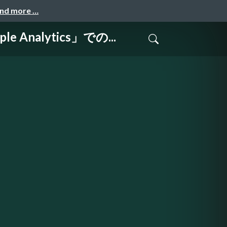
and more …
nalytics」での...