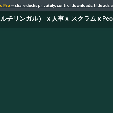
o Pro
— share decks privately, control downloads, hide ads 
ンガル） ｘ人事ｘ スクラム x People A